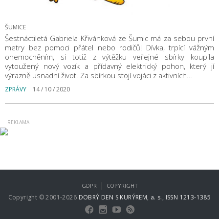
ŠUMICE
Šestnáctiletá Gabriela Křivánková ze Šumic má za sebou první
metry bez pomoci přátel nebo rodičů! Dívka, trpící vážným
onemocněním, si totiž z výtěžku veřejné sbírky koupila
vytoužený nový vozík a přídavný elektrický pohon, který jí
výrazně usnadní život. Za sbírkou stojí vojáci z aktivních…
ZPRÁVY
14 / 10 / 2020
|
GDPR
COPYRIGHT
Copyright © 2001-2026
DOBRÝ DEN S KURÝREM, a. s., ISSN 1213-1385