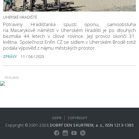
UHERSKÉ HRADIŠTĚ
Potraviny Hradišťanka spustí oponu, samoobsluha
na Masarykově náměstí v Uherském Hradišti je po dlouhých
bezmála 44 letech v cílové rovince. Její provoz skončí 31.
května. Společnost Enfin CZ se sídlem v Uherském Brodě totiž
podala výpověď z nájmu městských prostor.
ZPRÁVY
11 / 04 / 2025
|
GDPR
COPYRIGHT
Copyright © 2001-2026
DOBRÝ DEN S KURÝREM, a. s., ISSN 1213-1385