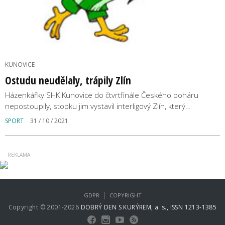
KUNOVICE
Ostudu neudělaly, trápily Zlín
Házenkářky SHK Kunovice do čtvrtfinále Českého poháru
nepostoupily, stopku jim vystavil interligový Zlín, který…
SPORT
31 / 10 / 2021
|
GDPR
COPYRIGHT
Copyright © 2001-2026
DOBRÝ DEN S KURÝREM, a. s., ISSN 1213-1385