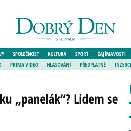
VY
SPOLEČNOST
KULTURA
SPORT
ZAJÍMAVOSTI
O
PRIMA VIDEO
HLASOVÁNÍ
PŘEDPLATNÉ
INZERC
ku „panelák“? Lidem se