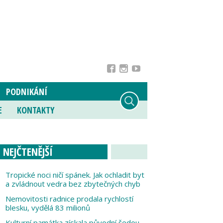
PODNIKÁNÍ
E
KONTAKTY
NEJČTENĚJŠÍ
Tropické noci ničí spánek. Jak ochladit byt
a zvládnout vedra bez zbytečných chyb
Nemovitosti radnice prodala rychlostí
blesku, vydělá 83 milionů
Kulturní památka získala původní šedou