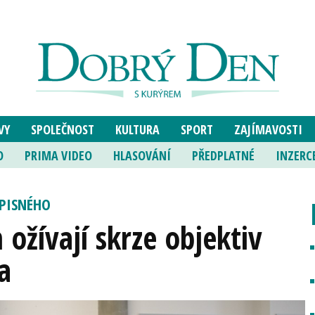
VY
SPOLEČNOST
KULTURA
SPORT
ZAJÍMAVOSTI
O
PRIMA VIDEO
HLASOVÁNÍ
PŘEDPLATNÉ
INZERC
OPISNÉHO
ožívají skrze objektiv
a