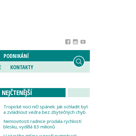
PODNIKÁNÍ
E
KONTAKTY
NEJČTENĚJŠÍ
Tropické noci ničí spánek. Jak ochladit byt
a zvládnout vedra bez zbytečných chyb
Nemovitosti radnice prodala rychlostí
blesku, vydělá 83 milionů
U starého mlýna vyrostl pumptrack,