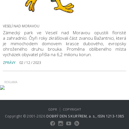
VESELÍ NAD MORAVOU
Zámecký park ve Veselí nad Moravou opustili floristé
a zahradníci. Čtyři roky zkrášlovali část zvanou Bažantnici, která
je mimochodem domovem krasce dubového, evropsky
ohroženého druhu brouka. Proměna oblíbeného místa
vycházek obyvatel přišla na 6,2 milionu korun.
ZPRÁVY
02 / 12 / 2023
|
GDPR
COPYRIGHT
Copyright © 2001-2026
DOBRÝ DEN S KURÝREM, a. s., ISSN 1213-1385