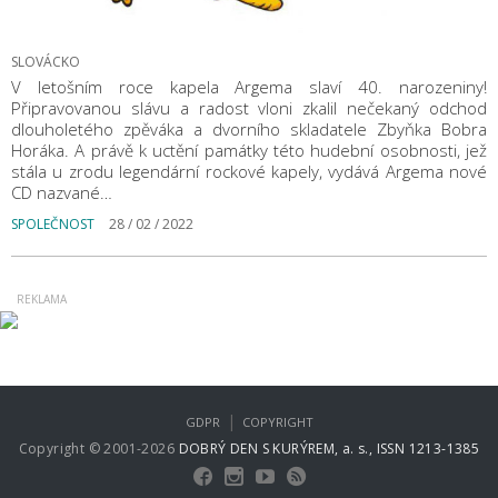
SLOVÁCKO
V letošním roce kapela Argema slaví 40. narozeniny!
Připravovanou slávu a radost vloni zkalil nečekaný odchod
dlouholetého zpěváka a dvorního skladatele Zbyňka Bobra
Horáka. A právě k uctění památky této hudební osobnosti, jež
stála u zrodu legendární rockové kapely, vydává Argema nové
CD nazvané…
SPOLEČNOST
28 / 02 / 2022
|
GDPR
COPYRIGHT
Copyright © 2001-2026
DOBRÝ DEN S KURÝREM, a. s., ISSN 1213-1385