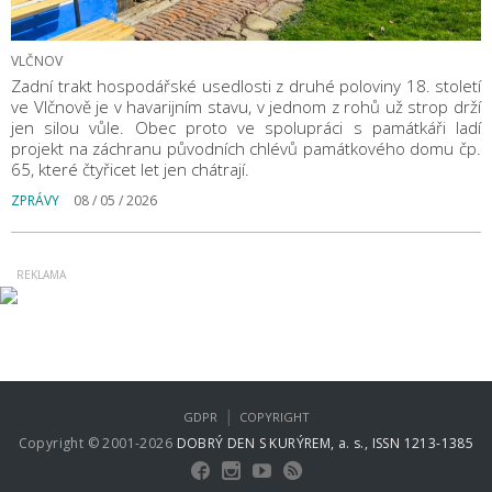
VLČNOV
Zadní trakt hospodářské usedlosti z druhé poloviny 18. století
ve Vlčnově je v havarijním stavu, v jednom z rohů už strop drží
jen silou vůle. Obec proto ve spolupráci s památkáři ladí
projekt na záchranu původních chlévů památkového domu čp.
65, které čtyřicet let jen chátrají.
ZPRÁVY
08 / 05 / 2026
|
GDPR
COPYRIGHT
Copyright © 2001-2026
DOBRÝ DEN S KURÝREM, a. s., ISSN 1213-1385