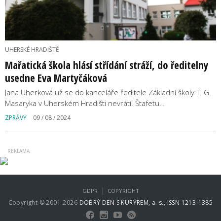
UHERSKÉ HRADIŠTĚ
Mařatická škola hlásí střídání stráží, do ředitelny
usedne Eva Martyčáková
Jana Uherková už se do kanceláře ředitele Základní školy T. G.
Masaryka v Uherském Hradišti nevrátí. Štafetu…
ZPRÁVY
09 / 08 / 2024
|
GDPR
COPYRIGHT
Copyright © 2001-2026
DOBRÝ DEN S KURÝREM, a. s., ISSN 1213-1385