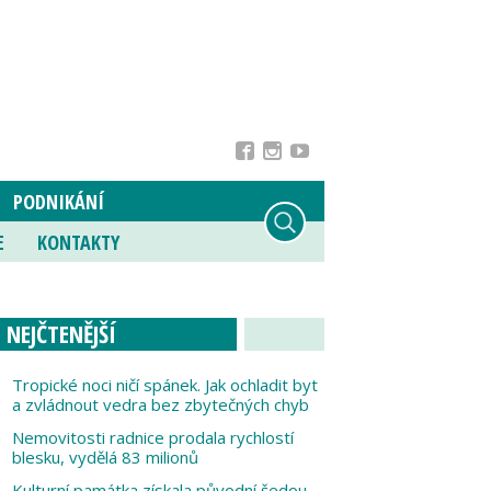
PODNIKÁNÍ
E
KONTAKTY
NEJČTENĚJŠÍ
Tropické noci ničí spánek. Jak ochladit byt
a zvládnout vedra bez zbytečných chyb
Nemovitosti radnice prodala rychlostí
blesku, vydělá 83 milionů
Kulturní památka získala původní šedou