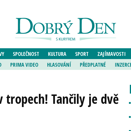
VY
SPOLEČNOST
KULTURA
SPORT
ZAJÍMAVOSTI
O
PRIMA VIDEO
HLASOVÁNÍ
PŘEDPLATNÉ
INZERC
 tropech! Tančily je dvě