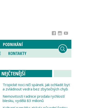
PODNIKÁNÍ
E
KONTAKTY
NEJČTENĚJŠÍ
Tropické noci ničí spánek. Jak ochladit byt
a zvládnout vedra bez zbytečných chyb
Nemovitosti radnice prodala rychlostí
blesku, vydělá 83 milionů
Kulturní památka získala původní šedou