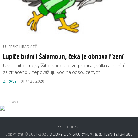
UHERSKÉ HRADIŠTĚ
Lupiče brání i Šalamoun, čeká je obnova řízení
U vrchního i nejvyššího soudu bitvu prohráli, válku ale ještě
za ztracenou nepovažují. Rodina odsouzených…
ZPRÁVY
01 / 12 / 2020
|
GDPR
COPYRIGHT
Copyright © 2001-2026
DOBRÝ DEN S KURÝREM, a. s., ISSN 1213-1385