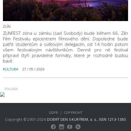
ZLÍN
ZLINFEST zóna u zámku (sad Svobody) bude během 66. Zlín
Film Festivalu epicentrem filmového dění. Dopoledne bude
patřit studentům a světovým delegacím, od 14 hodin potom
všem festivalovým návštěvníkům. Denně pro ně festival
připravil čtyři pravidelné formáty, které je rozhodně budou
bavit.
KULTURA
27 / 05 / 2026
|
GDPR
COPYRIGHT
Copyright © 2001-2026
DOBRÝ DEN S KURÝREM, a. s., ISSN 1213-1385