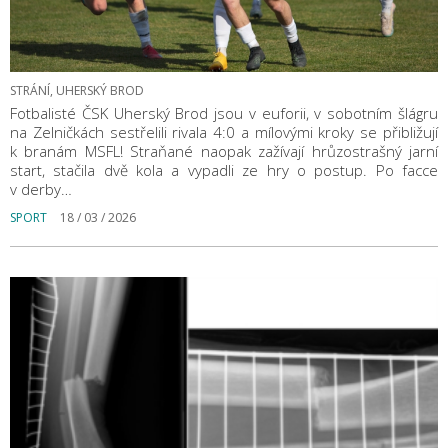
STRÁNÍ, UHERSKÝ BROD
Fotbalisté ČSK Uherský Brod jsou v euforii, v sobotním šlágru
na Zelničkách sestřelili rivala 4:0 a mílovými kroky se přibližují
k branám MSFL! Straňané naopak zažívají hrůzostrašný jarní
start, stačila dvě kola a vypadli ze hry o postup. Po facce
v derby…
SPORT
18 / 03 / 2026