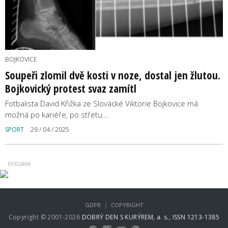
BOJKOVICE
Soupeři zlomil dvě kosti v noze, dostal jen žlutou.
Bojkovický protest svaz zamítl
Fotbalista David Křižka ze Slovácké Viktorie Bojkovice má
možná po kariéře, po střetu…
SPORT
29 / 04 / 2025
|
GDPR
COPYRIGHT
Copyright © 2001-2026
DOBRÝ DEN S KURÝREM, a. s., ISSN 1213-1385