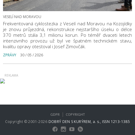
VESELÍ NAD MORAVOU
Frekventovaná cyklostezka z Veselí nad Moravou na Kozojídky
je znovu průjezdná, rekonstrukce nejstaršího úseku o délce
370 metrů stála 3,1 milionu korun. Po téměř dvaceti letech
intenzivního provozu už byl ve špatném technickém stavu,
kvalitu opravy otestoval i Josef Zimovčák.
ZPRÁVY
30 / 05 / 2026
|
GDPR
COPYRIGHT
Copyright © 2001-2026
DOBRÝ DEN S KURÝREM, a. s., ISSN 1213-1385