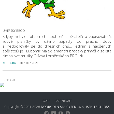
UHERSKÝ BROD
Kdyby nebylo folklorních souborů, sběratelů a zapisovatelů,
lidové písničky by dávno zapadly do prachu doby
a nedochovaly se do dnešních dnů... Jedním z nadšených
sběratelů je i Lubomír Málek, emeritní brodský primáš a sólista
cimbálové muziky Olšava i brněnského BROLNu.
KULTURA
30 / 10 / 2021
|
GDPR
COPYRIGHT
Copyright © 2001-2026
DOBRÝ DEN S KURÝREM, a. s., ISSN 1213-1385