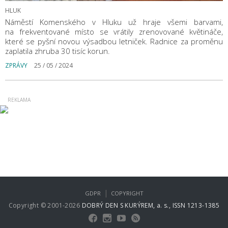
HLUK
Náměstí Komenského v Hluku už hraje všemi barvami,
na frekventované místo se vrátily zrenovované květináče,
které se pyšní novou výsadbou letniček. Radnice za proměnu
zaplatila zhruba 30 tisíc korun.
ZPRÁVY
25 / 05 / 2024
|
GDPR
COPYRIGHT
Copyright © 2001-2026
DOBRÝ DEN S KURÝREM, a. s., ISSN 1213-1385