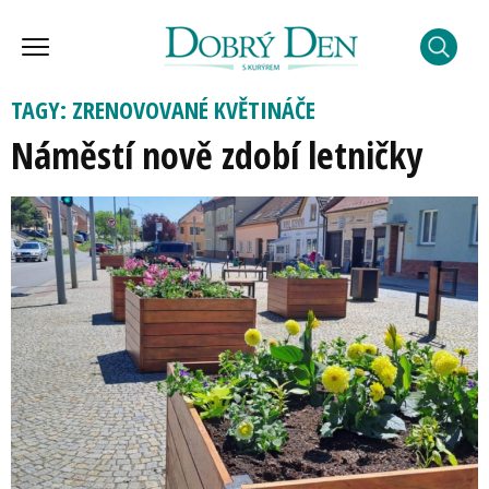
TAGY: ZRENOVOVANÉ KVĚTINÁČE
Náměstí nově zdobí letničky