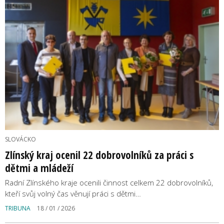
SLOVÁCKO
Zlínský kraj ocenil 22 dobrovolníků za práci s
dětmi a mládeží
Radní Zlínského kraje ocenili činnost celkem 22 dobrovolníků,
kteří svůj volný čas věnují práci s dětmi…
TRIBUNA
18 / 01 / 2026