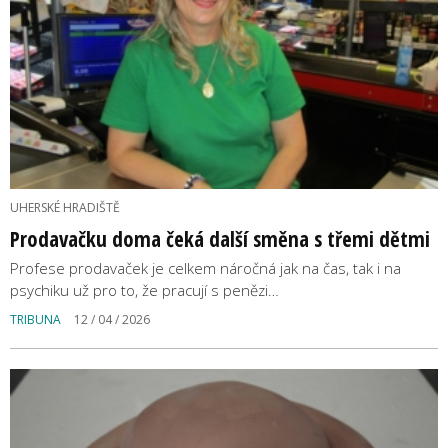
UHERSKÉ HRADIŠTĚ
Prodavačku doma čeká další směna s třemi dětmi
Profese prodavaček je celkem náročná jak na čas, tak i na
psychiku už pro to, že pracují s penězi…
TRIBUNA
12 / 04 / 2026