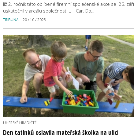
Již 2. ročník této oblíbené firemní společenské akce se 26. září
uskutečnil v areálu společnosti UH Car. Do…
TRIBUNA
20 / 10 / 2025
UHERSKÉ HRADIŠTĚ
Den tatínků oslavila mateřská školka na ulici