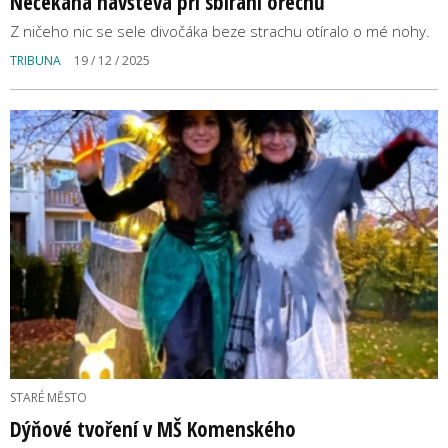
Nečekaná návštěva při sbírání ořechů
Z ničeho nic se sele divočáka beze strachu otíralo o mé nohy.
TRIBUNA
19 / 12 / 2025
STARÉ MĚSTO
Dýňové tvoření v MŠ Komenského