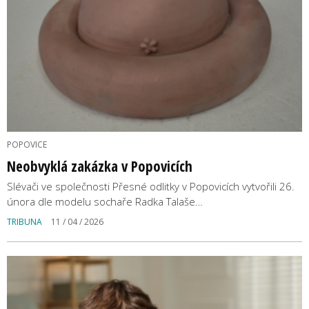
POPOVICE
Neobvyklá zakázka v Popovicích
Slévači ve společnosti Přesné odlitky v Popovicích vytvořili 26.
února dle modelu sochaře Radka Talaše…
TRIBUNA
11 / 04 / 2026