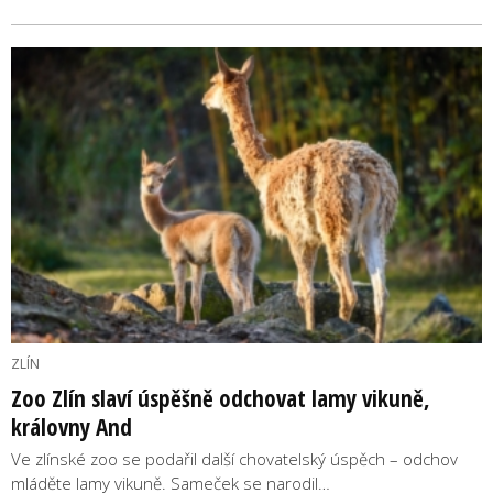
ZLÍN
Zoo Zlín slaví úspěšně odchovat lamy vikuně,
královny And
Ve zlínské zoo se podařil další chovatelský úspěch – odchov
mláděte lamy vikuně. Sameček se narodil…