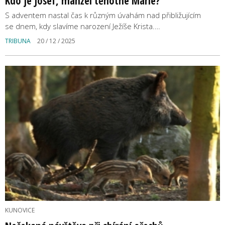
Kdo je Josef, manžel těhotné Marie?
S adventem nastal čas k různým úvahám nad přibližujícím
se dnem, kdy slavíme narození Ježíše Krista.…
TRIBUNA
20 / 12 / 2025
KUNOVICE