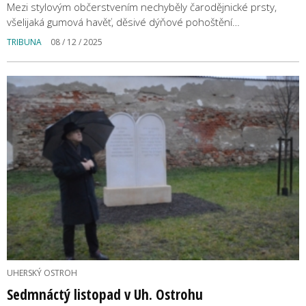
Mezi stylovým občerstvením nechyběly čarodějnické prsty,
všelijaká gumová havěť, děsivé dýňové pohoštění…
TRIBUNA
08 / 12 / 2025
UHERSKÝ OSTROH
Sedmnáctý listopad v Uh. Ostrohu