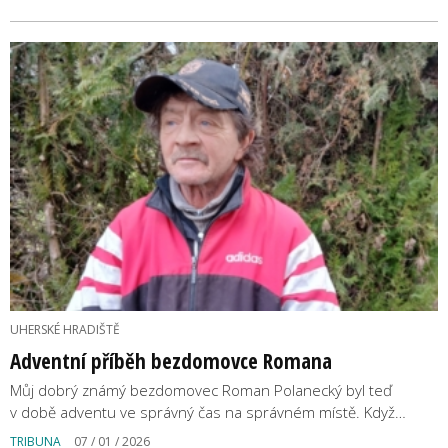
UHERSKÉ HRADIŠTĚ
Adventní příběh bezdomovce Romana
Můj dobrý známý bezdomovec Roman Polanecký byl teď
v době adventu ve správný čas na správném místě. Když…
TRIBUNA
07 / 01 / 2026