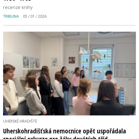
recenze knihy
TRIBUNA
05 / 01 / 2026
UHERSKÉ HRADIŠTĚ
Uherskohradišťská nemocnice opět uspořádala
speciální exkurze pro žáky devátých tříd