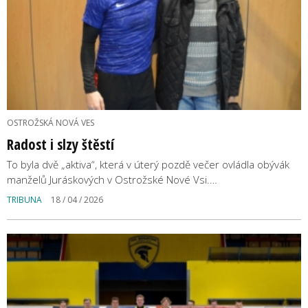
OSTROŽSKÁ NOVÁ VES
Radost i slzy štěstí
To byla dvě „aktiva“, která v úterý pozdě večer ovládla obývák
manželů Juráskových v Ostrožské Nové Vsi.…
TRIBUNA
18 / 04 / 2026