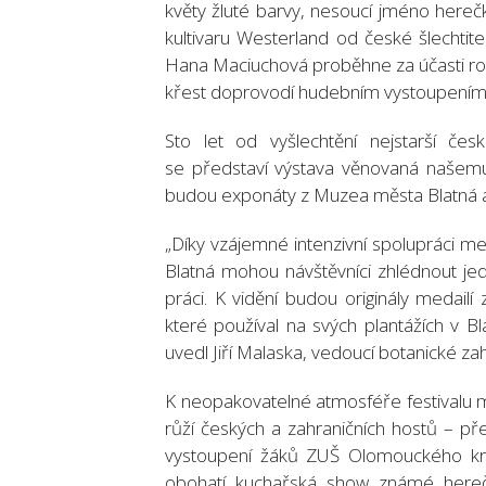
květy žluté barvy, nesoucí jméno hereč
kultivaru Westerland od české šlechtit
Hana Maciuchová proběhne za účasti rod
křest doprovodí hudebním vystoupením
Sto let od vyšlechtění nejstarší 
se představí výstava věnovaná našemu 
budou exponáty z Muzea města Blatná a
„Díky vzájemné intenzivní spolupráci
Blatná mohou návštěvníci zhlédnout jed
práci. K vidění budou originály medail
které používal na svých plantážích v Bla
uvedl Jiří Malaska, vedoucí botanické zah
K neopakovatelné atmosféře festivalu me
růží českých a zahraničních hostů – p
vystoupení žáků ZUŠ Olomouckého kr
obohatí kuchařská show známé hereč