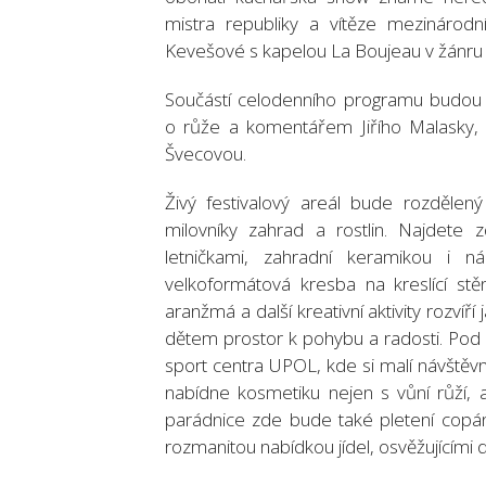
mistra republiky a vítěze mezinárodn
Kevešové s kapelou La Boujeau v žánru
Součástí celodenního programu budou 
o růže a komentářem Jiřího Malasky, 
Švecovou.
Živý festivalový areál bude rozdělen
milovníky zahrad a rostlin. Najdete 
letničkami, zahradní keramikou i
velkoformátová kresba na kreslící stěn
aranžmá a další kreativní aktivity rozvíří
dětem prostor k pohybu a radosti. Pod
sport centra UPOL, kde si malí návštěvn
nabídne kosmetiku nejen s vůní růží, a
parádnice zde bude také pletení copán
rozmanitou nabídkou jídel, osvěžujícími 