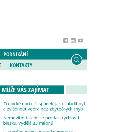
PODNIKÁNÍ
E
KONTAKTY
MŮŽE VÁS ZAJÍMAT
Tropické noci ničí spánek. Jak ochladit byt
a zvládnout vedra bez zbytečných chyb
Nemovitosti radnice prodala rychlostí
blesku, vydělá 83 milionů
U starého mlýna vyrostl pumptrack,