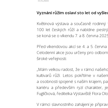
Vyznání růžím oslaví sto let od vyšl
Květinová výstava a současně rodinný f
100 let českých růží a nabídne pestrý
se koná se o víkendu 7. a 8. června 2025.
Před víkendovou akcí se 4. a 5. červn
Celodenní akce jsou určeny pro odborní
široké veřejnosti.
„Mám velkou radost, že v rámci našeho 
kultivarů růží. Letos pokřtíme v našem
a osobnosti spojené s naším krajem, p
kariéru a především ryzí charakter, j
Fuglíčková, ředitelka Výstaviště Flora O
V rámci slavnostního zahájení je připra