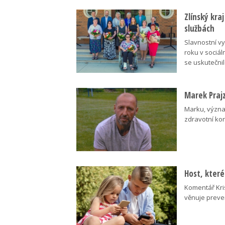
Zlínský kra
službách
Slavnostní v
roku v sociál
se uskutečni
Marek Praj
Marku, význa
zdravotní kond
Host, kter
Komentář Kri
věnuje preve