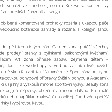
ích soutěží ve floristice Jaromíra Kokeše a koncert Ivy
 francouzských šanzonů a swingu.
oblíbené komentované prohlídky rozária s ukázkou péče
vedoucího botanické zahrady a rozária, s kolegyní Janou
ý do pěti tematických zón. Garden zóna potěší všechny
zde prodejní stánky s bylinkami, balkonovými květinami,
 nářadím. Art zóna přinese zábavu zejména dětem –
ě, floristické workshopy s tvorbou vlastních květinových
 jak dětskou fantazii, tak i šikovné ruce. Sport zóna poskytne
 taktovkou pohybové přípravky Svišti v pohybu a Akademik
íci užijí hry a vyzkouší mnohé sportovní výzvy. Beauty zóna
le originální šperky, oblečení a mnoho dalšího. Pro malé
ků nebo například malování na obličej. Food zóna potěší
drinky i výběrovou kávou.