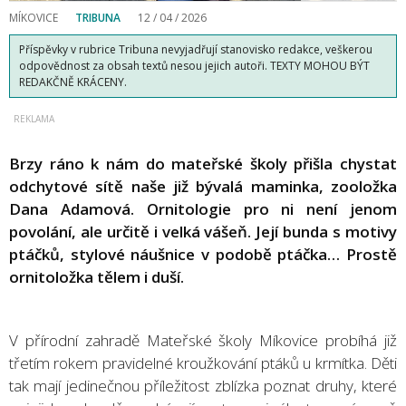
MÍKOVICE
TRIBUNA
12 / 04 / 2026
Příspěvky v rubrice Tribuna nevyjadřují stanovisko redakce, veškerou
odpovědnost za obsah textů nesou jejich autoři. TEXTY MOHOU BÝT
REDAKČNĚ KRÁCENY.
Brzy ráno k nám do mateřské školy přišla chystat
odchytové sítě naše již bývalá maminka, zooložka
Dana Adamová. Ornitologie pro ni není jenom
povolání, ale určitě i velká vášeň. Její bunda s motivy
ptáčků, stylové náušnice v podobě ptáčka… Prostě
ornitoložka tělem i duší.
V přírodní zahradě Mateřské školy Míkovice probíhá již
třetím rokem pravidelné kroužkování ptáků u krmítka. Děti
tak mají jedinečnou příležitost zblízka poznat druhy, které