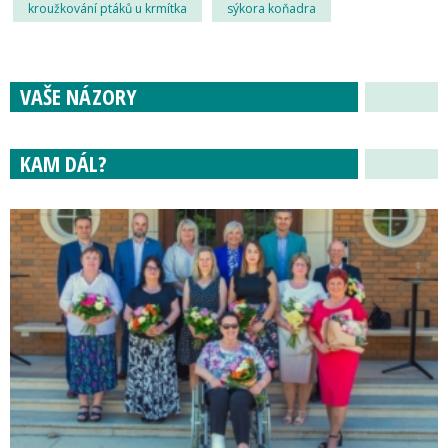
kroužkování ptáků u krmítka
sýkora koňadra
VAŠE NÁZORY
KAM DÁL?