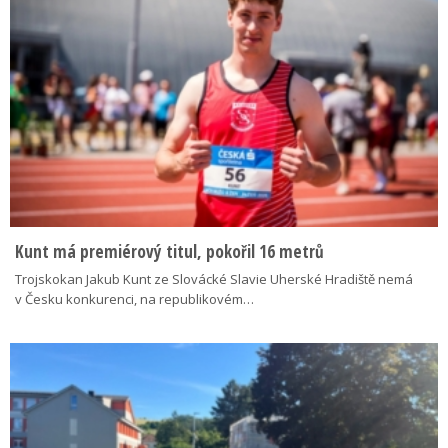
Kunt má premiérový titul, pokořil 16 metrů
Trojskokan Jakub Kunt ze Slovácké Slavie Uherské Hradiště nemá
v Česku konkurenci, na republikovém…