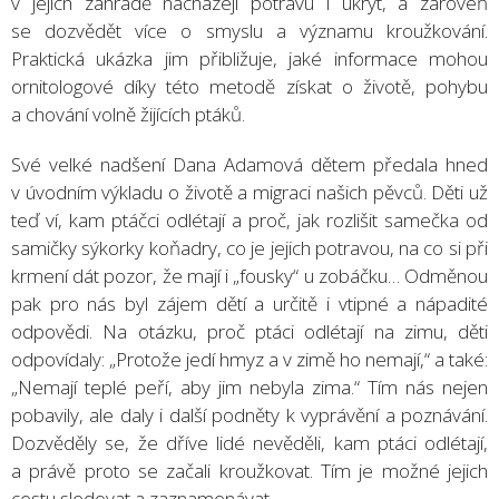
v jejich zahradě nacházejí potravu i úkryt, a zároveň
se dozvědět více o smyslu a významu kroužkování.
Praktická ukázka jim přibližuje, jaké informace mohou
ornitologové díky této metodě získat o životě, pohybu
a chování volně žijících ptáků.
Své velké nadšení Dana Adamová dětem předala hned
v úvodním výkladu o životě a migraci našich pěvců. Děti už
teď ví, kam ptáčci odlétají a proč, jak rozlišit samečka od
samičky sýkorky koňadry, co je jejich potravou, na co si při
krmení dát pozor, že mají i „fousky“ u zobáčku… Odměnou
pak pro nás byl zájem dětí a určitě i vtipné a nápadité
odpovědi. Na otázku, proč ptáci odlétají na zimu, děti
odpovídaly: „Protože jedí hmyz a v zimě ho nemají,“ a také:
„Nemají teplé peří, aby jim nebyla zima.“ Tím nás nejen
pobavily, ale daly i další podněty k vyprávění a poznávání.
Dozvěděly se, že dříve lidé nevěděli, kam ptáci odlétají,
a právě proto se začali kroužkovat. Tím je možné jejich
cestu sledovat a zaznamenávat.