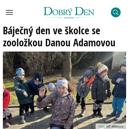
Báječný den ve školce se
zooložkou Danou Adamovou
Foto:
MŠ Míkovice