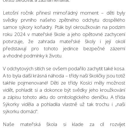
Letošní ročník přinesl mimořádný moment – děti byly
svědky prvního našeho zpětného odchytu dospělého
samce sýkory koňadry. Pták byl okroužkován na podzim
roku 2024 v mateřské škole a jeho opětovné zachycení
potvrzuje, že zahrada mateřské školy i její okolí
představují pro tohoto jedince bezpečné zázemí
a vhodné podmínky k životu.
V odchytových sítích se ovšem podařilo zachytit také kosa.
A to byla další krásná náhoda – třídy naší školičky jsou totiž
takhle pojmenované! Děti ze třídy Kosíci měly možnost
vidět, pohladit si a dokonce být svědky jeho kroužkování
a zápisu tohoto aktu do ornitologického deníčku. A třída
Sýkorky viděla a pohladila vlastně už tak trochu i „naši
sýkorku domácí“.
Naše mateřská škola si klade za cíl rozvíjet