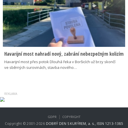
Havarijní most nahradí nový, zabrání nebezpečným kolizím
Havarijní most přes potok Dlouhá řeka v Boršicích už brzy skončí
ve sběrných surovinách, stavba nového…
|
GDPR
COPYRIGHT
Copyright © 2001-2026
DOBRÝ DEN S KURÝREM, a. s., ISSN 1213-1385