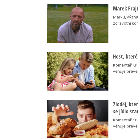
Marek Praj
Marku, význa
zdravotní kond
Host, kter
Komentář Kri
věnuje preve
Zloděj, kte
se jídlo st
Komentář Kri
věnuje preve