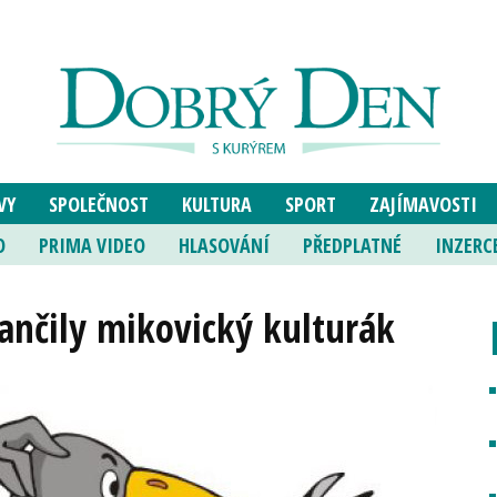
VY
SPOLEČNOST
KULTURA
SPORT
ZAJÍMAVOSTI
O
PRIMA VIDEO
HLASOVÁNÍ
PŘEDPLATNÉ
INZERC
tančily mikovický kulturák