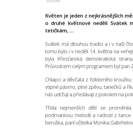
Květen je jeden z nejkrásnějších mě
o druhé květnové neděli Svátek
tetičkám, …
Svátek má dlouhou tradici a i v naší čtv
tomu bylo i v neděli 14. května na veře
byla Křesťanská demokratická strana
Průvodcem celým programem byl pan Z
Chlapci a děvčata z folklorního kroužk
vtipné pásmo, plné zpěvu, tanečků a říkad
nás udržují a předávají z pokolení na pok
Třída nejmenších dětí se proměnila
podmanivou melodií a radostí z tance a
beruška, paní učitelka Monika Gabrhelov