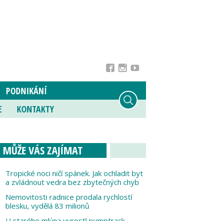
PODNIKÁNÍ
E
KONTAKTY
MŮŽE VÁS ZAJÍMAT
Tropické noci ničí spánek. Jak ochladit byt
a zvládnout vedra bez zbytečných chyb
Nemovitosti radnice prodala rychlostí
blesku, vydělá 83 milionů
U starého mlýna vyrostl pumptrack,