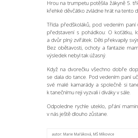
Hrou na trumpetu potěšila žákyně 5. tří
křehké děvčátko zvládne hrát na tento d
Třída předškoláků, pod vedením paní uč
představení s pohádkou: O koťátku, k
a dvůr plný zvířátek. Děti překvapily s
Bez obětavosti, ochoty a fantazie mam
výsledek nebyl tak úžasný.
Když na dvorečku všechno dobře dopad
se dala do tance. Pod vedením paní učit
své malé kamarády a společně si taneč
k tanečnímu reji vyzvali i diváky v sále.
Odpoledne rychle uteklo, přání mamin
v nás ještě dlouho zůstane.
autor:
Marie Mařáková, MŠ Míkovice