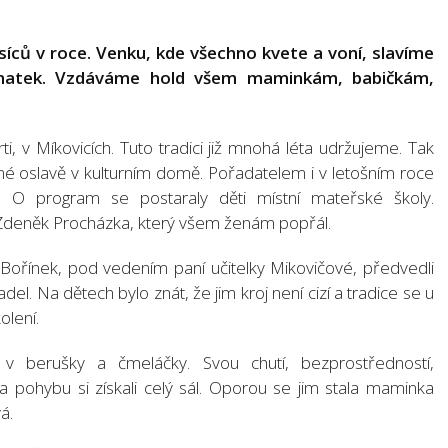
síců v roce. Venku, kde všechno kvete a voní, slavíme
 matek. Vzdáváme hold všem maminkám, babičkám,
rti, v Míkovicích. Tuto tradici již mnohá léta udržujeme. Tak
jné oslavě v kulturním domě. Pořadatelem i v letošním roce
. O program se postaraly děti místní mateřské školy.
deněk Procházka, který všem ženám popřál.
u Bořínek, pod vedením paní učitelky Mikovičové, předvedli
el. Na dětech bylo znát, že jim kroj není cizí a tradice se u
olení.
 v berušky a čmeláčky. Svou chutí, bezprostředností,
 pohybu si získali celý sál. Oporou se jim stala maminka
á.