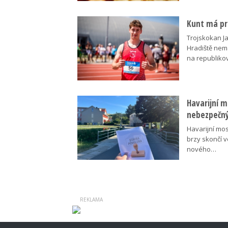
Kunt má pre
Trojskokan J
Hradiště nem
na republik
Havarijní m
nebezpečný
Havarijní mos
brzy skončí 
nového…