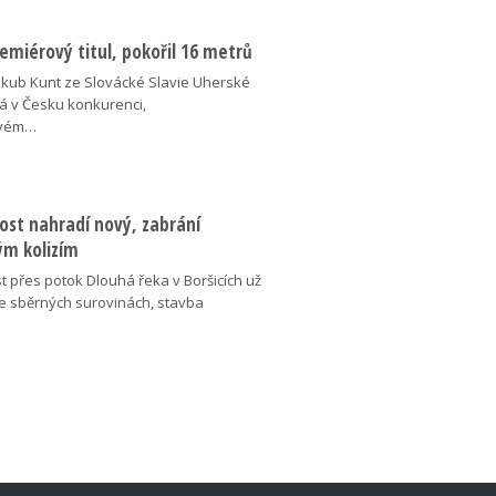
miérový titul, pokořil 16 metrů
akub Kunt ze Slovácké Slavie Uherské
á v Česku konkurenci,
ovém…
ost nahradí nový, zabrání
m kolizím
t přes potok Dlouhá řeka v Boršicích už
ve sběrných surovinách, stavba