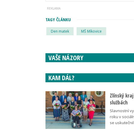
TAGY ČLÁNKU
Den matek
MŠ Míkovice
VAŠE NÁZORY
KAM DÁL?
Zlínský kra
službách
Slavnostní v
roku v sociál
se uskutečni