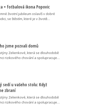
za = fotbalová ikona Popovic
mné životní jubileum oslavíš v dobré
ici, se štěstím, které je v životě…
ého jsme pozvali domů
stýny Zelienkové, která se dlouhodobě
nci rizikového chování a spolupracuje…
rý sedí u vašeho stolu: Když
ane zbraní
stýny Zelienkové, která se dlouhodobě
nci rizikového chování a spolupracuje…