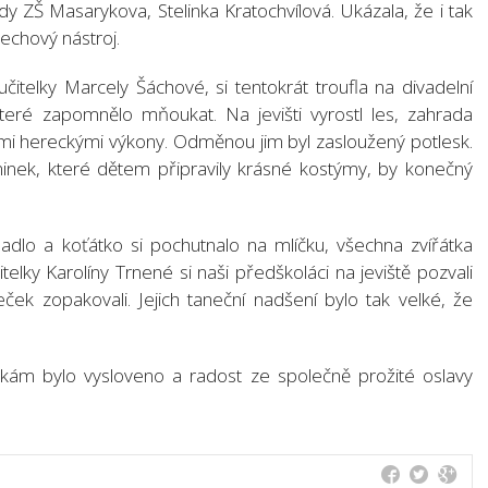
dy ZŠ Masarykova, Stelinka Kratochvílová. Ukázala, že i tak
echový nástroj.
itelky Marcely Šáchové, si tentokrát troufla na divadelní
teré zapomnělo mňoukat. Na jevišti vyrostl les, zahrada
vými hereckými výkony. Odměnou jim byl zasloužený potlesk.
inek, které dětem připravily krásné kostýmy, by konečný
lo a koťátko si pochutnalo na mlíčku, všechna zvířátka
elky Karolíny Trnené si naši předškoláci na jeviště pozvali
ek zopakovali. Jejich taneční nadšení bylo tak velké, že
kám bylo vysloveno a radost ze společně prožité oslavy