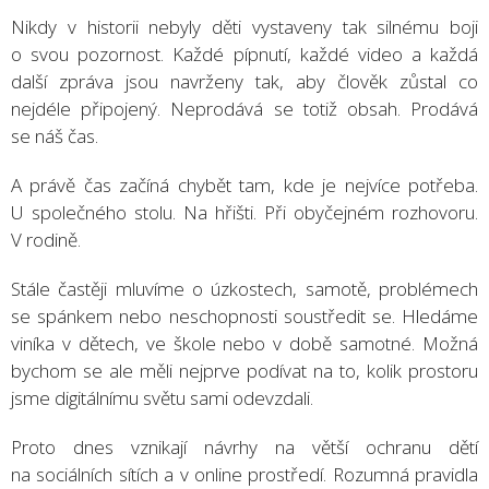
Nikdy v historii nebyly děti vystaveny tak silnému boji
o svou pozornost. Každé pípnutí, každé video a každá
další zpráva jsou navrženy tak, aby člověk zůstal co
nejdéle připojený. Neprodává se totiž obsah. Prodává
se náš čas.
A právě čas začíná chybět tam, kde je nejvíce potřeba.
U společného stolu. Na hřišti. Při obyčejném rozhovoru.
V rodině.
Stále častěji mluvíme o úzkostech, samotě, problémech
se spánkem nebo neschopnosti soustředit se. Hledáme
viníka v dětech, ve škole nebo v době samotné. Možná
bychom se ale měli nejprve podívat na to, kolik prostoru
jsme digitálnímu světu sami odevzdali.
Proto dnes vznikají návrhy na větší ochranu dětí
na sociálních sítích a v online prostředí. Rozumná pravidla