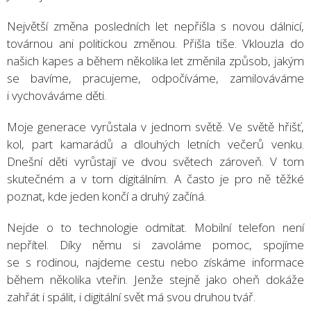
Největší změna posledních let nepřišla s novou dálnicí,
továrnou ani politickou změnou. Přišla tiše. Vklouzla do
našich kapes a během několika let změnila způsob, jakým
se bavíme, pracujeme, odpočíváme, zamilováváme
i vychováváme děti.
Moje generace vyrůstala v jednom světě. Ve světě hřišť,
kol, part kamarádů a dlouhých letních večerů venku.
Dnešní děti vyrůstají ve dvou světech zároveň. V tom
skutečném a v tom digitálním. A často je pro ně těžké
poznat, kde jeden končí a druhý začíná.
Nejde o to technologie odmítat. Mobilní telefon není
nepřítel. Díky němu si zavoláme pomoc, spojíme
se s rodinou, najdeme cestu nebo získáme informace
během několika vteřin. Jenže stejně jako oheň dokáže
zahřát i spálit, i digitální svět má svou druhou tvář.