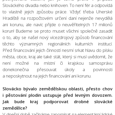
Slováckého divadla nebo knihoven. To není fér a odpovídá
to vlastně jejich způsobu práce. Vždyť třeba Uherské
Hradiště na rozpočtovém určení daní nejenže nevydělá
ani korunu, ale navíc přijde o neuvěřitelných 17 milionů
korun! Budeme se proto muset všichni společně zasadit
o to, aby se našel nový vícezdrojový způsob financování
těchto významných regionálních kulturních institucí.
Před financování jejich činností nesmí srkat hlavu do písku
města, obce, kraj ale také stát, který si musí uvědomit, že
není možné na místní či krajskou samosprávu
donekonečna přesouvat úkoly a povinnosti
a neposkytnout na jejich financování ani korunu.
Slovácko bývalo zemědělskou oblasti, přesto chov
i pěstování plodin ustupuje před levným dovozem.
Jak bude kraj podporovat drobné slovácké
zemědělce?
V dnešní době začínáme zapomínat na elementární lidské