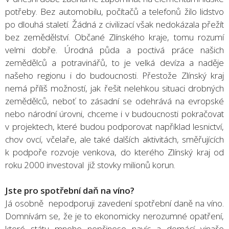
potřeby. Bez automobilu, počítačů a telefonů žilo lidstvo
po dlouhá staletí. Žádná z civilizací však nedokázala přežít
bez zemědělství. Občané Zlínského kraje, tomu rozumí
velmi dobře. Úrodná půda a poctivá práce našich
zemědělců a potravinářů, to je velká devíza a naděje
našeho regionu i do budoucnosti. Přestože Zlínský kraj
nemá příliš možností, jak řešit nelehkou situaci drobných
zemědělců, neboť to zásadní se odehrává na evropské
nebo národní úrovni, chceme i v budoucnosti pokračovat
v projektech, které budou podporovat například lesnictví,
chov ovcí, včelaře, ale také dalších aktivitách, směřujících
k podpoře rozvoje venkova, do kterého Zlínský kraj od
roku 2000 investoval již stovky milionů korun.
Jste pro spotřební daň na víno?
Já osobně nepodporuji zavedení spotřební daně na víno.
Domnívám se, že je to ekonomicky nerozumné opatření,
které státu mnoho nepřinese navíc a domácí vinaře