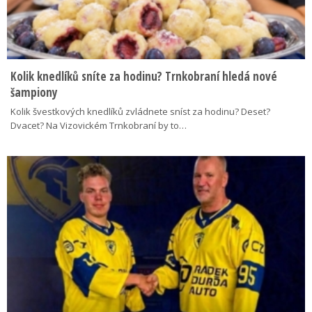
Kolik knedlíků sníte za hodinu? Trnkobraní hledá nové
šampiony
Kolik švestkových knedlíků zvládnete sníst za hodinu? Deset?
Dvacet? Na Vizovickém Trnkobraní by to…