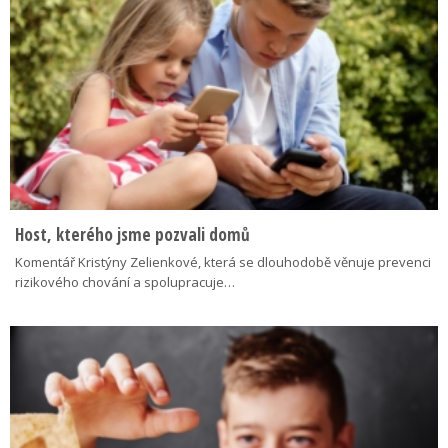
Host, kterého jsme pozvali domů
Komentář Kristýny Zelienkové, která se dlouhodobě věnuje prevenci
rizikového chování a spolupracuje…