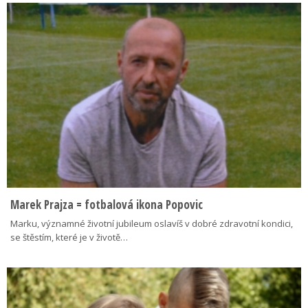
Marek Prajza = fotbalová ikona Popovic
Marku, významné životní jubileum oslavíš v dobré zdravotní kondici,
se štěstím, které je v životě…