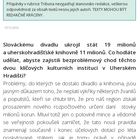
Příspěvky v rubrice Tribuna nevyjadřují stanovisko redakce, veškerou
odpovědnost za obsah textů nesou jejich autoři. TEXTY MOHOU BÝT
REDAKČNĚ KRÁCENY.
Slováckému divadlu ukrojil stát 19 milionů
a uherskohradišťské knihovně 11 milionů. Co hodláte
udělat, abyste zajistili bezproblémový chod těchto
dvou klíčových kulturních institucí v Uherském
Hradišti?
Problémy, do kterých se dostalo divadlo a knihovna, jsou
jasným důkazem toho, že neplatí výkřiky některých žvanilů
a populistů, kteří se chlubí tím, že pro náš region získali
prosazením nového rozpočtového určení daní stovky
milionů korun. Mluví totiž jen o polovině mince a vědomě
se veřejnosti pokoušeli zamlčet, že tato nová pravidla
znamenají současně i konec účelových dotací po léta
poskytované státem, jak je tomu právě v případě