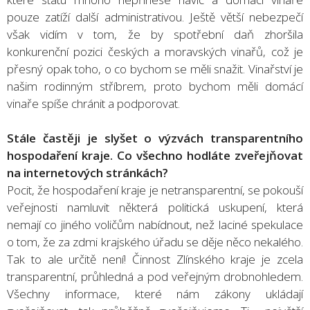
pouze zatíží další administrativou. Ještě větší nebezpečí
však vidím v tom, že by spotřební daň zhoršila
konkurenční pozici českých a moravských vinařů, což je
přesný opak toho, o co bychom se měli snažit. Vinařství je
našim rodinným stříbrem, proto bychom měli domácí
vinaře spíše chránit a podporovat.
Stále častěji je slyšet o výzvách transparentního
hospodaření kraje. Co všechno hodláte zveřejňovat
na internetových stránkách?
Pocit, že hospodaření kraje je netransparentní, se pokouší
veřejnosti namluvit některá politická uskupení, která
nemají co jiného voličům nabídnout, než laciné spekulace
o tom, že za zdmi krajského úřadu se děje něco nekalého.
Tak to ale určitě není! Činnost Zlínského kraje je zcela
transparentní, průhledná a pod veřejným drobnohledem.
Všechny informace, které nám zákony ukládají