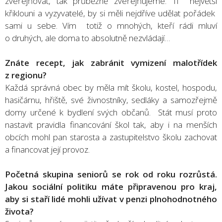
zveřejňovat, tak průběžně zveřejňujeme. Ti největší
křiklouni a vyzyvatelé, by si měli nejdříve udělat pořádek
sami u sebe. Vím totiž o mnohých, kteří rádi mluví
o druhých, ale doma to absolutně nezvládají…
Znáte recept, jak zabránit vymizení malotřídek
z regionu?
Každá správná obec by měla mít školu, kostel, hospodu,
hasičárnu, hřiště, své živnostníky, sedláky a samozřejmě
domy určené k bydlení svých občanů. Stát musí proto
nastavit pravidla financování škol tak, aby i na menších
obcích mohl pan starosta a zastupitelstvo školu zachovat
a financovat její provoz.
Početná skupina seniorů se rok od roku rozrůstá.
Jakou sociální politiku máte připravenou pro kraj,
aby si staří lidé mohli užívat v penzi plnohodnotného
života?