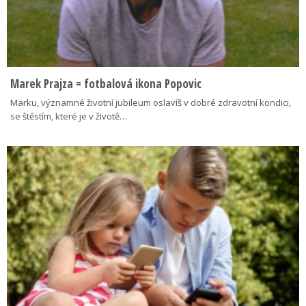
Marek Prajza = fotbalová ikona Popovic
Marku, významné životní jubileum oslavíš v dobré zdravotní kondici,
se štěstím, které je v životě…