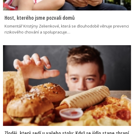
Host, kterého jsme pozvali domů
Komentář Kristýny Zelienkové, která se dlouhodobě věnuje prevenci
rizikového chování a spolupracuje…
Zloděj, který sedí u vašeho stolu: Když se jídlo stane zbraní