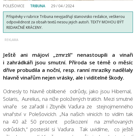
POLEŠOVICE
TRIBUNA
29 / 04 / 2024
Příspěvky v rubrice Tribuna nevyjadřují stanovisko redakce, veškerou
odpovědnost za obsah textů nesou jejich autoři. TEXTY MOHOU BÝT
REDAKČNĚ KRÁCENY.
Ještě ani májoví „zmrzlí“ nenastoupili a vinaři
i zahrádkáři jsou smutní. Příroda se témě o měsíc
dříve probudila a noční, resp. ranní mrazíky nadělaly
hlavně vinařům nejen vrásky, ale i viditelné škody.
Odnesly to hlavně oblíbené odrůdy, jako jsou Hibernal,
Solaris, Aurelius, na níže položených tratích. Mezi smutné
vinaře se zařadil i Zbyněk Vaďura ze stejnojmenného
vinařství v Polešovicích. „Na našich vinicích to vidím tak
na 40 až 50 procent poškození na zmiňovaných
odrůdách,“ posteskl si Vaďura. Tak uvidíme, co ještě