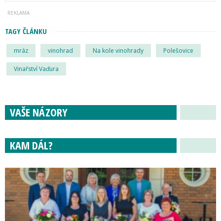
TAGY ČLÁNKU
mráz
vinohrad
Na kole vinohrady
Polešovice
Vinařství Vaďura
VAŠE NÁZORY
KAM DÁL?