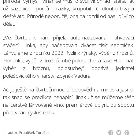
příroda vymyslí. Vinař se musí o svůj vinohrad starat, ať
už sazenice poničí mrazíky, krupobití, či dlouho trvající
deště atd. Přírodě neporučíš, ona na rozdíl od nás lidí ví co
dělat.
„Ve čtvrtek k nám přijela automatizovaná láhvovací
stáčecí linka, aby načepovala dvacet tisíc sedmiček.
Láhvujeme z ročníku 2023 Ryzlink rýnský, výběr z hroznů,
Floriánku, výběr z hroznů, obě polosuché, a také Hibernál,
výběr z hroznů, polosuché,“ dodává jednatel
polešovického vinařství Zbyněk Vaďura.
Ač je ještě na čtvrteční noc předpověď na minus a jasno,
tak snad se predikce nenaplní. Jinak už se můžeme těšit
na čerstvě láhvované víno, premiérově uplynulou sobotu
při otvírání cyklostezek.
autor:
František Tureček