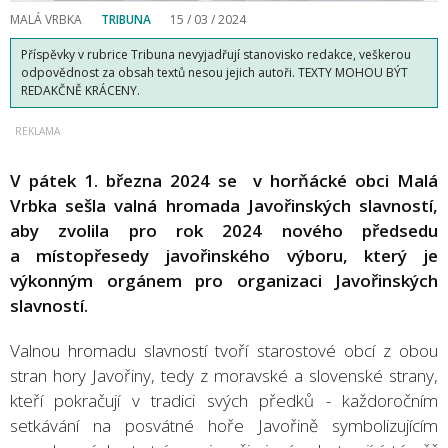
MALÁ VRBKA
TRIBUNA
15 / 03 / 2024
Příspěvky v rubrice Tribuna nevyjadřují stanovisko redakce, veškerou
odpovědnost za obsah textů nesou jejich autoři. TEXTY MOHOU BÝT
REDAKČNĚ KRÁCENY.
V pátek 1. března 2024 se v horňácké obci Malá
Vrbka sešla valná hromada Javořinských slavností,
aby zvolila pro rok 2024 nového předsedu
a místopřesedy javořinského výboru, který je
výkonným orgánem pro organizaci Javořinských
slavností.
Valnou hromadu slavností tvoří starostové obcí z obou
stran hory Javořiny, tedy z moravské a slovenské strany,
kteří pokračují v tradici svých předků - každoročním
setkávání na posvátné hoře Javořině symbolizujícím