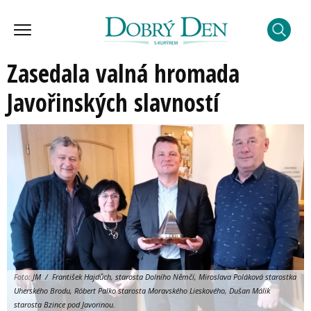
Zasedala valná hromada
Javořinských slavností
Foto:
JM / František Hajdůch, starosta Dolního Němčí, Miroslava Poláková starostka
Uherského Brodu, Róbert Palko starosta Moravského Lieskového, Dušan Málik
starosta Bzince pod Javorinou.