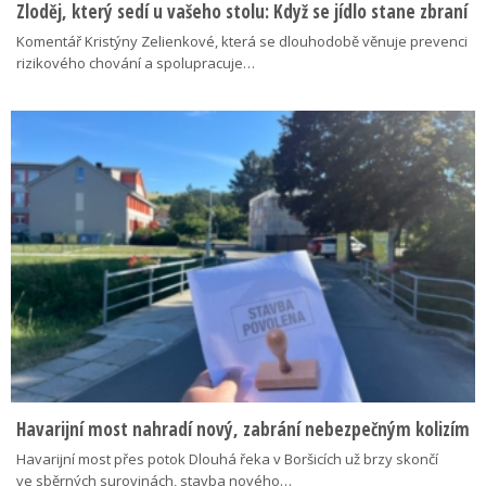
Zloděj, který sedí u vašeho stolu: Když se jídlo stane zbraní
Komentář Kristýny Zelienkové, která se dlouhodobě věnuje prevenci
rizikového chování a spolupracuje…
Havarijní most nahradí nový, zabrání nebezpečným kolizím
Havarijní most přes potok Dlouhá řeka v Boršicích už brzy skončí
ve sběrných surovinách, stavba nového…