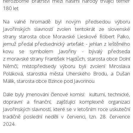
nerozborné bratrství mezi našimi národy trvající téměř
180 let.
Na valné hromadě byl novým předsedou výboru
Javořinských slavností zvolen tentokrát ze slovenské
strany starosta obce Moravské Lieskové Róbert Palko,
jemuž předal předsednický artefakt - jehlan z leštěného
kovu se symbolem Javořiny - bývalý předseda
z moravské strany František Hajdůch, starosta obce Dolní
Němčí, místopředsedy výboru byli zvolení Miroslava
Poláková, starostka města Uherského Brodu, a Dušan
Málik, starosta obce Bzince pod Javorinou.
Dále byly jmenováni členové komisí: kulturní, technické,
dopravní a finanční, zajišťující komplexně organizaci
Javořinských slavností, které se v letošním roce uskuteční
tradičně poslední neděli v červenci, tzn. 28. července
2024.