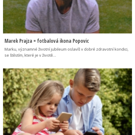
Marek Prajza = fotbalová ikona Popovic
Marku, významné životní jubileum oslavíš v dobré zdravotní kondici,
se štěstím, které je v životě…