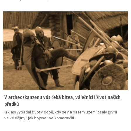
V archeoskanzenu vás čeká bitva, válečníci i život našich
předků
Jak asi vypadal život v době, kdy se na našem území psaly první
velké dějiny? Jak bojovali velkomoravští…