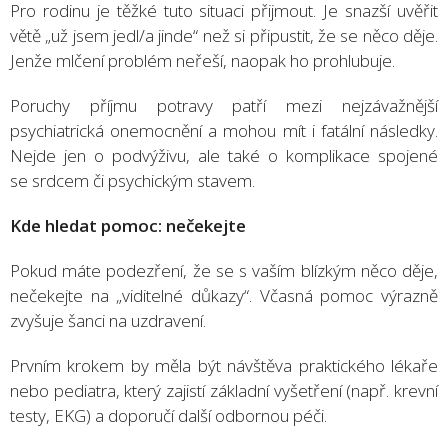
Pro rodinu je těžké tuto situaci přijmout. Je snazší uvěřit
větě „už jsem jedl/a jinde“ než si připustit, že se něco děje.
Jenže mlčení problém neřeší, naopak ho prohlubuje.
Poruchy příjmu potravy patří mezi nejzávažnější
psychiatrická onemocnění a mohou mít i fatální následky.
Nejde jen o podvýživu, ale také o komplikace spojené
se srdcem či psychickým stavem.
Kde hledat pomoc: nečekejte
Pokud máte podezření, že se s vaším blízkým něco děje,
nečekejte na „viditelné důkazy“. Včasná pomoc výrazně
zvyšuje šanci na uzdravení.
Prvním krokem by měla být návštěva praktického lékaře
nebo pediatra, který zajistí základní vyšetření (např. krevní
testy, EKG) a doporučí další odbornou péči.