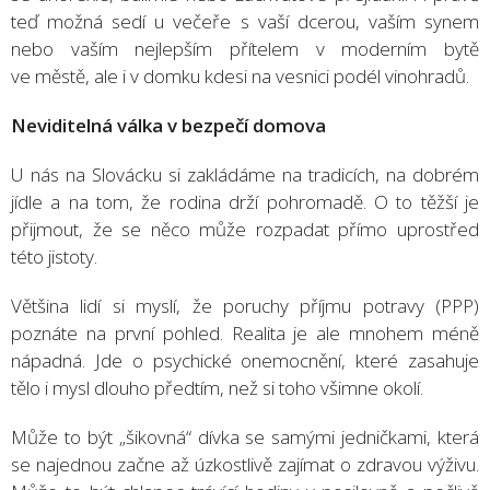
teď možná sedí u večeře s vaší dcerou, vaším synem
nebo vaším nejlepším přítelem v moderním bytě
ve městě, ale i v domku kdesi na vesnici podél vinohradů.
Neviditelná vá
lka v bezpečí domova
U nás na Slovácku si zakládáme na tradicích, na dobrém
jídle a na tom, že rodina drží pohromadě. O to těžší je
přijmout, že se něco může rozpadat přímo uprostřed
této jistoty.
Většina lidí si myslí, že poruchy příjmu potravy (PPP)
poznáte na první pohled. Realita je ale mnohem méně
nápadná. Jde o psychické onemocnění, které zasahuje
tělo i mysl dlouho předtím, než si toho všimne okolí.
Může to být „šikovná“ dívka se samými jedničkami, která
se najednou začne až úzkostlivě zajímat o zdravou výživu.