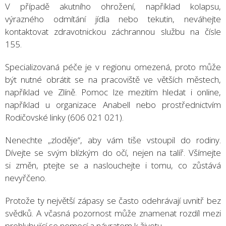
V případě akutního ohrožení, například kolapsu,
výrazného odmítání jídla nebo tekutin, neváhejte
kontaktovat zdravotnickou záchrannou službu na čísle
155.
Specializovaná péče je v regionu omezená, proto může
být nutné obrátit se na pracoviště ve větších městech,
například ve Zlíně. Pomoc lze mezitím hledat i online,
například u organizace Anabell nebo prostřednictvím
Rodičovské linky (606 021 021).
Nenechte „zloděje“, aby vám tiše vstoupil do rodiny.
Dívejte se svým blízkým do očí, nejen na talíř. Všímejte
si změn, ptejte se a naslouchejte i tomu, co zůstává
nevyřčeno.
Protože ty největší zápasy se často odehrávají uvnitř bez
svědků. A včasná pozornost může znamenat rozdíl mezi
prohlubující se nemocí a návratem k životu.