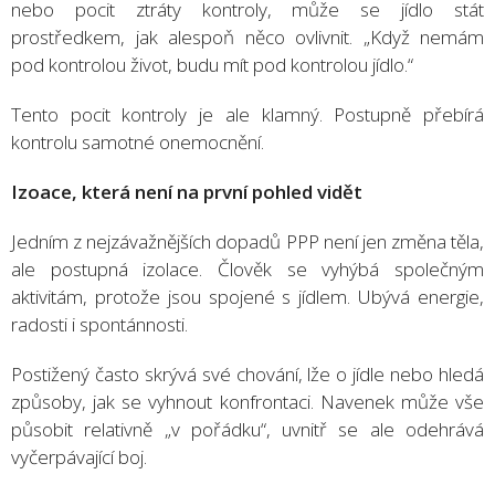
nebo pocit ztráty kontroly, může se jídlo stát
prostředkem, jak alespoň něco ovlivnit. „Když nemám
pod kontrolou život, budu mít pod kontrolou jídlo.“
Tento pocit kontroly je ale klamný. Postupně přebírá
kontrolu samotné onemocnění.
Izoace, která není na první pohled vidět
Jedním z nejzávažnějších dopadů PPP není jen změna těla,
ale postupná izolace. Člověk se vyhýbá společným
aktivitám, protože jsou spojené s jídlem. Ubývá energie,
radosti i spontánnosti.
Postižený často skrývá své chování, lže o jídle nebo hledá
způsoby, jak se vyhnout konfrontaci. Navenek může vše
působit relativně „v pořádku“, uvnitř se ale odehrává
vyčerpávající boj.