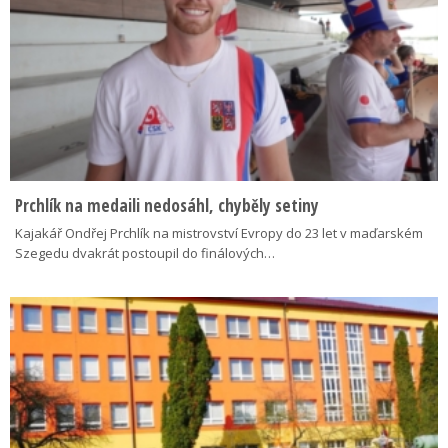
Prchlík na medaili nedosáhl, chyběly setiny
Kajakář Ondřej Prchlík na mistrovství Evropy do 23 let v maďarském
Szegedu dvakrát postoupil do finálových…