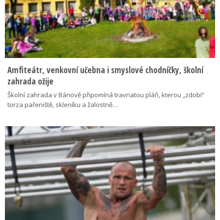
Amfiteátr, venkovní učebna i smyslové chodníčky, školní
zahrada ožije
Školní zahrada v Bánově připomíná travnatou pláň, kterou „zdobí“
torza pařeniště, skleníku a žalostně…