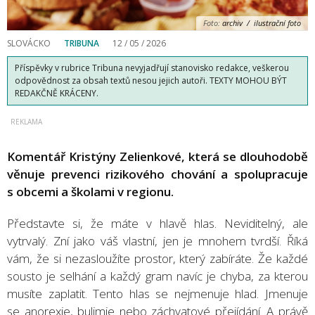
Foto:
archiv / ilustrační foto
SLOVÁCKO
TRIBUNA
12 / 05 / 2026
Příspěvky v rubrice Tribuna nevyjadřují stanovisko redakce, veškerou
odpovědnost za obsah textů nesou jejich autoři. TEXTY MOHOU BÝT
REDAKČNĚ KRÁCENY.
Komentář Kristýny Zelienkové, která se dlouhodobě
věnuje prevenci rizikového chování a spolupracuje
s obcemi a školami v regionu.
Představte si, že máte v hlavě hlas. Neviditelný, ale
vytrvalý. Zní jako váš vlastní, jen je mnohem tvrdší. Říká
vám, že si nezasloužíte prostor, který zabíráte. Že každé
sousto je selhání a každý gram navíc je chyba, za kterou
musíte zaplatit. Tento hlas se nejmenuje hlad. Jmenuje
se anorexie, bulimie nebo záchvatové přejídání. A právě