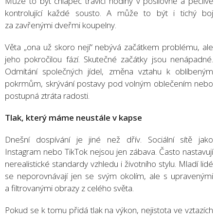
Může to být chlapec trávící hodiny v posilovně a pečlivě
kontrolující každé sousto. A může to být i tichý boj
za zavřenými dveřmi koupelny.
Věta „ona už skoro nejí“ nebývá začátkem problému, ale
jeho pokročilou fází. Skutečné začátky jsou nenápadné.
Odmítání společných jídel, změna vztahu k oblíbeným
pokrmům, skrývání postavy pod volným oblečením nebo
postupná ztráta radosti.
Tlak, který máme neustále v kapse
Dnešní dospívání je jiné než dřív. Sociální sítě jako
Instagram nebo TikTok nejsou jen zábava. Často nastavují
nerealistické standardy vzhledu i životního stylu. Mladí lidé
se neporovnávají jen se svým okolím, ale s upravenými
a filtrovanými obrazy z celého světa.
Pokud se k tomu přidá tlak na výkon, nejistota ve vztazích