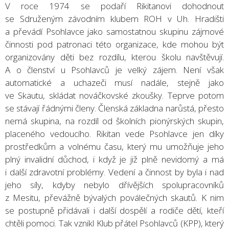
V roce 1974 se podaří Rikitanovi dohodnout
se Sdruženým závodním klubem ROH v Uh. Hradišti
a převádí Psohlavce jako samostatnou skupinu zájmové
činnosti pod patronaci této organizace, kde mohou být
organizovány děti bez rozdílu, kterou školu navštěvují.
A o členství u Psohlavců je velký zájem. Není však
automatické a uchazeči musí nadále, stejně jako
ve Skautu, skládat nováčkovské zkoušky. Teprve potom
se stávají řádnými členy. Členská základna narůstá, přesto
nemá skupina, na rozdíl od školních pionýrských skupin,
placeného vedoucího. Rikitan vede Psohlavce jen díky
prostředkům a volnému času, který mu umožňuje jeho
plný invalidní důchod, i když je již plně nevidomý a má
i další zdravotní problémy. Vedení a činnost by byla i nad
jeho síly, kdyby nebylo dřívějších spolupracovníků
z Mesitu, převážně bývalých poválečných skautů. K nim
se postupně přidávali i další dospělí a rodiče dětí, kteří
chtěli pomoci. Tak vznikl Klub přátel Psohlavců (KPP), který