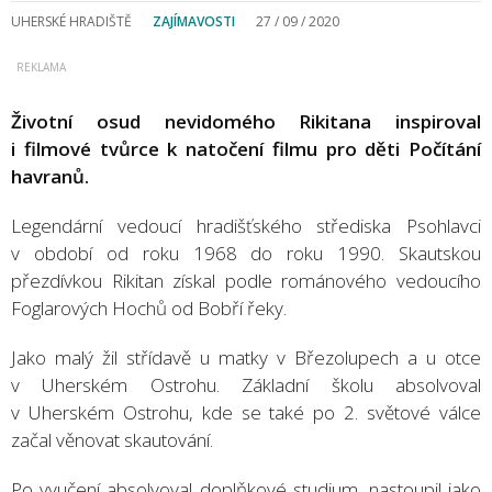
UHERSKÉ HRADIŠTĚ
ZAJÍMAVOSTI
27 / 09 / 2020
Životní osud nevidomého Rikitana inspiroval
i filmové tvůrce k natočení filmu pro děti Počítání
havranů.
Legendární vedoucí hradišťského střediska Psohlavci
v období od roku 1968 do roku 1990. Skautskou
přezdívkou Rikitan získal podle románového vedoucího
Foglarových Hochů od Bobří řeky.
Jako malý žil střídavě u matky v Březolupech a u otce
v Uherském Ostrohu. Základní školu absolvoval
v Uherském Ostrohu, kde se také po 2. světové válce
začal věnovat skautování.
Po vyučení absolvoval doplňkové studium, nastoupil jako