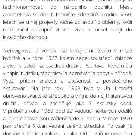
technik-normovač do národního podniku Mesit
a odstěhoval se do Uh. Hradiště, kde založil i rodinu. V 60.
letech se u něj projevily vážné zdravotní problémy, kvůli
nímž začal postupně ztrácet zrak a musel odejít do
invalidního důchodu.
Nerezignoval a věnoval se veřejnému životu v místě
bydliště a v roce 1967 kolem sebe soustředil chlapce
z okolí a založil zálesáckou družinu Psohlavci, která měla
v náplni turistiku, tábornictví a poznávání a pobyt v přírodě.
Využil přitom znalosti a zkušenosti z poválečného
skautování. Na jaře roku 1968 bylo v Uh. Hradišti
obnoveno skautské středisko a v říjnu do něj Rikitan svou
družinu přivádí a začleňuje jako 3. skautský oddíl.
V průběhu roku 1969 odchází vedoucí některých oddílů
a jejich členové jsou začleněni do 3. oddílu. V roce 1970
pak přebírá Rikitan vedení celého střediska. To však již
dochází k třetímu zákazu Junáka. Od 1. září je povolena