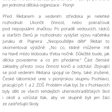
jen jednotná dětská organizace - Pionýr.
Před Rikitanem a vedením střediska je nelehké
rozhodnutí. Ukončit činnost, nebo pokračovat
pod nepopulární značkou. Po poradě vedoucích, rádců
a starších členů je rozhodnuto vyslyšet výzvu náčelníka
Junáku dr. Plajnera: „Neopouštějte děti!“ Rikitan to
okomentoval výstižně: „No co, klidně můžeme mít
na hlavě místo klobouku třeba nočník. Důležité bude, jak
děcka povedeme a co jim předáme.“ Část členské
základny přesto svou činnost končí a odchází. Zbývající
se pod vedením Rikitana spojují se členy, také zrušené,
České tábornické unie v pionýrskou skupinu Psohlavci,
pracující při 1. a 2. ZDŠ. Problém však byl, že v Psohlavcích
byly děti ze všech tehdejších uherskohradišťských škol
i okolí a vzrůstal tlak, aby ve skupině byli jen žáci
ze zastřešující školy.