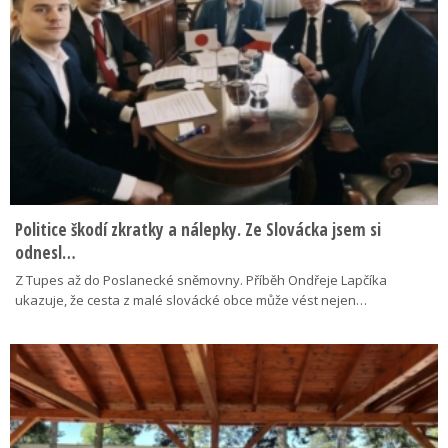
Politice škodí zkratky a nálepky. Ze Slovácka jsem si
odnesl…
Z Tupes až do Poslanecké sněmovny. Příběh Ondřeje Lapčíka
ukazuje, že cesta z malé slovácké obce může vést nejen…