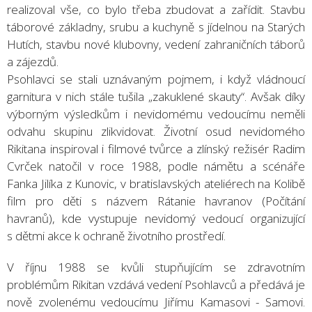
realizoval vše, co bylo třeba zbudovat a zařídit. Stavbu
táborové základny, srubu a kuchyně s jídelnou na Starých
Hutích, stavbu nové klubovny, vedení zahraničních táborů
a zájezdů.
Psohlavci se stali uznávaným pojmem, i když vládnoucí
garnitura v nich stále tušila „zakuklené skauty“. Avšak díky
výborným výsledkům i nevidomému vedoucímu neměli
odvahu skupinu zlikvidovat. Životní osud nevidomého
Rikitana inspiroval i filmové tvůrce a zlínský režisér Radim
Cvrček natočil v roce 1988, podle námětu a scénáře
Fanka Jilíka z Kunovic, v bratislavských ateliérech na Kolibě
film pro děti s názvem Rátanie havranov (Počítání
havranů), kde vystupuje nevidomý vedoucí organizující
s dětmi akce k ochraně životního prostředí.
V říjnu 1988 se kvůli stupňujícím se zdravotním
problémům Rikitan vzdává vedení Psohlavců a předává je
nově zvolenému vedoucímu Jiřímu Kamasovi - Samovi.