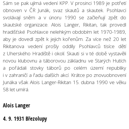
Sám se pak ujímá vedení KPP. V prosinci 1989 je potřetí
obnoven v ČR Junák, svaz skautů a skautek. Psohlavci
svolávají sněm a v únoru 1990 se začleňují zpět do
skautské organizace. Alois Langer, Rikitan, tak provedl
hradišťské Psohlavce nelehkým obdobím let 1970-1989,
aby je dovedl zpět k jejich kořenům. Za více než 20 let
Rikitanova vedení prošly oddíly Psohlavců tisíce dětí
z Uherského Hradiště i okolí. Skauti si v té době vystavěli
novou klubovnu a táborovou základnu ve Starých Hutích
a pořádali stovky táborů po celém území republiky
i v zahraničí a řadu dalších akcí. Krátce po znovuobnovení
Junáka však Alois Langer-Rikitan 15. dubna 1990 ve věku
58 let umírá.
Alois Langer
4. 9. 1931 Březolupy