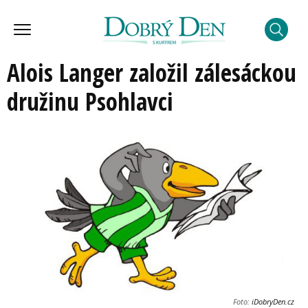
Alois Langer založil zálesáckou
družinu Psohlavci
Foto:
iDobryDen.cz