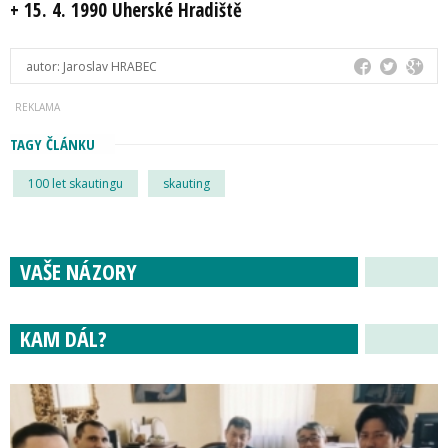
+ 15. 4. 1990 Uherské Hradiště
autor:
Jaroslav HRABEC
TAGY ČLÁNKU
100 let skautingu
skauting
VAŠE NÁZORY
KAM DÁL?