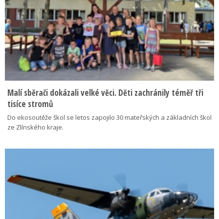
Malí sběrači dokázali velké věci. Děti zachránily téměř tři
tisíce stromů
Do ekosoutěže škol se letos zapojilo 30 mateřských a základních škol
ze Zlínského kraje.