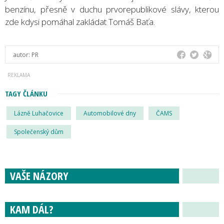
benzínu, přesně v duchu prvorepublikové slávy, kterou
zde kdysi pomáhal zakládat Tomáš Baťa.
autor:
PR
TAGY ČLÁNKU
Lázně Luhačovice
Automobilové dny
ČAMS
Společenský dům
VAŠE NÁZORY
KAM DÁL?