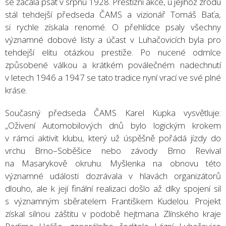
se začala psát v srpnu 1928. Prestižní akce, u jejíhož zrodu
stál tehdejší předseda ČAMS a vizionář Tomáš Baťa,
si rychle získala renomé. O přehlídce psaly všechny
významné dobové listy a účast v Luhačovicích byla pro
tehdejší elitu otázkou prestiže. Po nucené odmlce
způsobené válkou a krátkém poválečném nadechnutí
v letech 1946 a 1947 se tato tradice nyní vrací ve své plné
kráse.
Současný předseda ČAMS Karel Kupka vysvětluje:
„Oživení Automobilových dnů bylo logickým krokem
v rámci aktivit klubu, který už úspěšně pořádá jízdy do
vrchu Brno–Soběšice nebo závody Brno Revival
na Masarykově okruhu. Myšlenka na obnovu této
významné události dozrávala v hlavách organizátorů
dlouho, ale k její finální realizaci došlo až díky spojení sil
s významným sběratelem Františkem Kudelou. Projekt
získal silnou záštitu v podobě hejtmana Zlínského kraje