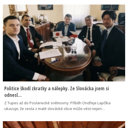
Politice škodí zkratky a nálepky. Ze Slovácka jsem si
odnesl…
Z Tupes až do Poslanecké sněmovny. Příběh Ondřeje Lapčíka
ukazuje, že cesta z malé slovácké obce může vést nejen…