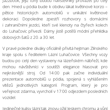
Jazzbook, jejíž tóny budou návštěvníky provázet po celý
den. Hned u pódia bude k obdivu lákat květinové korzo –
pětice historických automobilů v unikátní květinové
dekoraci. Dopoledne zpestří rozhovory s domácími
i zahraničními jezdci, kteří své klenoty na čtyřech kolech
do Luhačovic přivezli. Dámy jistě potěší módní přehlídka
dobových šatů z 20. a 30. let.
V pravé poledne diváky oficiálně přivítá hejtman Zlínského
kraje spolu s ředitelem Lázní Luhačovice. Všechny vozy
budou po celý den vystaveny na lázeňském nábřeží, kde
mohou návštěvníci v soutěži elegance hlasovat pro
nejkrásnější stroj. Od 14:00 pak začne individuální
prezentace automobilů u pódia, spojená s vyhlášením
vítězů jednotlivých kategorií. Program, který je pro
veřejnost zdarma, vyvrcholí v 17:00 odjezdem posledních
vozidel.
Jedinečné kulisy lázní tak znovu ožijí leskem chromu a vůní