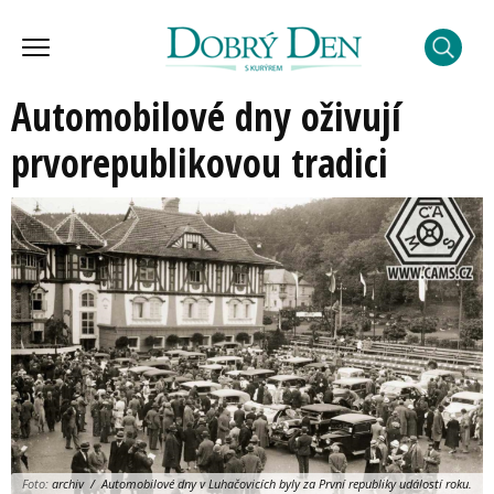
Automobilové dny oživují
prvorepublikovou tradici
Foto:
archiv / Automobilové dny v Luhačovicích byly za První republiky událostí roku.