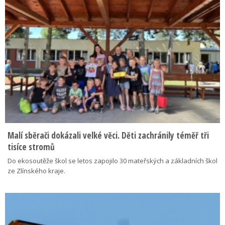
Malí sběrači dokázali velké věci. Děti zachránily téměř tři
tisíce stromů
Do ekosoutěže škol se letos zapojilo 30 mateřských a základních škol
ze Zlínského kraje.