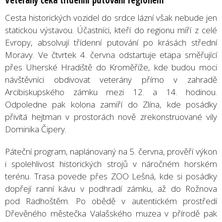
Cesta historických vozidel do srdce lázní však nebude jen
statickou výstavou. Účastníci, kteří do regionu míří z celé
Evropy, absolvují třídenní putování po krásách střední
Moravy. Ve čtvrtek 4. června odstartuje etapa směřující
přes Uherské Hradiště do Kroměříže, kde budou moci
návštěvníci obdivovat veterány přímo v zahradě
Arcibiskupského zámku mezi 12. a 14. hodinou.
Odpoledne pak kolona zamíří do Zlína, kde posádky
přivítá hejtman v prostorách nově zrekonstruované vily
Dominika Čipery.
Páteční program, naplánovaný na 5. června, prověří výkon
i spolehlivost historických strojů v náročném horském
terénu. Trasa povede přes ZOO Lešná, kde si posádky
dopřejí ranní kávu v podhradí zámku, až do Rožnova
pod Radhoštěm. Po obědě v autentickém prostředí
Dřevěného městečka Valašského muzea v přírodě pak