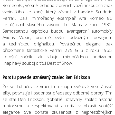
Romeo 8C, včetně jednoho z prvních vozů nesoucích znak
vzpínajícího se koně, který závodil v barvách Scuderie
Ferrari. Další mimořádný exemplář Alfa Romeo 8C
se účastnil slavného závodu Le Mans v roce 1932.
Samostatnou kapitolou budou avantgardní automobily
Avions Voisin, proslulé svým odvážným designem
a technickou originalitou. Poválečnou eleganci pak
připomene fantastické Ferrari 275 GTB z roku 1965.
Letošní ročník tak slibuje mimořádnou podívanou
i napínavý souboj o titul Best of Show.
Porotu povede uznávaný znalec Ben Erickson
Že se Luhačovice vracejí na mapu světové veteránské
elity, potvrzuje i osobnost předsedy odborné poroty. Tím
se stal Ben Erickson, globálně uznávaný znalec historie
motorismu a respektovaná autorita v oblasti soutěží
elegance. Své bohaté zkušenosti z nejprestižnějších