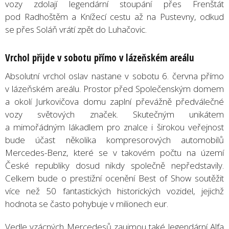
vozy zdolají legendární stoupání přes Frenštát
pod Radhoštěm a Knížecí cestu až na Pustevny, odkud
se přes Soláň vrátí zpět do Luhačovic.
Vrchol přijde v sobotu přímo v lázeňském areálu
Absolutní vrchol oslav nastane v sobotu 6. června přímo
v lázeňském areálu. Prostor před Společenským domem
a okolí Jurkovičova domu zaplní převážně předválečné
vozy světových značek. Skutečným unikátem
a mimořádným lákadlem pro znalce i širokou veřejnost
bude účast několika kompresorových automobilů
Mercedes-Benz, které se v takovém počtu na území
České republiky dosud nikdy společně nepředstavily.
Celkem bude o prestižní ocenění Best of Show soutěžit
více než 50 fantastických historických vozidel, jejichž
hodnota se často pohybuje v milionech eur.
Vedle vzácných Mercedesů zaujmou také legendární Alfa