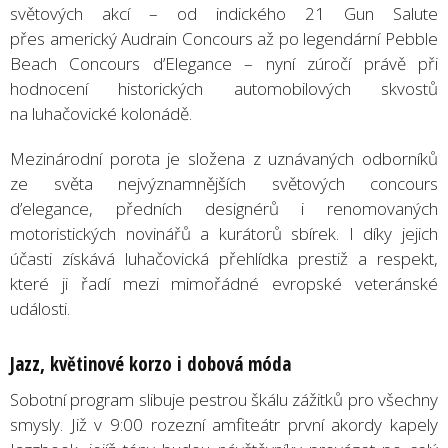
světových akcí – od indického 21 Gun Salute
přes americký Audrain Concours až po legendární Pebble
Beach Concours d’Elegance – nyní zúročí právě při
hodnocení historických automobilových skvostů
na luhačovické kolonádě.
Mezinárodní porota je složena z uznávaných odborníků
ze světa nejvýznamnějších světových concours
d’elegance, předních designérů i renomovaných
motoristických novinářů a kurátorů sbírek. I díky jejich
účasti získává luhačovická přehlídka prestiž a respekt,
které ji řadí mezi mimořádné evropské veteránské
události.
Jazz, květinové korzo i dobová móda
Sobotní program slibuje pestrou škálu zážitků pro všechny
smysly. Již v 9:00 rozezní amfiteátr první akordy kapely