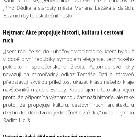
Radima Holiše, generálního ředitele Lázní Luhačovice
Jiřího Dědka a starosty města Mariana Ležáka a dalších.
Bez nich by to uskutečnit nešlo.“
Hejtman: Akce propojuje historii, kulturu i cestovní
ruch
„Jsem rád, že se do Luhačovic vrací tradice, která byla už
v době první republiky symbolem elegance, technického
pokroku i společenského života. Automobilové dny
navazují na mimořádný odkaz Tomáše Bati a zároveň
představují skvělou příležitost ukázat krásu našeho kraje
návštěvníkům z celé Evropy. Podporujeme tuto akci nejen
proto, že připomíná významnou část naší historie, ale také
proto, že propojuje kulturu, cestovní ruch, architekturu
i technické dědictví do jedinečného zážitku,“ uvedl hejtman
Radim Holiš.
Veterány čeká třídenní putování regionem