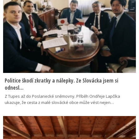
Politice škodí zkratky a nálepky. Ze Slovácka jsem si
odnesl…
Z Tupes až do Poslanecké sněmovny. Příběh Ondřeje Lapčíka
ukazuje, že cesta z malé slovácké obce může vést nejen…