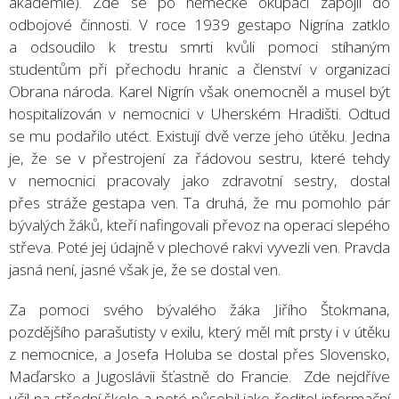
akademie). Zde se po německé okupaci zapojil do
odbojové činnosti. V roce 1939 gestapo Nigrína zatklo
a odsoudilo k trestu smrti kvůli pomoci stíhaným
studentům při přechodu hranic a členství v organizaci
Obrana národa. Karel Nigrín však onemocněl a musel být
hospitalizován v nemocnici v Uherském Hradišti. Odtud
se mu podařilo utéct. Existují dvě verze jeho útěku. Jedna
je, že se v přestrojení za řádovou sestru, které tehdy
v nemocnici pracovaly jako zdravotní sestry, dostal
přes stráže gestapa ven. Ta druhá, že mu pomohlo pár
bývalých žáků, kteří nafingovali převoz na operaci slepého
střeva. Poté jej údajně v plechové rakvi vyvezli ven. Pravda
jasná není, jasné však je, že se dostal ven.
Za pomoci svého bývalého žáka Jiřího Štokmana,
pozdějšího parašutisty v exilu, který měl mít prsty i v útěku
z nemocnice, a Josefa Holuba se dostal přes Slovensko,
Maďarsko a Jugoslávii šťastně do Francie. Zde nejdříve
učil na střední škole a poté působil jako ředitel informační