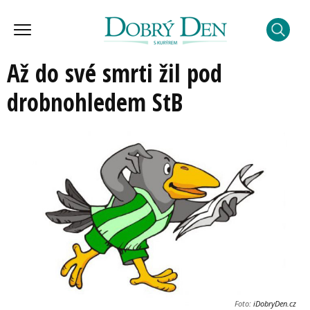
Až do své smrti žil pod
drobnohledem StB
Foto:
iDobryDen.cz