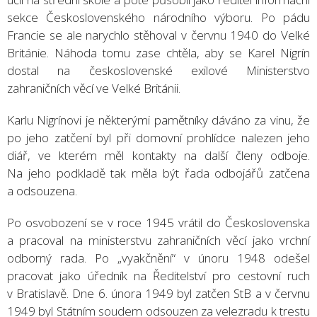
sekce Československého národního výboru. Po pádu
Francie se ale narychlo stěhoval v červnu 1940 do Velké
Británie. Náhoda tomu zase chtěla, aby se Karel Nigrín
dostal na československé exilové Ministerstvo
zahraničních věcí ve Velké Británii.
Karlu Nigrínovi je některými pamětníky dáváno za vinu, že
po jeho zatčení byl při domovní prohlídce nalezen jeho
diář, ve kterém měl kontakty na další členy odboje.
Na jeho podkladě tak měla být řada odbojářů zatčena
a odsouzena.
Po osvobození se v roce 1945 vrátil do Československa
a pracoval na ministerstvu zahraničních věcí jako vrchní
odborný rada. Po „vyakčnění“ v únoru 1948 odešel
pracovat jako úředník na Ředitelství pro cestovní ruch
v Bratislavě. Dne 6. února 1949 byl zatčen StB a v červnu
1949 byl Státním soudem odsouzen za velezradu k trestu