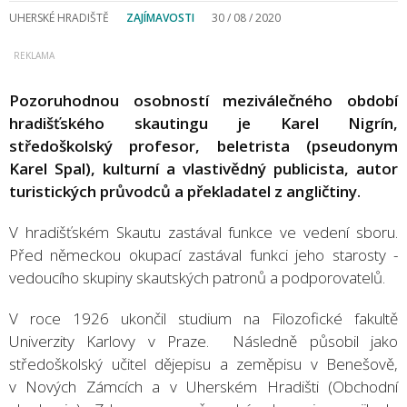
UHERSKÉ HRADIŠTĚ
ZAJÍMAVOSTI
30 / 08 / 2020
Pozoruhodnou osobností meziválečného období
hradišťského skautingu je Karel Nigrín,
středoškolský profesor, beletrista (pseudonym
Karel Spal), kulturní a vlastivědný publicista, autor
turistických průvodců a překladatel z angličtiny.
V hradišťském Skautu zastával funkce ve vedení sboru.
Před německou okupací zastával funkci jeho starosty -
vedoucího skupiny skautských patronů a podporovatelů.
V roce 1926 ukončil studium na Filozofické fakultě
Univerzity Karlovy v Praze. Následně působil jako
středoškolský učitel dějepisu a zeměpisu v Benešově,
v Nových Zámcích a v Uherském Hradišti (Obchodní