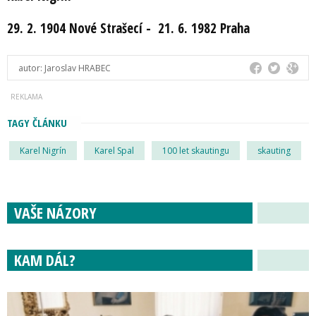
29. 2. 1904 Nové Strašecí - 21. 6. 1982 Praha
autor:
Jaroslav HRABEC
TAGY ČLÁNKU
Karel Nigrín
Karel Spal
100 let skautingu
skauting
VAŠE NÁZORY
KAM DÁL?