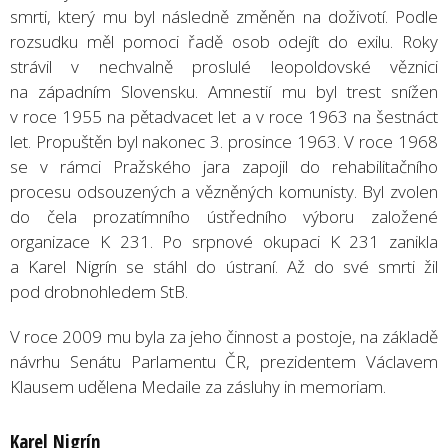
smrti, který mu byl následně změněn na doživotí. Podle
rozsudku měl pomoci řadě osob odejít do exilu. Roky
strávil v nechvalně proslulé leopoldovské věznici
na západním Slovensku. Amnestií mu byl trest snížen
v roce 1955 na pětadvacet let a v roce 1963 na šestnáct
let. Propuštěn byl nakonec 3. prosince 1963. V roce 1968
se v rámci Pražského jara zapojil do rehabilitačního
procesu odsouzených a vězněných komunisty. Byl zvolen
do čela prozatímního ústředního výboru založené
organizace K 231. Po srpnové okupaci K 231 zanikla
a Karel Nigrín se stáhl do ústraní. Až do své smrti žil
pod drobnohledem StB.
V roce 2009 mu byla za jeho činnost a postoje, na základě
návrhu Senátu Parlamentu ČR, prezidentem Václavem
Klausem udělena Medaile za zásluhy in memoriam.
Karel Nigrín