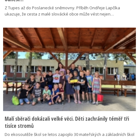
Z Tupes až do Poslanecké sněmovny. Příběh Ondřeje Lapčíka
ukazuje, že cesta z malé slovácké obce může vést nejen…
Malí sběrači dokázali velké věci. Děti zachránily téměř tři
tisíce stromů
Do ekosoutěže škol se letos zapojilo 30 mateřských a základních škol