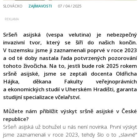
SLOVÁCKO
ZAJÍMAVOSTI
07 / 04 / 2025
Sršeň asijská (vespa velutina) je nebezpečný
invazivní tvor, který se šíří do našich končin.
V tuzemsku jsme ji zaznamenali poprvé v roce 2023
a od té doby nastala řada potvrzených pozorování
tohoto živočicha. Na to, jestli bude rok 2025 rokem
sršně asijské, jsme se zeptali docenta Oldřicha
Hájka, děkana Fakulty veřejnoprávních
a ekonomických studií v Uherském Hradišti, garanta
studijní specializace včelařství.
Můžete nám přiblížit výskyt sršně asijské v České
republice?
Sršeň asijská už bohužel u nás není novinka. První výskyt
jsme zaznamenali v roce 2023, tehdy šlo o to „slavné“