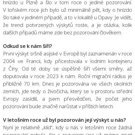
hnízdo u Plzně a šlo v tom roce o jediné pozorování.
V loňském roce jich bylo už minimálně pět, kdy o hnízdo
šlo také v jediném případě, a to v lokalitě u Opavy. Je vidět,
že trend potvrzených výskytů roste, a je otázka, kolik
dalších případů máme zde bez pozorování člověkem.
Odkud se k nám šíří?
První výskyt sršně asijské v Evropě byl zaznamenán v roce
2004 ve Francii, kdy přicestovala v lodním kontejneru
z Číny. Od té doby se úspěšně šíří všemi směry, až
doputovala v roce 2023 k nám. Roční migrační rádius je
přibližně 70 km. Dnes je pozorována ve všech okolních
zemích, jde tedy o živočicha, který se v prostoru střední
Evropy zasídlil, a jsem přesvědčen, že počet jeho
pozorování bude značně narůstat v příštích letech.
V letošním roce už byl pozorován její výskyt u nás?
Nyní je relativně „klid“, kdy u nás v letošním roce žádná
pozorování nebyla. Ale s rozvojem jara už máme první