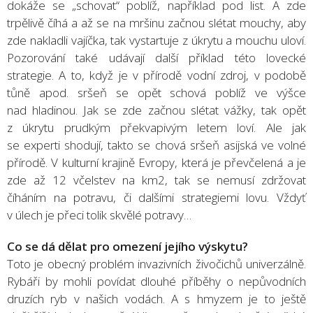
dokáže se „schovat“ poblíž, například pod list. A zde
trpělivě číhá a až se na mršinu začnou slétat mouchy, aby
zde nakladli vajíčka, tak vystartuje z úkrytu a mouchu uloví.
Pozorování také udávají další příklad této lovecké
strategie. A to, když je v přírodě vodní zdroj, v podobě
tůně apod. sršeň se opět schová poblíž ve výšce
nad hladinou. Jak se zde začnou slétat vážky, tak opět
z úkrytu prudkým překvapivým letem loví. Ale jak
se experti shodují, takto se chová sršeň asijská ve volné
přírodě. V kulturní krajině Evropy, která je převčelená a je
zde až 12 včelstev na km2, tak se nemusí zdržovat
číháním na potravu, či dalšími strategiemi lovu. Vždyť
v úlech je přeci tolik skvělé potravy…
Co se dá dělat pro omezení jejího výskytu?
Toto je obecný problém invazivních živočichů univerzálně.
Rybáři by mohli povídat dlouhé příběhy o nepůvodních
druzích ryb v našich vodách. A s hmyzem je to ještě