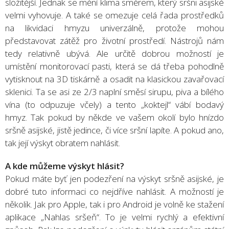
složitější. Jednak se mění klima směrem, který sršni asijské
velmi vyhovuje. A také se omezuje celá řada prostředků
na likvidaci hmyzu univerzálně, protože mohou
představovat zátěž pro životní prostředí. Nástrojů nám
tedy relativně ubývá. Ale určitě dobrou možností je
umístění monitorovací pasti, která se dá třeba pohodlně
vytisknout na 3D tiskárně a osadit na klasickou zavařovací
sklenici. Ta se asi ze 2/3 naplní směsí sirupu, piva a bílého
vína (to odpuzuje včely) a tento „koktejl“ vábí bodavý
hmyz. Tak pokud by někde ve vašem okolí bylo hnízdo
sršně asijské, jistě jedince, či více sršní lapíte. A pokud ano,
tak její výskyt obratem nahlásit.
A kde můžeme výskyt hlásit?
Pokud máte byť jen podezření na výskyt sršně asijské, je
dobré tuto informaci co nejdříve nahlásit. A možností je
několik. Jak pro Apple, tak i pro Android je volně ke stažení
aplikace „Nahlas sršeň“. To je velmi rychlý a efektivní