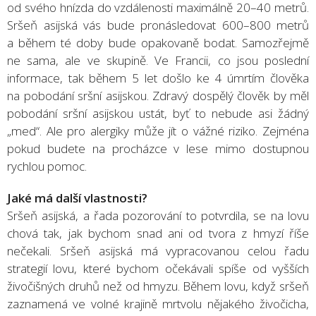
od svého hnízda do vzdálenosti maximálně 20–40 metrů.
Sršeň asijská vás bude pronásledovat 600–800 metrů
a během té doby bude opakovaně bodat. Samozřejmě
ne sama, ale ve skupině. Ve Francii, co jsou poslední
informace, tak během 5 let došlo ke 4 úmrtím člověka
na pobodání sršní asijskou. Zdravý dospělý člověk by měl
pobodání sršní asijskou ustát, byť to nebude asi žádný
„med“. Ale pro alergiky může jít o vážné riziko. Zejména
pokud budete na procházce v lese mimo dostupnou
rychlou pomoc.
Jaké má další vlastnosti?
Sršeň asijská, a řada pozorování to potvrdila, se na lovu
chová tak, jak bychom snad ani od tvora z hmyzí říše
nečekali. Sršeň asijská má vypracovanou celou řadu
strategií lovu, které bychom očekávali spíše od vyšších
živočišných druhů než od hmyzu. Během lovu, když sršeň
zaznamená ve volné krajině mrtvolu nějakého živočicha,