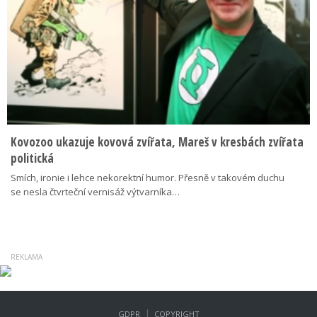
Kovozoo ukazuje kovová zvířata, Mareš v kresbách zvířata
politická
Smích, ironie i lehce nekorektní humor. Přesně v takovém duchu
se nesla čtvrteční vernisáž výtvarníka…
|
GDPR
COPYRIGHT