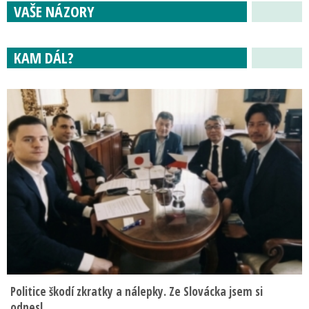
VAŠE NÁZORY
KAM DÁL?
Politice škodí zkratky a nálepky. Ze Slovácka jsem si
odnesl…