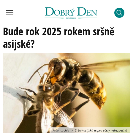
Bude rok 2025 rokem sršně
asijské?
Foto:
archiv / Sršeň asijská je pro včely nebezpečná