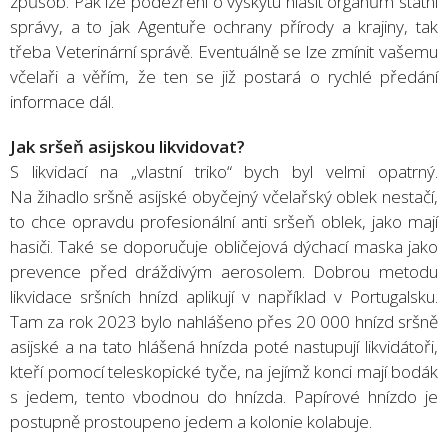
způsob. Pak lze podezření o výskytu hlásit orgánům státní
správy, a to jak Agentuře ochrany přírody a krajiny, tak
třeba Veterinární správě. Eventuálně se lze zmínit vašemu
včelaři a věřím, že ten se již postará o rychlé předání
informace dál.
Jak sršeň asijskou likvidovat?
S likvidací na „vlastní triko“ bych byl velmi opatrný.
Na žihadlo sršně asijské obyčejný včelařský oblek nestačí,
to chce opravdu profesionální anti sršeň oblek, jako mají
hasiči. Také se doporučuje obličejová dýchací maska jako
prevence před dráždivým aerosolem. Dobrou metodu
likvidace sršních hnízd aplikují v například v Portugalsku.
Tam za rok 2023 bylo nahlášeno přes 20 000 hnízd sršně
asijské a na tato hlášená hnízda poté nastupují likvidátoři,
kteří pomocí teleskopické tyče, na jejímž konci mají bodák
s jedem, tento vbodnou do hnízda. Papírové hnízdo je
postupně prostoupeno jedem a kolonie kolabuje.