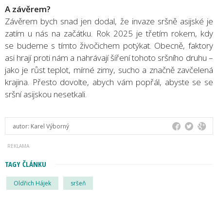
A závěrem?
Závěrem bych snad jen dodal, že invaze sršně asijské je
zatím u nás na začátku. Rok 2025 je třetím rokem, kdy
se budeme s tímto živočichem potýkat. Obecně, faktory
asi hrají proti nám a nahrávají šíření tohoto sršního druhu –
jako je růst teplot, mírné zimy, sucho a značně zavčelená
krajina. Přesto dovolte, abych vám popřál, abyste se se
sršní asijskou nesetkali.
autor:
Karel Výborný
TAGY ČLÁNKU
Oldřich Hájek
sršeň