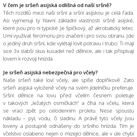
V čem je sršeň asijská odlišná od naší sršně?
Těch rozdílů mezi naší sršní a sršní asijskou je celá řada.
Asi vyjmenuji ty hlavní základní vlastnosti sršně asijské,
které jsou pro ni typické. Je špičkový, až akrobatický letec.
Umí využívat feromonu pro značení i pro svou obranu. Jde
o jediný druh sršní, kde vylétají lovit potravu i trubci. Ti mají
sice 3x slabší skus kusadel než dělnice, ale i tak přispívají
lovem k rozvoji hnízda.
Je sršeň asijská nebezpečná pro včely?
Naše sršeň také loví včely, ale spíše doplňkově. Zato
sršeň asijská vyloženě včely na svém jídelníčku preferuje.
Sršní dělnice na lovu před včelím česnem poletuje
v takových „ležatých osmičkách“ a číhá na včelu, která
se vrací zpět po celodenním proletu. Nese spoustu
nákladu – pyl, vodu, či sladinu. A právě tyto včely jsou
loveny a postupně odnášeny do sršního hnízda. Tím je
včelstvo oslabeno nejen o mizející dělnice, ale v úle chybí