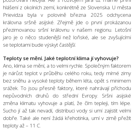
hlášení z okolních zemí, konkrétně ze Slovenska. U města
Prievidza byla v polovině března 2025 odchycena
královna sršně asijské. Zřejmě jde o první prokázanou
přezimovanou sršní královnu v našem regionu. Letošní
jaro je o něco studenější než loňské, ale se zvyšujícími
se teplotami bude výskyt častější.
Teploty se mění. Jaké teplotní klima jí vyhovuje?
Ano, klima se mění, a to velmi rychle. Společným faktorem
je nárůst teplot v průběhu celého roku, tedy mírné zimy
bez sněhu a vysoké teploty během léta, opět s minimem
srážek. To jsou přesně faktory, které nahrávají příchodu
nepůvodních druhů do střední Evropy. Sršni asijské
změna klimatu vyhovuje a platí, že čím tepleji, tím lépe.
Sucho jí až tak nevadí, distribuci vody si umí zajistit velmi
dobře. Také ale není žádá křehotinka, umí v zimě přežít
teploty až – 11 C.