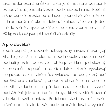
také nedonesená snůška. Takto je úl neustále postupně
oslabován, až jeho síla klesne pod kritickou hranici. Poté už
sršně asijské přestanou odnášet jednotlivé včelí dělnice
a hromadným útokem dokončí kolaps včelstva. Jedno
hnízdo sršně asijské dokáže za sezonu zkonzumovat až
90 kg včel, což jsou přibližně čtyři celé úly.
A pro člověka?
Sršeň asijská je obecně nebezpečný invazivní tvor. Její
žihadlo je 5–7 mm dlouhé a bodá opakovaně. Samotné
bodnutí je velmi bolestivé a oběti je vstříknut jed složený
z proteinů, peptidů a dalších látek, které vyvolávají
alergickou reakci. Také může vylučovat aerosol, který buď
používá pro značkování, anebo v obraně. Tento aerosol
se šíří vzduchem a při kontaktu se sliznicí vyvolá
podráždění. Jde o teritoriální hmyz, který si střeží území
v blízkosti svého hnízda. Podobnou vlastnost má i naše
sršeň obecná, ale ta vás bude pronásledovat a vyhánět