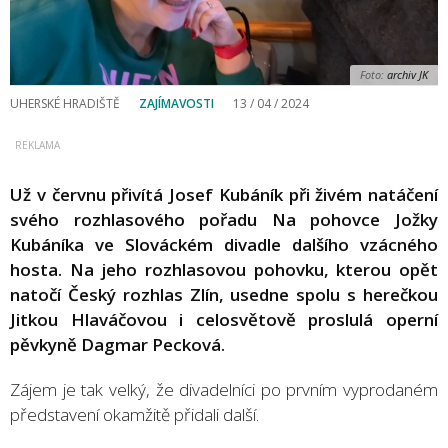
Foto:
archiv JK
UHERSKÉ HRADIŠTĚ
ZAJÍMAVOSTI
13 / 04 / 2024
Už v červnu přivítá Josef Kubáník při živém natáčení
svého rozhlasového pořadu Na pohovce Jožky
Kubáníka ve Slováckém divadle dalšího vzácného
hosta. Na jeho rozhlasovou pohovku, kterou opět
natočí Český rozhlas Zlín, usedne spolu s herečkou
Jitkou Hlaváčovou i celosvětově proslulá operní
pěvkyně Dagmar Pecková.
Zájem je tak velký, že divadelníci po prvním vyprodaném
představení okamžitě přidali další.