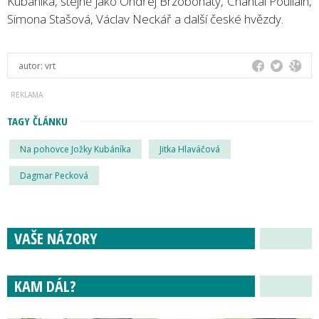
Kubáníka, stejně jako Ondřej Brzobohatý, Chantal Poullain,
Simona Stašová, Václav Neckář a další české hvězdy.
autor:
vrt
TAGY ČLÁNKU
Na pohovce Jožky Kubáníka
Jitka Hlaváčová
Dagmar Pecková
VAŠE NÁZORY
KAM DÁL?