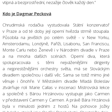
vtipná a bezprostřední, nezažije člověk každý den.”
Kdo je Dagmar Pecková
Chrudimská rodačka vystudovala Státní konzervatoř
v Praze a od té doby její operní hvězda strmě stoupala.
Působila na jevištích po celém světě - v New Yorku,
Amsterodamu, Londýně, Paříži, Lisabonu, San Franciscu,
Monte Carlu nebo Ženevě i v Národním divadle v Praze
a na mnoha dalších scénách. Operní diva, která
spolupracovala s těmi nejváženějšími dirigenty
a nejprestižnějšími orchestry světa, má se Slováckým
divadlem společnou i další věc. Sama se totiž mimo jiné
věnuje i činohře. V Městském divadle Mladá Boleslav
ztvárňuje roli Marie Callas v inscenaci Mistrovská lekce
a společně s Bárou Hrzánovou vystupuje jako Carmen
v představení Carmen y Carmen. A právě Bára Hrzánová
byla v minulosti jedním z hostů Na pohovce Jožky