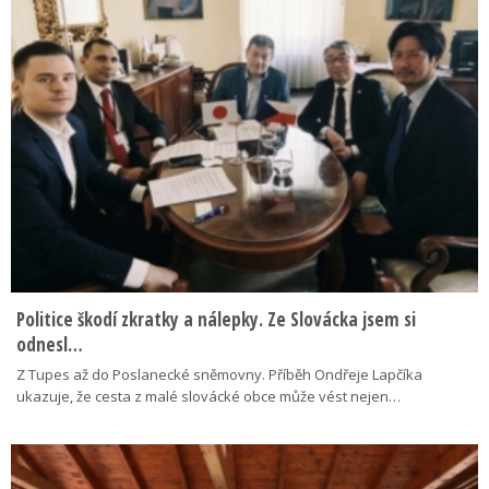
Politice škodí zkratky a nálepky. Ze Slovácka jsem si
odnesl…
Z Tupes až do Poslanecké sněmovny. Příběh Ondřeje Lapčíka
ukazuje, že cesta z malé slovácké obce může vést nejen…