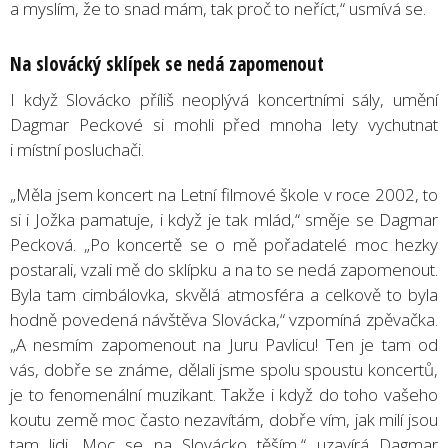
a myslím, že to snad mám, tak proč to neříct,“ usmívá se.
Na slovácký sklípek se nedá zapomenout
I když Slovácko příliš neoplývá koncertními sály, umění
Dagmar Peckové si mohli před mnoha lety vychutnat
i místní posluchači.
„Měla jsem koncert na Letní filmové škole v roce 2002, to
si i Jožka pamatuje, i když je tak mlád,“ směje se Dagmar
Pecková. „Po koncertě se o mě pořadatelé moc hezky
postarali, vzali mě do sklípku a na to se nedá zapomenout.
Byla tam cimbálovka, skvělá atmosféra a celkově to byla
hodně povedená návštěva Slovácka,“ vzpomíná zpěvačka.
„A nesmím zapomenout na Juru Pavlicu! Ten je tam od
vás, dobře se známe, dělali jsme spolu spoustu koncertů,
je to fenomenální muzikant. Takže i když do toho vašeho
koutu země moc často nezavítám, dobře vím, jak milí jsou
tam lidi. Moc se na Slovácko těším,“ uzavírá Dagmar