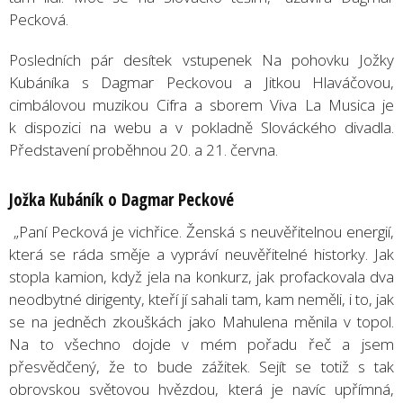
Pecková.
Posledních pár desítek vstupenek Na pohovku Jožky
Kubáníka s Dagmar Peckovou a Jitkou Hlaváčovou,
cimbálovou muzikou Cifra a sborem Viva La Musica je
k dispozici na webu a v pokladně Slováckého divadla.
Představení proběhnou 20. a 21. června.
Jožka Kubáník o Dagmar Peckové
„Paní Pecková je vichřice. Ženská s neuvěřitelnou energií,
která se ráda směje a vypráví neuvěřitelné historky. Jak
stopla kamion, když jela na konkurz, jak profackovala dva
neodbytné dirigenty, kteří jí sahali tam, kam neměli, i to, jak
se na jedněch zkouškách jako Mahulena měnila v topol.
Na to všechno dojde v mém pořadu řeč a jsem
přesvědčený, že to bude zážitek. Sejít se totiž s tak
obrovskou světovou hvězdou, která je navíc upřímná,