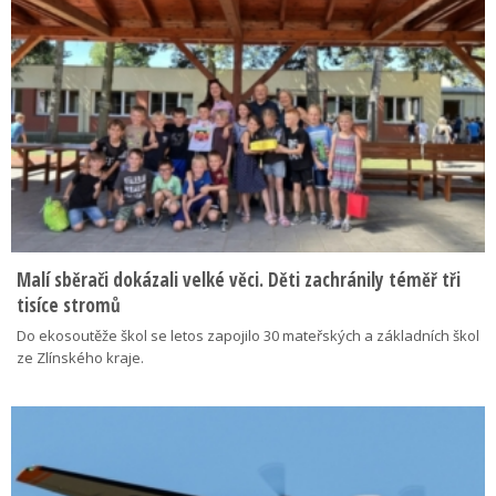
Malí sběrači dokázali velké věci. Děti zachránily téměř tři
tisíce stromů
Do ekosoutěže škol se letos zapojilo 30 mateřských a základních škol
ze Zlínského kraje.