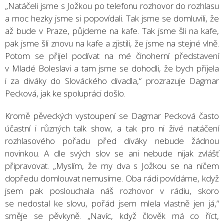
„Natáčeli jsme s Jožkou po telefonu rozhovor do rozhlasu
a moc hezky jsme si popovídali. Tak jsme se domluvili, že
až bude v Praze, půjdeme na kafe. Tak jsme šli na kafe,
pak jsme šli znovu na kafe a zjistili, že jsme na stejné vlně.
Potom se přijel podívat na mé činoherní představení
v Mladé Boleslavi a tam jsme se dohodli, že bych přijela
i za diváky do Slováckého divadla,“ prozrazuje Dagmar
Pecková, jak ke spolupráci došlo.
Kromě pěveckých vystoupení se Dagmar Pecková často
účastní i různých talk show, a tak pro ni živé natáčení
rozhlasového pořadu před diváky nebude žádnou
novinkou. A dle svých slov se ani nebude nijak zvlášť
připravovat. „Myslím, že my dva s Jožkou se na ničem
dopředu domlouvat nemusíme. Oba rádi povídáme, když
jsem pak poslouchala náš rozhovor v rádiu, skoro
se nedostal ke slovu, pořád jsem mlela vlastně jen já,“
směje se pěvkyně. „Navíc, když člověk má co říct,