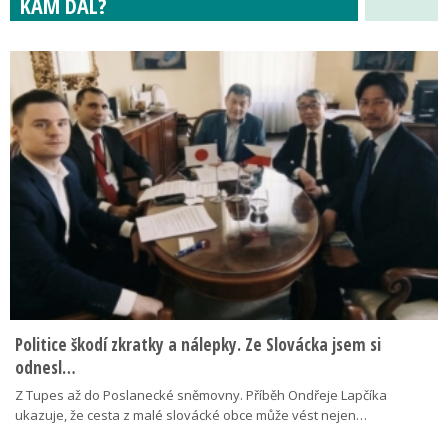
KAM DÁL?
Politice škodí zkratky a nálepky. Ze Slovácka jsem si
odnesl…
Z Tupes až do Poslanecké sněmovny. Příběh Ondřeje Lapčíka
ukazuje, že cesta z malé slovácké obce může vést nejen…