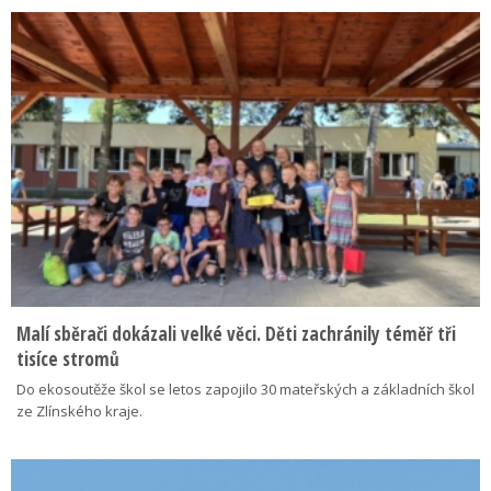
Malí sběrači dokázali velké věci. Děti zachránily téměř tři
tisíce stromů
Do ekosoutěže škol se letos zapojilo 30 mateřských a základních škol
ze Zlínského kraje.