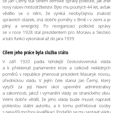
se Jan Černý stal šéfem zemské správy politické, jak zněl
nový název místodržitelství. Bylo mu pouhých 44 let, avšak
vědělo se o něm, že vyniká neobyčejnou znalostí
správních otázek, zná dobře poměry v Brně i v zemi a je
pilný a energický. Po reorganizaci politické správy
se v roce 1928 stal prezidentem pro Moravu a Slezsko
a tuto funkci vykonával až do jara 1939.
Cílem jeho práce byla služba státu
V září 1920 padla tehdejší československá vláda
a k překlenutí parlamentní krize a celkově neklidných
poměrů v republice jmenoval prezident Masaryk novou,
úřednickou vládu. V jejím čele stanul Jan Černý, který
vytyčil za její hlavní úkol upevnění administrativy
a zákonnosti, jakož i vymanění vlády ze stranického vlivu.
Velmi dobře věděl, že jeho vláda bude muset napravit
pokleslou státní autoritu, a k tomu potřeboval osoby
s nejvyšší možnou kvalifikací. Podařilo se mu sestavit vládu