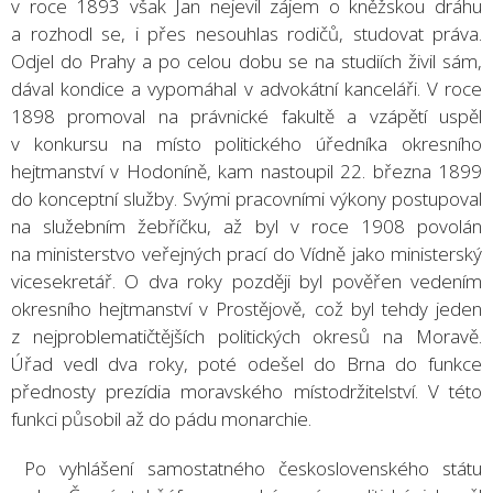
v roce 1893 však Jan nejevil zájem o kněžskou dráhu
a rozhodl se, i přes nesouhlas rodičů, studovat práva.
Odjel do Prahy a po celou dobu se na studiích živil sám,
dával kondice a vypomáhal v advokátní kanceláři. V roce
1898 promoval na právnické fakultě a vzápětí uspěl
v konkursu na místo politického úředníka okresního
hejtmanství v Hodoníně, kam nastoupil 22. března 1899
do konceptní služby. Svými pracovními výkony postupoval
na služebním žebříčku, až byl v roce 1908 povolán
na ministerstvo veřejných prací do Vídně jako ministerský
vicesekretář. O dva roky později byl pověřen vedením
okresního hejtmanství v Prostějově, což byl tehdy jeden
z nejproblematičtějších politických okresů na Moravě.
Úřad vedl dva roky, poté odešel do Brna do funkce
přednosty prezídia moravského místodržitelství. V této
funkci působil až do pádu monarchie.
Po vyhlášení samostatného československého státu