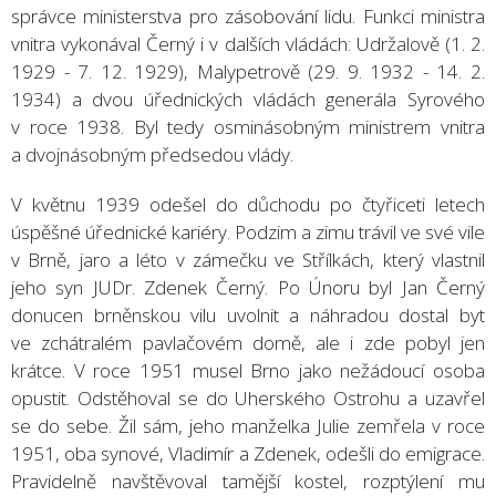
správce ministerstva pro zásobování lidu. Funkci ministra
vnitra vykonával Černý i v dalších vládách: Udržalově (1. 2.
1929 - 7. 12. 1929), Malypetrově (29. 9. 1932 - 14. 2.
1934) a dvou úřednických vládách generála Syrového
v roce 1938. Byl tedy osminásobným ministrem vnitra
a dvojnásobným předsedou vlády.
V květnu 1939 odešel do důchodu po čtyřiceti letech
úspěšné úřednické kariéry. Podzim a zimu trávil ve své vile
v Brně, jaro a léto v zámečku ve Střílkách, který vlastnil
jeho syn JUDr. Zdenek Černý. Po Únoru byl Jan Černý
donucen brněnskou vilu uvolnit a náhradou dostal byt
ve zchátralém pavlačovém domě, ale i zde pobyl jen
krátce. V roce 1951 musel Brno jako nežádoucí osoba
opustit. Odstěhoval se do Uherského Ostrohu a uzavřel
se do sebe. Žil sám, jeho manželka Julie zemřela v roce
1951, oba synové, Vladimír a Zdenek, odešli do emigrace.
Pravidelně navštěvoval tamější kostel, rozptýlení mu