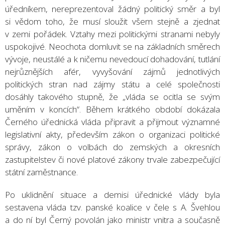
úředníkem, nereprezentoval žádný politický směr a byl
si vědom toho, že musí sloužit všem stejně a zjednat
v zemi pořádek. Vztahy mezi politickými stranami nebyly
uspokojivé. Neochota domluvit se na základních směrech
vývoje, neustálé a k ničemu nevedoucí dohadování, tutlání
nejrůznějších afér, vyvyšování zájmů jednotlivých
politických stran nad zájmy státu a celé společnosti
dosáhly takového stupně, že „vláda se ocitla se svým
uměním v koncích“. Během krátkého období dokázala
Černého úřednická vláda připravit a přijmout významné
legislativní akty, především zákon o organizaci politické
správy, zákon o volbách do zemských a okresních
zastupitelstev či nové platové zákony trvale zabezpečující
státní zaměstnance.
Po uklidnění situace a demisi úřednické vlády byla
sestavena vláda tzv. panské koalice v čele s A. Švehlou
a do ní byl Černý povolán jako ministr vnitra a současně