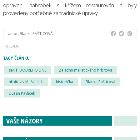
opraven, náhrobek s křížem restaurován a byly
provedeny potřebné zahradnické úpravy.
autor:
Blanka RAŠTICOVÁ
TAGY ČLÁNKU
seriál DOBRÉHO DNE
Za zdmi mařatického hřbitova
hřbitov v Mařaticích
historička
Blanka Rašticová
Dušan Pavlíček
VAŠE NÁZORY