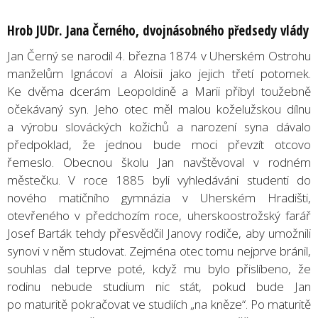
Hrob JUDr. Jana Černého, dvojnásobného předsedy vlády
Jan Černý se narodil 4. března 1874 v Uherském Ostrohu
manželům Ignácovi a Aloisii jako jejich třetí potomek.
Ke dvěma dcerám Leopoldině a Marii přibyl toužebně
očekávaný syn. Jeho otec měl malou koželužskou dílnu
a výrobu slováckých kožichů a narození syna dávalo
předpoklad, že jednou bude moci převzít otcovo
řemeslo. Obecnou školu Jan navštěvoval v rodném
městečku. V roce 1885 byli vyhledáváni studenti do
nového matičního gymnázia v Uherském Hradišti,
otevřeného v předchozím roce, uherskoostrožský farář
Josef Barták tehdy přesvědčil Janovy rodiče, aby umožnili
synovi v něm studovat. Zejména otec tomu nejprve bránil,
souhlas dal teprve poté, když mu bylo přislíbeno, že
rodinu nebude studium nic stát, pokud bude Jan
po maturitě pokračovat ve studiích „na kněze“. Po maturitě