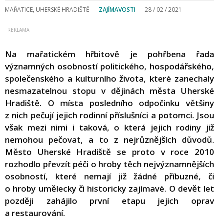
MAŘATICE, UHERSKÉ HRADIŠTĚ
ZAJÍMAVOSTI
28 / 02 / 2021
Na mařatickém hřbitově je pohřbena řada
významných osobností politického, hospodářského,
společenského a kulturního života, které zanechaly
nesmazatelnou stopu v dějinách města Uherské
Hradiště. O místa posledního odpočinku většiny
z nich pečují jejich rodinní příslušníci a potomci. Jsou
však mezi nimi i taková, o která jejich rodiny již
nemohou pečovat, a to z nejrůznějších důvodů.
Město Uherské Hradiště se proto v roce 2010
rozhodlo převzít péči o hroby těch nejvýznamnějších
osobností, které nemají již žádné příbuzné, či
o hroby umělecky či historicky zajímavé. O devět let
později zahájilo první etapu jejich oprav
a restaurování.