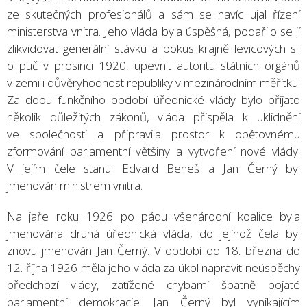
ze skutečných profesionálů a sám se navíc ujal řízení
ministerstva vnitra. Jeho vláda byla úspěšná, podařilo se jí
zlikvidovat generální stávku a pokus krajně levicových sil
o puč v prosinci 1920, upevnit autoritu státních orgánů
v zemi i důvěryhodnost republiky v mezinárodním měřítku.
Za dobu funkčního období úřednické vlády bylo přijato
několik důležitých zákonů, vláda přispěla k uklidnění
ve společnosti a připravila prostor k opětovnému
zformování parlamentní většiny a vytvoření nové vlády.
V jejím čele stanul Edvard Beneš a Jan Černý byl
jmenován ministrem vnitra.
Na jaře roku 1926 po pádu všenárodní koalice byla
jmenována druhá úřednická vláda, do jejíhož čela byl
znovu jmenován Jan Černý. V období od 18. března do
12. října 1926 měla jeho vláda za úkol napravit neúspěchy
předchozí vlády, zatížené chybami špatně pojaté
parlamentní demokracie. Jan Černý byl vynikajícím