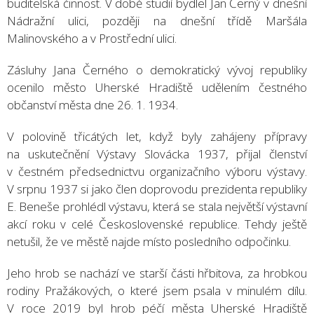
buditelská činnost. V době studií bydlel Jan Černý v dnešní
Nádražní ulici, později na dnešní třídě Maršála
Malinovského a v Prostřední ulici.
Zásluhy Jana Černého o demokratický vývoj republiky
ocenilo město Uherské Hradiště udělením čestného
občanství města dne 26. 1. 1934.
V polovině třicátých let, když byly zahájeny přípravy
na uskutečnění Výstavy Slovácka 1937, přijal členství
v čestném předsednictvu organizačního výboru výstavy.
V srpnu 1937 si jako člen doprovodu prezidenta republiky
E. Beneše prohlédl výstavu, která se stala největší výstavní
akcí roku v celé Československé republice. Tehdy ještě
netušil, že ve městě najde místo posledního odpočinku.
Jeho hrob se nachází ve starší části hřbitova, za hrobkou
rodiny Pražákových, o které jsem psala v minulém dílu.
V roce 2019 byl hrob péčí města Uherské Hradiště