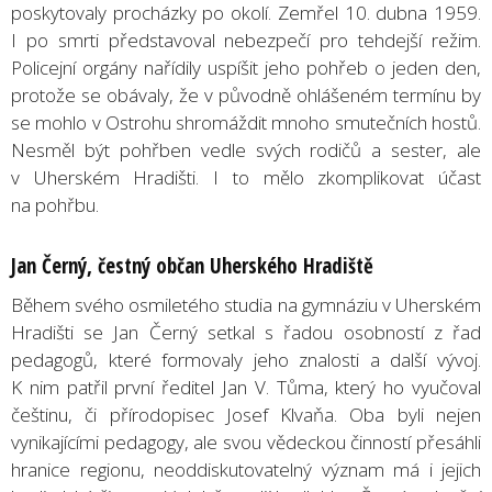
poskytovaly procházky po okolí. Zemřel 10. dubna 1959.
I po smrti představoval nebezpečí pro tehdejší režim.
Policejní orgány nařídily uspíšit jeho pohřeb o jeden den,
protože se obávaly, že v původně ohlášeném termínu by
se mohlo v Ostrohu shromáždit mnoho smutečních hostů.
Nesměl být pohřben vedle svých rodičů a sester, ale
v Uherském Hradišti. I to mělo zkomplikovat účast
na pohřbu.
Jan Černý, čestný občan Uherského Hradiště
Během svého osmiletého studia na gymnáziu v Uherském
Hradišti se Jan Černý setkal s řadou osobností z řad
pedagogů, které formovaly jeho znalosti a další vývoj.
K nim patřil první ředitel Jan V. Tůma, který ho vyučoval
češtinu, či přírodopisec Josef Klvaňa. Oba byli nejen
vynikajícími pedagogy, ale svou vědeckou činností přesáhli
hranice regionu, neoddiskutovatelný význam má i jejich