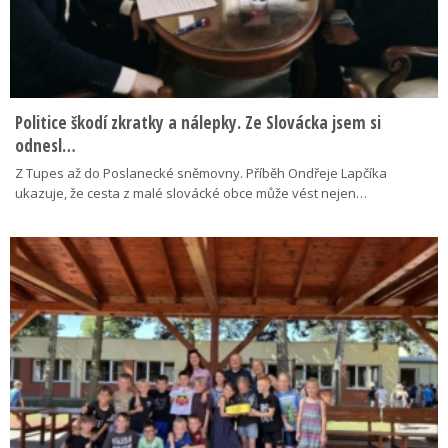
Politice škodí zkratky a nálepky. Ze Slovácka jsem si
odnesl…
Z Tupes až do Poslanecké sněmovny. Příběh Ondřeje Lapčíka
ukazuje, že cesta z malé slovácké obce může vést nejen…