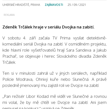
UHERSKÉ HRADIŠTĚ, PRAHA
ZAJÍMAVOSTI
25 / 09 / 2021
Zdeněk Trčálek hraje v seriálu Dvojka na zabití.
V sobotu 4. září začala TV Prima vysílat detektivně-
komediální seriál Dvojka na zabití. V osmidílném projektu,
kde hlavní role vyšetřovatelů hrají Sara Sandeva a Jakub
Prachař, se objevuje i herec Slováckého divadla Zdeněk
Trčálek.
Ten si v minulosti zahrál už v jiných seriálech, například
Policie Modrava, Ohnivý kuře nebo Slunečná. A právě
posledně jmenovaný mu zajistil roli ve Dvojce na zabití.
„Pan režisér Libor Kodad mě viděl ve Slunečné a rovnou
mi volal, že by mě chtěl ve Dvojce na zabití. Ani jsem
nemusel na konkurz,“ usmívá se Zdeněk.