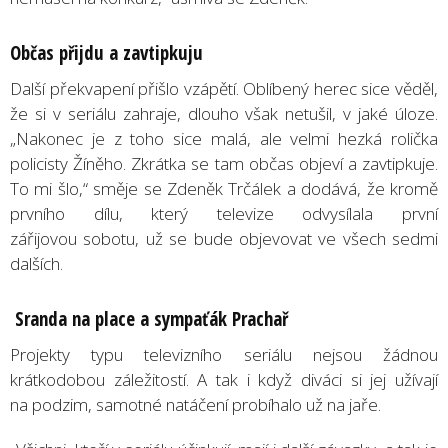
Obč
as p
řijdu a zavtipkuju
Další překvapení přišlo vzápětí. Oblíbený herec sice věděl,
že si v seriálu zahraje, dlouho však netušil, v jaké úloze.
„Nakonec je z toho sice malá, ale velmi hezká rolička
policisty Žíněho. Zkrátka se tam občas objeví a zavtipkuje.
To mi šlo,“ směje se Zdeněk Trčálek a dodává, že kromě
prvního dílu, který televize odvysílala první
zářijovou sobotu, už se bude objevovat ve všech sedmi
dalších.
Sranda na place a sympaťák Prachař
Projekty typu televizního seriálu nejsou žádnou
krátkodobou záležitostí. A tak i když diváci si jej užívají
na podzim, samotné natáčení probíhalo už na jaře.