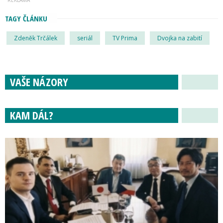
TAGY ČLÁNKU
Zdeněk Trčálek
seriál
TV Prima
Dvojka na zabití
VAŠE NÁZORY
KAM DÁL?