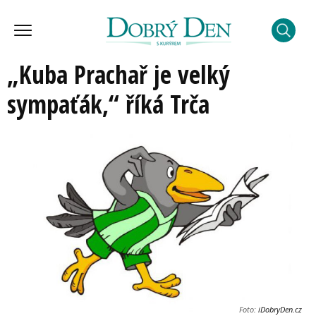
„Kuba Prachař je velký
sympaťák,“ říká Trča
Foto:
iDobryDen.cz