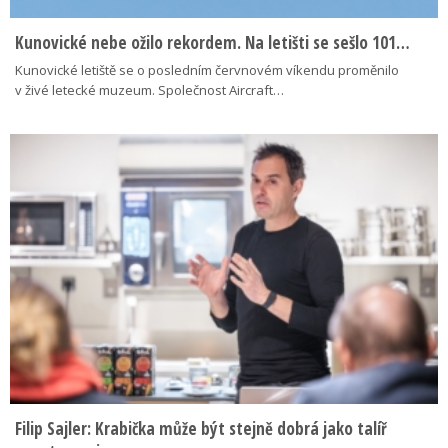
Kunovické nebe ožilo rekordem. Na letišti se sešlo 101…
Kunovické letiště se o posledním červnovém víkendu proměnilo
v živé letecké muzeum. Společnost Aircraft…
Filip Sajler: Krabička může být stejně dobrá jako talíř