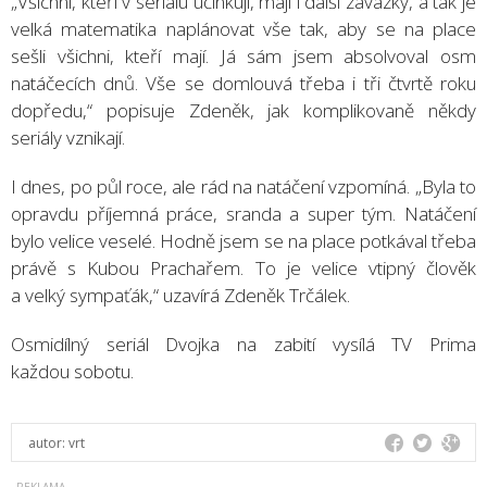
„Všichni, kteří v seriálu účinkují, mají i další závazky, a tak je
velká matematika naplánovat vše tak, aby se na place
sešli všichni, kteří mají. Já sám jsem absolvoval osm
natáčecích dnů. Vše se domlouvá třeba i tři čtvrtě roku
dopředu,“ popisuje Zdeněk, jak komplikovaně někdy
seriály vznikají.
I dnes, po půl roce, ale rád na natáčení vzpomíná. „Byla to
opravdu příjemná práce, sranda a super tým. Natáčení
bylo velice veselé. Hodně jsem se na place potkával třeba
právě s Kubou Prachařem. To je velice vtipný člověk
a velký sympaťák,“ uzavírá Zdeněk Trčálek.
Osmidílný seriál Dvojka na zabití vysílá TV Prima
každou sobotu.
autor:
vrt