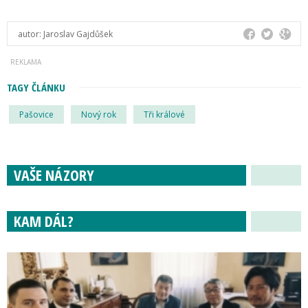
autor:
Jaroslav Gajdůšek
TAGY ČLÁNKU
Pašovice
Nový rok
Tři králové
VAŠE NÁZORY
KAM DÁL?