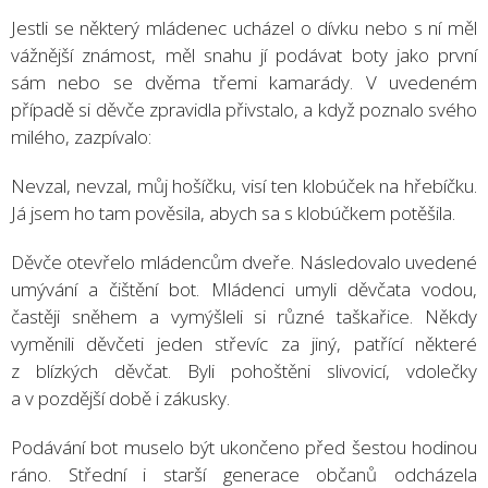
Jestli se některý mládenec ucházel o dívku nebo s ní měl
vážnější známost, měl snahu jí podávat boty jako první
sám nebo se dvěma třemi kamarády. V uvedeném
případě si děvče zpravidla přivstalo, a když poznalo svého
milého, zazpívalo:
Nevzal, nevzal, můj hošíčku, visí ten klobúček na hřebíčku.
Já jsem ho tam pověsila, abych sa s klobúčkem potěšila.
Děvče otevřelo mládencům dveře. Následovalo uvedené
umývání a čištění bot. Mládenci umyli děvčata vodou,
častěji sněhem a vymýšleli si různé taškařice. Někdy
vyměnili děvčeti jeden střevíc za jiný, patřící některé
z blízkých děvčat. Byli pohoštěni slivovicí, vdolečky
a v pozdější době i zákusky.
Podávání bot muselo být ukončeno před šestou hodinou
ráno. Střední i starší generace občanů odcházela