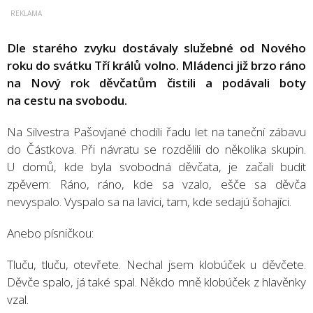
Dle starého zvyku dostávaly služebné od Nového
roku do svátku Tří králů volno. Mládenci již brzo ráno
na Nový rok děvčatům čistili a podávali boty
na cestu na svobodu.
Na Silvestra Pašovjané chodili řadu let na taneční zábavu
do Částkova. Při návratu se rozdělili do několika skupin.
U domů, kde byla svobodná děvčata, je začali budit
zpěvem: Ráno, ráno, kde sa vzalo, ešče sa děvča
nevyspalo. Vyspalo sa na lavici, tam, kde sedajú šohajíci.
Anebo písničkou:
Tluču, tluču, otevřete. Nechal jsem klobúček u děvčete.
Děvče spalo, já také spal. Někdo mně klobúček z hlavěnky
vzal.