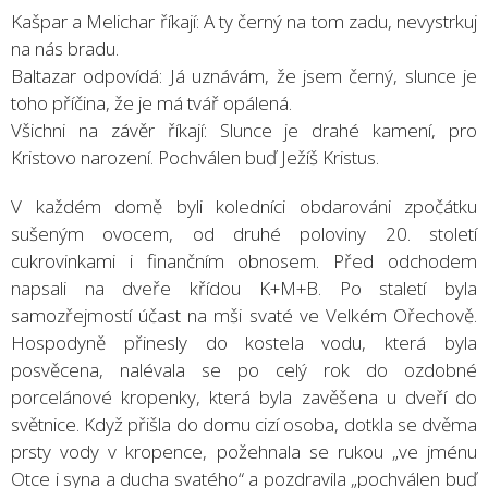
Kašpar a Melichar říkají: A ty černý na tom zadu, nevystrkuj
na nás bradu.
Baltazar odpovídá: Já uznávám, že jsem černý, slunce je
toho příčina, že je má tvář opálená.
Všichni na závěr říkají: Slunce je drahé kamení, pro
Kristovo narození. Pochválen buď Ježíš Kristus.
V každém domě byli koledníci obdarováni zpočátku
sušeným ovocem, od druhé poloviny 20. století
cukrovinkami i finančním obnosem. Před odchodem
napsali na dveře křídou K+M+B. Po staletí byla
samozřejmostí účast na mši svaté ve Velkém Ořechově.
Hospodyně přinesly do kostela vodu, která byla
posvěcena, nalévala se po celý rok do ozdobné
porcelánové kropenky, která byla zavěšena u dveří do
světnice. Když přišla do domu cizí osoba, dotkla se dvěma
prsty vody v kropence, požehnala se rukou „ve jménu
Otce i syna a ducha svatého“ a pozdravila „pochválen buď