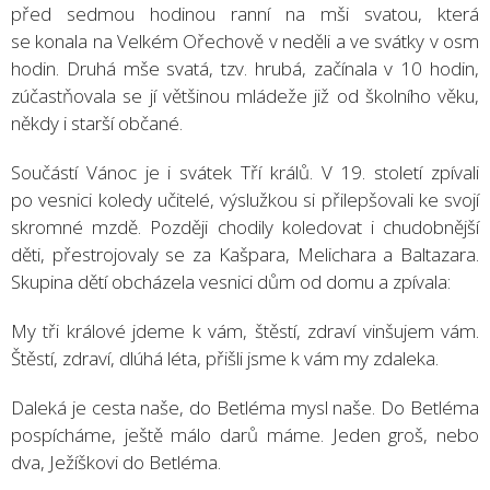
před sedmou hodinou ranní na mši svatou, která
se konala na Velkém Ořechově v neděli a ve svátky v osm
hodin. Druhá mše svatá, tzv. hrubá, začínala v 10 hodin,
zúčastňovala se jí většinou mládeže již od školního věku,
někdy i starší občané.
Součástí Vánoc je i svátek Tří králů. V 19. století zpívali
po vesnici koledy učitelé, výslužkou si přilepšovali ke svojí
skromné mzdě. Později chodily koledovat i chudobnější
děti, přestrojovaly se za Kašpara, Melichara a Baltazara.
Skupina dětí obcházela vesnici dům od domu a zpívala:
My tři králové jdeme k vám, štěstí, zdraví vinšujem vám.
Štěstí, zdraví, dlúhá léta, přišli jsme k vám my zdaleka.
Daleká je cesta naše, do Betléma mysl naše. Do Betléma
pospícháme, ještě málo darů máme. Jeden groš, nebo
dva, Ježíškovi do Betléma.