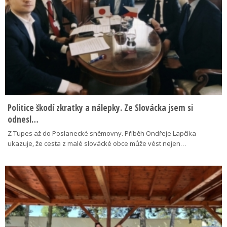
Politice škodí zkratky a nálepky. Ze Slovácka jsem si
odnesl…
Z Tupes až do Poslanecké sněmovny. Příběh Ondřeje Lapčíka
ukazuje, že cesta z malé slovácké obce může vést nejen…