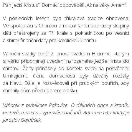
Pan Ježíš Kristus“. Domácí odpověděli „Až na věky. Amen“.
V posledních letech byla tříkrálová tradice obnovena.
Ve spolupráci s Charitou a místní farou obcházejí skupiny
dětí přestrojeny za Tři krále s pokladničkou po vesnici
a sbírají finanční dary pro katolickou Charitu.
Vánoční svátky končí 2. února svátkem Hromnic, kterým
si věřící připomínají uvedení narozeného Ježíše Krista do
chrámu. Ženy přinášely do kostela svíce na posvěcení.
Umírajícímu členu domácnosti byly dávány rozžaty
za hlavu. Dále je rozsvěcovali při prudkých bouřích, aby
chránily dům před úderem blesku.
Výňatek z publikace Pašovice. O dějinách obce z kronik,
archivů, muzeí a z vyprávění občanů. Autorem této knihy je
Jaroslav Gajdůšek.