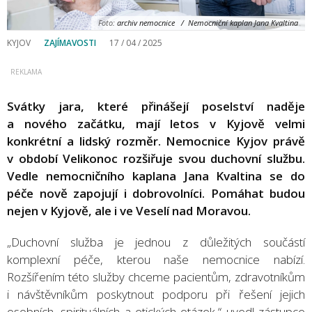
Foto:
archiv nemocnice / Nemocniční kaplan Jana Kvaltina
KYJOV
ZAJÍMAVOSTI
17 / 04 / 2025
Svátky jara, které přinášejí poselství naděje
a nového začátku, mají letos v Kyjově velmi
konkrétní a lidský rozměr. Nemocnice Kyjov právě
v období Velikonoc rozšiřuje svou duchovní službu.
Vedle nemocničního kaplana Jana Kvaltina se do
péče nově zapojují i dobrovolníci. Pomáhat budou
nejen v Kyjově, ale i ve Veselí nad Moravou.
„Duchovní služba je jednou z důležitých součástí
komplexní péče, kterou naše nemocnice nabízí.
Rozšířením této služby chceme pacientům, zdravotníkům
i návštěvníkům poskytnout podporu při řešení jejich
osobních, spirituálních a etických otázek,“ uvedl zástupce