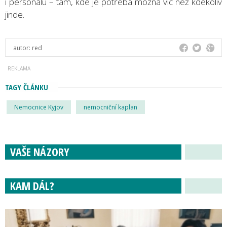
i personálu – tam, kde je potřeba možná víc než kdekoliv
jinde.
autor:
red
TAGY ČLÁNKU
Nemocnice Kyjov
nemocniční kaplan
VAŠE NÁZORY
KAM DÁL?