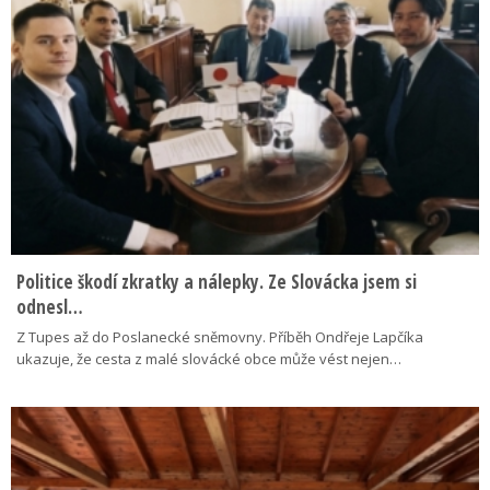
Politice škodí zkratky a nálepky. Ze Slovácka jsem si
odnesl…
Z Tupes až do Poslanecké sněmovny. Příběh Ondřeje Lapčíka
ukazuje, že cesta z malé slovácké obce může vést nejen…