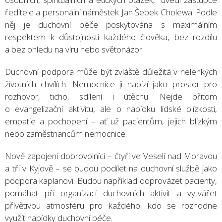
ředitele a personální náměstek Jan Šebek Cholewa. Podle
něj je duchovní péče poskytována s maximálním
respektem k důstojnosti každého člověka, bez rozdílu
a bez ohledu na víru nebo světonázor.
Duchovní podpora může být zvláště důležitá v nelehkých
životních chvílích. Nemocnice ji nabízí jako prostor pro
rozhovor, ticho, sdílení i útěchu. Nejde přitom
o evangelizační aktivitu, ale o nabídku lidské blízkosti,
empatie a pochopení – ať už pacientům, jejich blízkým
nebo zaměstnancům nemocnice.
Nově zapojení dobrovolníci – čtyři ve Veselí nad Moravou
a tři v Kyjově – se budou podílet na duchovní službě jako
podpora kaplanovi. Budou například doprovázet pacienty,
pomáhat při organizaci duchovních aktivit a vytvářet
přívětivou atmosféru pro každého, kdo se rozhodne
využít nabídky duchovní péče.