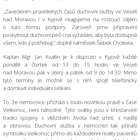
„Zavedením pravidelných časů duchovní služby ve Veselí
nad Moravou i v Kyjově reagujeme na rostoucí zájem
o tuto formu podpory. Zároveň jsme připraveni
poskytnout duchovní péči i na vyžádání, aby byla dostupná
všem, kdo ji potřebují,“ doplnil náměstek Šebek Cholewa.
Kaplan Mgr. Jan Kvaltin je k dispozici v Kyjově každé
pondělí a čtvrtek od 13 do 15 hodin, ve Veselí
nad Moravou pak v úterý a pátek od 9 do 14:30. Mimo
tyto termíny je možné se s ním spojit telefonicky
a domluvit individuální setkání.
To, že nemocnice přichází s touto novinkou právě v čase
Velikonoc, není náhodné. Tyto svátky jsou v křesťanské
tradici spojeny s vítězstvím života nad smrtí, s nadějí
a obnovou. Duchovní služba v nemocnici tak přináší
symboliku Velikonoc přímo do každodenní reality pacientů