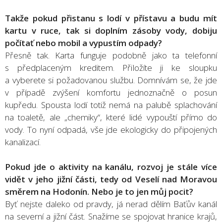
Takže pokud přistanu s lodí v přístavu a budu mít
kartu v ruce, tak si doplním zásoby vody, dobiju
počítať nebo mobil a vypustím odpady?
Přesně tak. Karta funguje podobně jako ta telefonní
s předplaceným kreditem. Přiložíte ji ke sloupku
a vyberete si požadovanou službu. Domnívám se, že jde
v případě zvýšení komfortu jednoznačně o posun
kupředu. Spousta lodí totiž nemá na palubě splachování
na toaletě, ale „chemiky“, které lidé vypouští přímo do
vody. To nyní odpadá, vše jde ekologicky do připojených
kanalizací.
Pokud jde o aktivity na kanálu, rozvoj je stále více
vidět v jeho jižní části, tedy od Veselí nad Moravou
směrem na Hodonín. Nebo je to jen můj pocit?
Byť nejste daleko od pravdy, já nerad dělím Baťův kanál
na severní a jižní část. Snažíme se spojovat hranice krajů,