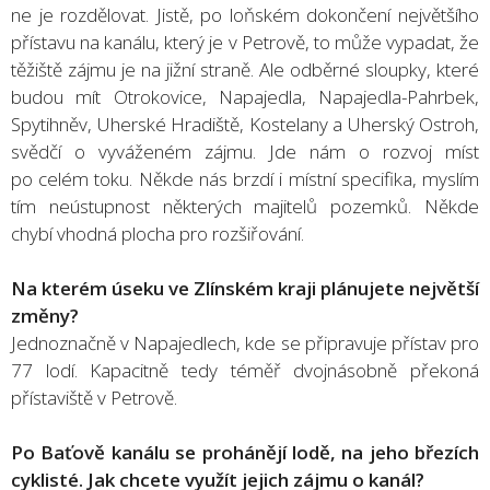
ne je rozdělovat. Jistě, po loňském dokončení největšího
přístavu na kanálu, který je v Petrově, to může vypadat, že
těžiště zájmu je na jižní straně. Ale odběrné sloupky, které
budou mít Otrokovice, Napajedla, Napajedla-Pahrbek,
Spytihněv, Uherské Hradiště, Kostelany a Uherský Ostroh,
svědčí o vyváženém zájmu. Jde nám o rozvoj míst
po celém toku. Někde nás brzdí i místní specifika, myslím
tím neústupnost některých majitelů pozemků. Někde
chybí vhodná plocha pro rozšiřování.
Na kterém úseku ve Zlínském kraji plánujete největší
změny?
Jednoznačně v Napajedlech, kde se připravuje přístav pro
77 lodí. Kapacitně tedy téměř dvojnásobně překoná
přístaviště v Petrově.
Po Baťově kanálu se prohánějí lodě, na jeho březích
cyklisté. Jak chcete využít jejich zájmu o kanál?