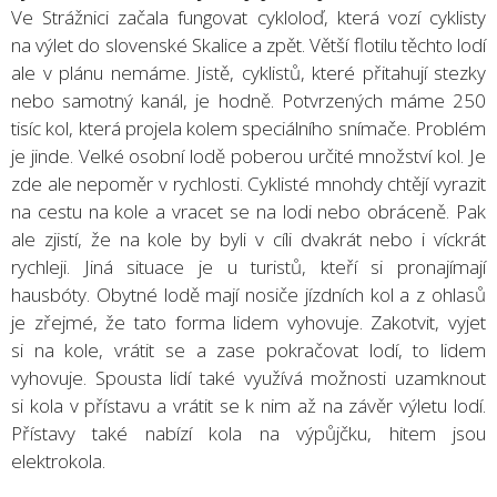
Ve Strážnici začala fungovat cykloloď, která vozí cyklisty
na výlet do slovenské Skalice a zpět. Větší flotilu těchto lodí
ale v plánu nemáme. Jistě, cyklistů, které přitahují stezky
nebo samotný kanál, je hodně. Potvrzených máme 250
tisíc kol, která projela kolem speciálního snímače. Problém
je jinde. Velké osobní lodě poberou určité množství kol. Je
zde ale nepoměr v rychlosti. Cyklisté mnohdy chtějí vyrazit
na cestu na kole a vracet se na lodi nebo obráceně. Pak
ale zjistí, že na kole by byli v cíli dvakrát nebo i víckrát
rychleji. Jiná situace je u turistů, kteří si pronajímají
hausbóty. Obytné lodě mají nosiče jízdních kol a z ohlasů
je zřejmé, že tato forma lidem vyhovuje. Zakotvit, vyjet
si na kole, vrátit se a zase pokračovat lodí, to lidem
vyhovuje. Spousta lidí také využívá možnosti uzamknout
si kola v přístavu a vrátit se k nim až na závěr výletu lodí.
Přístavy také nabízí kola na výpůjčku, hitem jsou
elektrokola.