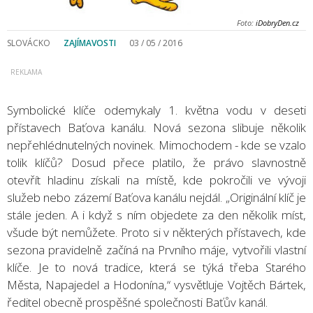
Foto:
iDobryDen.cz
SLOVÁCKO
ZAJÍMAVOSTI
03 / 05 / 2016
Symbolické klíče odemykaly 1. května vodu v deseti
přístavech Baťova kanálu. Nová sezona slibuje několik
nepřehlédnutelných novinek. Mimochodem - kde se vzalo
tolik klíčů? Dosud přece platilo, že právo slavnostně
otevřít hladinu získali na místě, kde pokročili ve vývoji
služeb nebo zázemí Baťova kanálu nejdál. „Originální klíč je
stále jeden. A i když s ním objedete za den několik míst,
všude být nemůžete. Proto si v některých přístavech, kde
sezona pravidelně začíná na Prvního máje, vytvořili vlastní
klíče. Je to nová tradice, která se týká třeba Starého
Města, Napajedel a Hodonína,“ vysvětluje Vojtěch Bártek,
ředitel obecně prospěšné společnosti Baťův kanál.