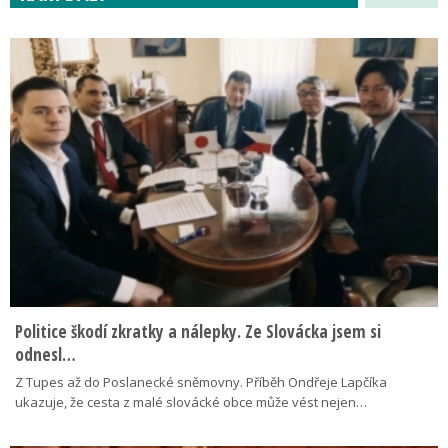
Politice škodí zkratky a nálepky. Ze Slovácka jsem si
odnesl…
Z Tupes až do Poslanecké sněmovny. Příběh Ondřeje Lapčíka
ukazuje, že cesta z malé slovácké obce může vést nejen…