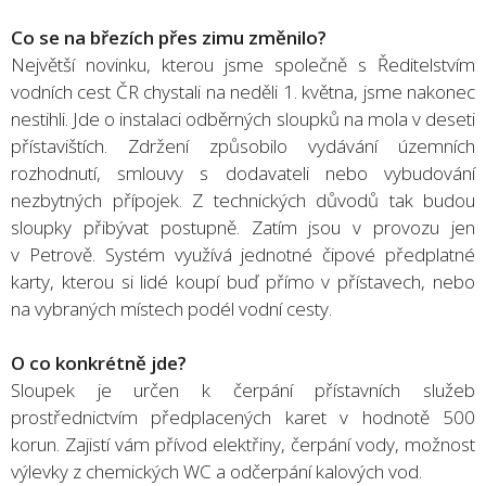
Co se na březích přes zimu změnilo?
Největší novinku, kterou jsme společně s Ředitelstvím
vodních cest ČR chystali na neděli 1. května, jsme nakonec
nestihli. Jde o instalaci odběrných sloupků na mola v deseti
přístavištích. Zdržení způsobilo vydávání územních
rozhodnutí, smlouvy s dodavateli nebo vybudování
nezbytných přípojek. Z technických důvodů tak budou
sloupky přibývat postupně. Zatím jsou v provozu jen
v Petrově. Systém využívá jednotné čipové předplatné
karty, kterou si lidé koupí buď přímo v přístavech, nebo
na vybraných místech podél vodní cesty.
O co konkrétně jde?
Sloupek je určen k čerpání přístavních služeb
prostřednictvím předplacených karet v hodnotě 500
korun. Zajistí vám přívod elektřiny, čerpání vody, možnost
výlevky z chemických WC a odčerpání kalových vod.