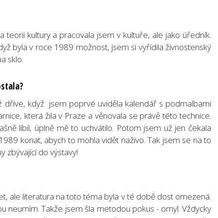
teorii kultury a pracovala jsem v kultuře, ale jako úředník.
yž byla v roce 1989 možnost, jsem si vyřídila živnostenský
a sklo.
ostala?
ž dříve, když jsem poprvé uviděla kalendář s podmalbami
nice, která žila v Praze a věnovala se právě této technice.
šně líbil, úplně mě to uchvátilo. Potom jsem už jen čekala
 1989 konat, abych to mohla vidět naživo. Tak jsem se na to
y zbývající do výstavy!
t, ale literatura na toto téma byla v té době dost omezená.
erou neumím. Takže jsem šla metodou pokus - omyl. Vždycky