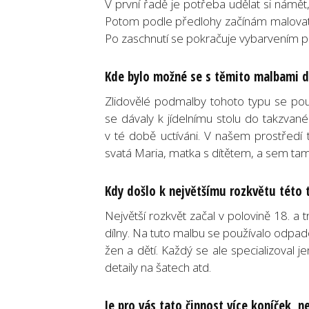
V první řadě je potřeba udělat si námět, 
Potom podle předlohy začínám malovat v
Po zaschnutí se pokračuje vybarvením pl
Kde bylo možné se s těmito malbami d
Zlidovělé podmalby tohoto typu se použ
se dávaly k jídelnímu stolu do takzvané
v té době uctíváni. V našem prostředí 
svatá Maria, matka s dítětem, a sem tam s
Kdy došlo k největšímu rozkvětu této 
Největší rozkvět začal v polovině 18. a tr
dílny. Na tuto malbu se používalo odpado
žen a dětí. Každý se ale specializoval j
detaily na šatech atd.
Je pro vás tato činnost více koníček, n