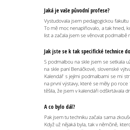
Jaká je vaše původní profese?
Vystudovala jsem pedagogickou fakultu a 
To mě moc nenaplňovalo, a tak hned, kd
list a začala jsem se věnovat podmalbě n
Jak jste se k tak specifické technice d
S podmalbou na skle jsem se setkala u
na skle paní Benáčkové, slovenské výtvar
Kalendář s jejími podmalbami se mi stra
na první výstavy, které se měly po roce
těšila, že jsem v kalendáři odškrtávala dn
A co bylo dál?
Pak jsem tu techniku začala sama zkouše
Když už nějaká byla, tak v němčině, kt