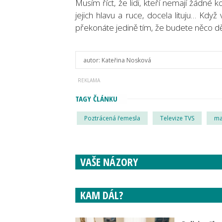
Musím říct, že lidi, kteří nemají žádné 
jejich hlavu a ruce, docela lituju… Kdy
překonáte jedině tím, že budete něco děla
autor:
Kateřina Nosková
TAGY ČLÁNKU
Poztrácená řemesla
Televize TVS
ma
VAŠE NÁZORY
KAM DÁL?