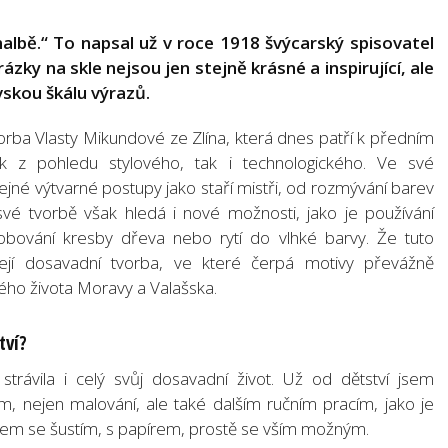
malbě.“ To napsal už v roce 1918 švýcarský spisovatel
ázky na skle nejsou jen stejně krásné a inspirující, ale
vskou škálu výrazů.
orba Vlasty Mikundové ze Zlína, která dnes patří k předním
 z pohledu stylového, tak i technologického. Ve své
ejné výtvarné postupy jako staří mistři, od rozmývání barev
vé tvorbě však hledá i nové možnosti, jako je používání
dobování kresby dřeva nebo rytí do vlhké barvy. Že tuto
její dosavadní tvorba, ve které čerpá motivy převážně
vého života Moravy a Valašska.
tví?
trávila i celý svůj dosavadní život. Už od dětství jsem
, nejen malování, ale také dalším ručním pracím, jako je
a jsem se šustím, s papírem, prostě se vším možným.