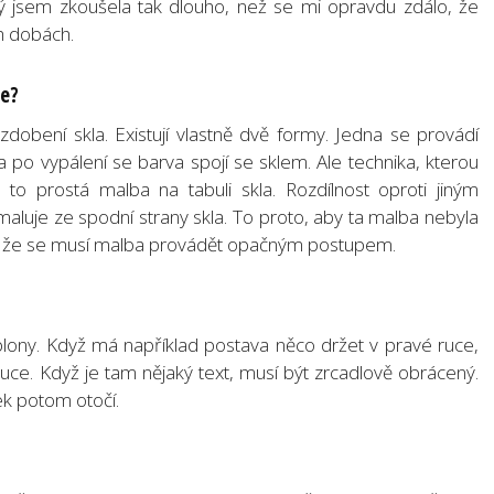
rý jsem zkoušela tak dlouho, než se mi opravdu zdálo, že
ch dobách.
le?
zdobení skla. Existují vlastně dvě formy. Jedna se provádí
 a po vypálení se barva spojí se sklem. Ale technika, kterou
to prostá malba na tabuli skla. Rozdílnost oproti jiným
aluje ze spodní strany skla. To proto, aby ta malba nebyla
m, že se musí malba provádět opačným postupem.
blony. Když má například postava něco držet v pravé ruce,
uce. Když je tam nějaký text, musí být zrcadlově obrácený.
ek potom otočí.