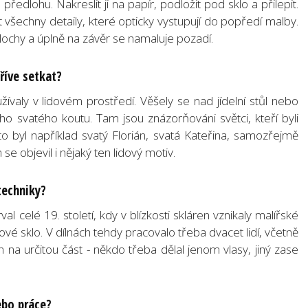
předlohu. Nakreslit ji na papír, podložit pod sklo a přilepit.
šechny detaily, které opticky vystupují do popředí malby.
ochy a úplně na závěr se namaluje pozadí.
říve setkat?
ívaly v lidovém prostředí. Věšely se nad jídelní stůl nebo
ho svatého koutu. Tam jsou znázorňováni světci, kteří byli
to byl například svatý Florián, svatá Kateřina, samozřejmě
e objevil i nějaký ten lidový motiv.
techniky?
val celé 19. století, kdy v blízkosti skláren vznikaly malířské
vé sklo. V dílnách tehdy pracovalo třeba dvacet lidí, včetně
en na určitou část - někdo třeba dělal jenom vlasy, jiný zase
ebo práce?