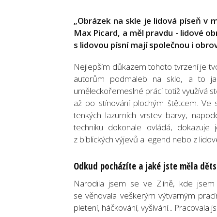
„Obrázek na skle je lidová píseň v 
Max Picard, a měl pravdu - lidové obr
s lidovou písní mají společnou i obro
Nejlepším důkazem tohoto tvrzení je tv
autorům podmaleb na sklo, a to jak
uměleckořemeslné práci totiž využívá st
až po stínování plochým štětcem. Ve s
tenkých lazurních vrstev barvy, napo
techniku dokonale ovládá, dokazuje 
z biblických výjevů a legend nebo z lido
Odkud pocházíte a jaké jste měla děts
Narodila jsem se ve Zlíně, kde jsem s
se věnovala veškerým výtvarným pracím
pletení, háčkování, vyšívání... Pracoval