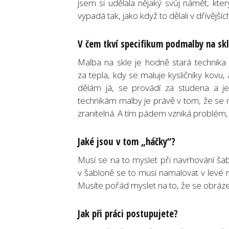
jsem si udělala nějaký svůj námět, kte
vypadá tak, jako když to dělali v dřívější
V čem tkví specifikum podmalby na sk
Malba na skle je hodně stará technika 
za tepla, kdy se maluje kysličníky kovu,
dělám já, se provádí za studena a je 
technikám malby je právě v tom, že se m
zranitelná. A tím pádem vzniká problé
Jaké jsou v tom „háčky“?
Musí se na to myslet při navrhování ša
v šabloně se to musí namalovat v levé r
Musíte pořád myslet na to, že se obráz
Jak při práci postupujete?