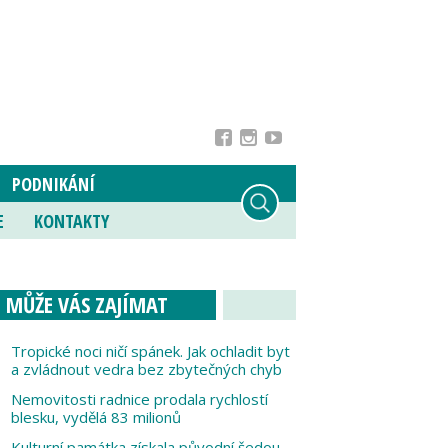
PODNIKÁNÍ
E
KONTAKTY
MŮŽE VÁS ZAJÍMAT
Tropické noci ničí spánek. Jak ochladit byt
a zvládnout vedra bez zbytečných chyb
Nemovitosti radnice prodala rychlostí
blesku, vydělá 83 milionů
Kulturní památka získala původní šedou