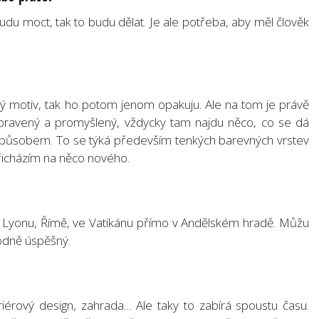
udu moct, tak to budu dělat. Je ale potřeba, aby měl člověk
ý motiv, tak ho potom jenom opakuju. Ale na tom je právě
ipravený a promyšlený, vždycky tam najdu něco, co se dá
ým způsobem. To se týká především tenkých barevných vrstev
řicházím na něco nového.
, Lyonu, Římě, ve Vatikánu přímo v Andělském hradě. Můžu
hodně úspěšný.
iérový design, zahrada… Ale taky to zabírá spoustu času.