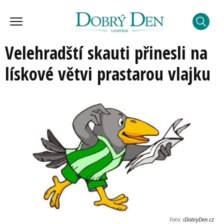
Velehradští skauti přinesli na
lískové větvi prastarou vlajku
Foto:
iDobryDen.cz