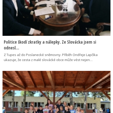
Politice škodí zkratky a nálepky. Ze Slovácka jsem si
odnesl…
Z Tupes až do Poslanecké sněmovny. Příběh Ondřeje Lapčíka
ukazuje, že cesta z malé slovácké obce může vést nejen…