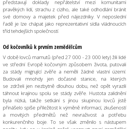
představují doklady nepřátelství mezi komunitami
pravěkých lidí, strachu z cizího, ale také odhodlání bránit
své domovy a majetek před nájezdníky. V neposlední
řadě je lze chápat jako reprezentativní sídla vládnoucích
tříd tehdejších společností.
Od kočovníků k prvním zemědělcům
V době lovců mamutů (před 27 000 - 23 000 lety) žili lidé
ve střední Evropě kočovným způsobem života, putovali
za stády migrující zvěře a neměli žádné vlastní území.
Budovali mnohdy jen dočasné stanice, na kterých
se zdrželi jen nezbytně dlouhou dobu, než opět vyrazili
táhnout krajinou spolu se stády zvěře. Hustota zalidnění
byla nízká, takže setkání s jinou skupinou lovců jistě
přinášelo spíše příležitost k výměně informací, zkušeností
a movitých předmětů než nevraživost a potřebu
konkurenčního boje. To se však změnilo s nástupem