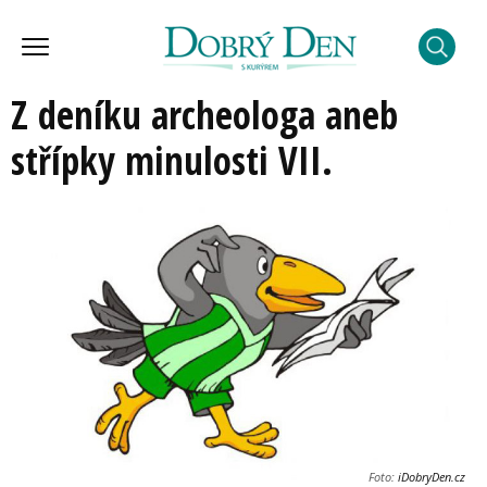
Z deníku archeologa aneb
střípky minulosti VII.
Foto:
iDobryDen.cz