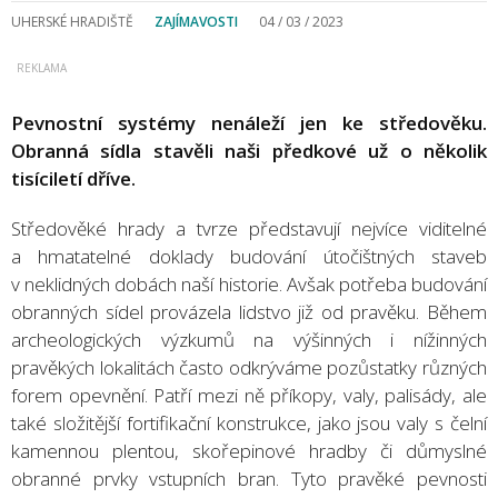
UHERSKÉ HRADIŠTĚ
ZAJÍMAVOSTI
04 / 03 / 2023
Pevnostní systémy nenáleží jen ke středověku.
Obranná sídla stavěli naši předkové už o několik
tisíciletí dříve.
Středověké hrady a tvrze představují nejvíce viditelné
a hmatatelné doklady budování útočištných staveb
v neklidných dobách naší historie. Avšak potřeba budování
obranných sídel provázela lidstvo již od pravěku. Během
archeologických výzkumů na výšinných i nížinných
pravěkých lokalitách často odkrýváme pozůstatky různých
forem opevnění. Patří mezi ně příkopy, valy, palisády, ale
také složitější fortifikační konstrukce, jako jsou valy s čelní
kamennou plentou, skořepinové hradby či důmyslné
obranné prvky vstupních bran. Tyto pravěké pevnosti