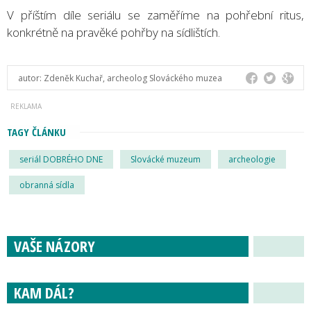
V příštím díle seriálu se zaměříme na pohřební ritus,
konkrétně na pravěké pohřby na sídlištích.
autor:
Zdeněk Kuchař, archeolog Slováckého muzea
TAGY ČLÁNKU
seriál DOBRÉHO DNE
Slovácké muzeum
archeologie
obranná sídla
VAŠE NÁZORY
KAM DÁL?