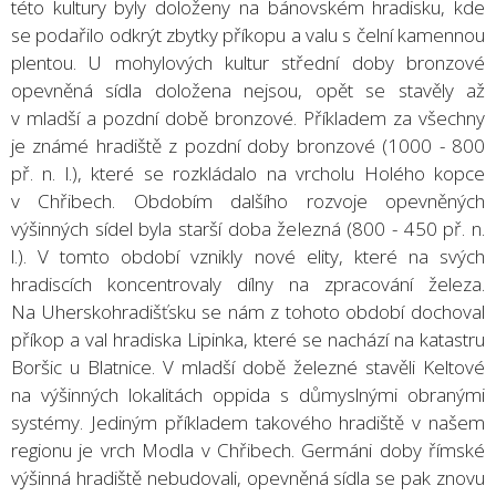
této kultury byly doloženy na bánovském hradisku, kde
se podařilo odkrýt zbytky příkopu a valu s čelní kamennou
plentou. U mohylových kultur střední doby bronzové
opevněná sídla doložena nejsou, opět se stavěly až
v mladší a pozdní době bronzové. Příkladem za všechny
je známé hradiště z pozdní doby bronzové (1000 - 800
př. n. l.), které se rozkládalo na vrcholu Holého kopce
v Chřibech. Obdobím dalšího rozvoje opevněných
výšinných sídel byla starší doba železná (800 - 450 př. n.
l.). V tomto období vznikly nové elity, které na svých
hradiscích koncentrovaly dílny na zpracování železa.
Na Uherskohradišťsku se nám z tohoto období dochoval
příkop a val hradiska Lipinka, které se nachází na katastru
Boršic u Blatnice. V mladší době železné stavěli Keltové
na výšinných lokalitách oppida s důmyslnými obranými
systémy. Jediným příkladem takového hradiště v našem
regionu je vrch Modla v Chřibech. Germáni doby římské
výšinná hradiště nebudovali, opevněná sídla se pak znovu