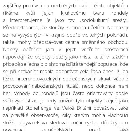
zajištěny proti vstupu nechtěných osob. Těmto objektům
říkáme kvůli jejich kruhovému tvaru rondely
a interpretujeme je jako tzv. „sociokulturní areály“.
Předpokládáme, že sloužily k mnoha účelům. Nacházejí
se na vyvýšených, v krajině dobře viditelných polohách,
takže mohly představovat centra směnného obchodu.
Nálezy obětních jam v jejich vnitřních prostorách
napovídají, že objekty sloužily jako místa kultu, v každém
případě se jednalo o shromaždiště tehdejší populace, kde
se při setkáních mohla odehrávat celá řada dnes již jen
těžko interpretovatelných společenských aktivit včetně
provozování náboženských rituálů, nebo dokonce hraní
her. Vchody do rondelů jsou často orientovány podle
světových stran, je tedy možné tyto objekty stejně jako
například Stonehenge ve Velké Británii považovat také
za pravěké observatoře, díky kterým mohla vládnoucí
složka obyvatelstva sledovat roční cyklus důležitý pro
organizaci zemědělských prací. Také