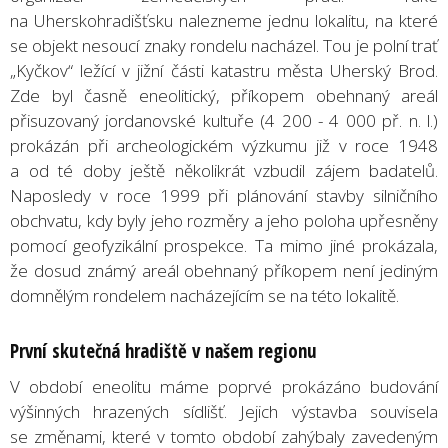
na Uherskohradišťsku nalezneme jednu lokalitu, na které
se objekt nesoucí znaky rondelu nacházel. Tou je polní trať
„Kyčkov“ ležící v jižní části katastru města Uherský Brod.
Zde byl časně eneolitický, příkopem obehnaný areál
přisuzovaný jordanovské kultuře (4 200 - 4 000 př. n. l.)
prokázán při archeologickém výzkumu již v roce 1948
a od té doby ještě několikrát vzbudil zájem badatelů.
Naposledy v roce 1999 při plánování stavby silničního
obchvatu, kdy byly jeho rozměry a jeho poloha upřesněny
pomocí geofyzikální prospekce. Ta mimo jiné prokázala,
že dosud známý areál obehnaný příkopem není jediným
domnělým rondelem nacházejícím se na této lokalitě.
První skutečná hradiště v našem regionu
V období eneolitu máme poprvé prokázáno budování
výšinných hrazených sídlišť. Jejich výstavba souvisela
se změnami, které v tomto období zahýbaly zavedeným