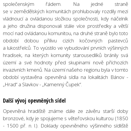
společenským řádem. Na jedné straně
se v zemědělských komunitách prohlubovaly rozdíly mezi
vládnoucí a ovládanou složkou společnosti, kdy náčelník
a jeho družina disponovali stále více prostředky a větší
mocí nad ovládanou komunitou, na druhé straně bylo toto
období dobou přílivu cizích kočovných pastevců
a lukostřelců. To vyústilo ve vybudování prvních výšinných
hradisek, na kterých komunity starousedlíků bránily svá
území a své hodnoty před skupinami nově příchozích
invazivních kmenů. Na území našeho regionu byla v tomto
období vystavěna opevněná sídla na lokalitách Bánov -
„Hrad“ a Slavkov - „Kamenný Čupek“.
Další vývoj opevněných sídel
Opevněná hradiště známe dále ze závěru starší doby
bronzové, kdy je spojujeme s věteřovskou kulturou (1850
- 1500 př. n. l.). Doklady opevněného výšinného sídliště