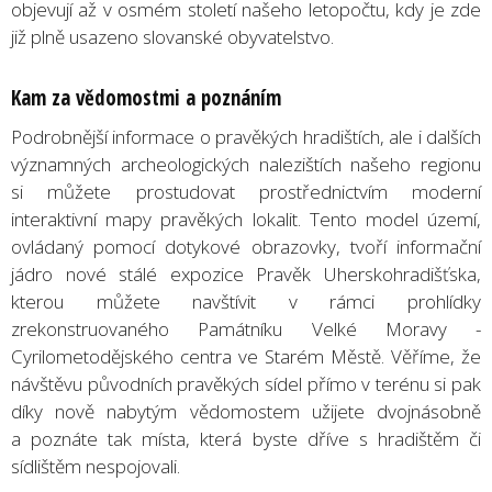
objevují až v osmém století našeho letopočtu, kdy je zde
již plně usazeno slovanské obyvatelstvo.
Kam za vědomostmi a poznáním
Podrobnější informace o pravěkých hradištích, ale i dalších
významných archeologických nalezištích našeho regionu
si můžete prostudovat prostřednictvím moderní
interaktivní mapy pravěkých lokalit. Tento model území,
ovládaný pomocí dotykové obrazovky, tvoří informační
jádro nové stálé expozice Pravěk Uherskohradišťska,
kterou můžete navštívit v rámci prohlídky
zrekonstruovaného Památníku Velké Moravy -
Cyrilometodějského centra ve Starém Městě. Věříme, že
návštěvu původních pravěkých sídel přímo v terénu si pak
díky nově nabytým vědomostem užijete dvojnásobně
a poznáte tak místa, která byste dříve s hradištěm či
sídlištěm nespojovali.