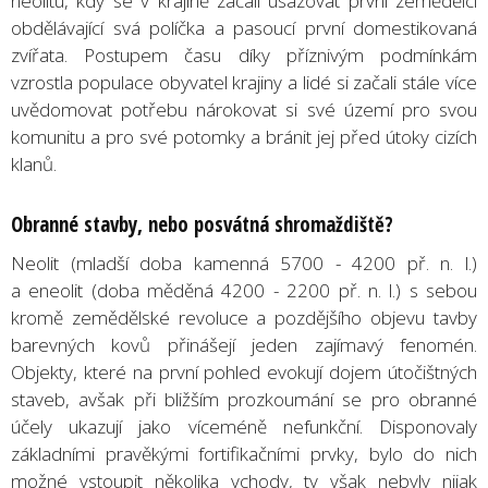
neolitu, kdy se v krajině začali usazovat první zemědělci
obdělávající svá políčka a pasoucí první domestikovaná
zvířata. Postupem času díky příznivým podmínkám
vzrostla populace obyvatel krajiny a lidé si začali stále více
uvědomovat potřebu nárokovat si své území pro svou
komunitu a pro své potomky a bránit jej před útoky cizích
klanů.
Obranné stavby, nebo posvátná shromaždiště?
Neolit (mladší doba kamenná 5700 - 4200 př. n. l.)
a eneolit (doba měděná 4200 - 2200 př. n. l.) s sebou
kromě zemědělské revoluce a pozdějšího objevu tavby
barevných kovů přinášejí jeden zajímavý fenomén.
Objekty, které na první pohled evokují dojem útočištných
staveb, avšak při bližším prozkoumání se pro obranné
účely ukazují jako víceméně nefunkční. Disponovaly
základními pravěkými fortifikačními prvky, bylo do nich
možné vstoupit několika vchody, ty však nebyly nijak