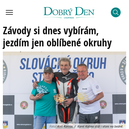
Závody si dnes vybírám,
jezdím jen oblíbené okruhy
Foto:
Aleš Korvas / Karel Kalina stál i vloni na bedně.