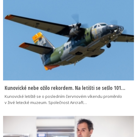
Kunovické nebe ožilo rekordem. Na letišti se sešlo 101…
Kunovické letiště se o posledním červnovém víkendu proměnilo
v živé letecké muzeum. Společnost Aircraft…