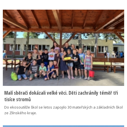
Malí sběrači dokázali velké věci. Děti zachránily téměř tři
tisíce stromů
Do ekosoutěže škol se letos zapojilo 30 mateřských a základních škol
ze Zlínského kraje.