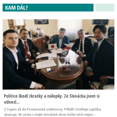
KAM DÁL?
Politice škodí zkratky a nálepky. Ze Slovácka jsem si
odnesl…
Z Tupes až do Poslanecké sněmovny. Příběh Ondřeje Lapčíka
ukazuje, že cesta z malé slovácké obce může vést nejen…