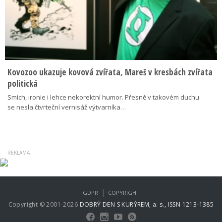
Kovozoo ukazuje kovová zvířata, Mareš v kresbách zvířata
politická
Smích, ironie i lehce nekorektní humor. Přesně v takovém duchu
se nesla čtvrteční vernisáž výtvarníka…
|
GDPR
COPYRIGHT
Copyright © 2001-2026
DOBRÝ DEN S KURÝREM, a. s., ISSN 1213-1385