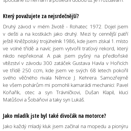
Který považujete za nejsrdečnější?
Druhý závod v mém životě - Rohatec 1972. Dojel jsem
v dešti a na kostkách jako druhý. Mezi ty cennější patří
ještě Kněžpolský trojúhelník 1986, kde jsem získal 1. místo
ve volné třídě a navíc jsem vytvořil traťový rekord, který
nikdo nepřekonal. A pak jsem pyšný na předloňské
vítězství v závodu 300 zatáček Gustava Havla v Hořicích
ve třídě 250 ccm, kde jsem ve svých 68 letech pokořil
svého věčného rivala Němce J. Kehrera. Samozřejmě
ke všem pohárům mi pomohli kamarádi mechanici: Pavel
Koňařík, otec a syn Trávníčkovi, Dušan Klapil, kluci
Matůšovi a Šobáňovi a taky syn Lukáš.
Jako mladík jste byl také divočák na motorce?
Jako každý mladý kluk jsem začínal na mopedu a pionýru