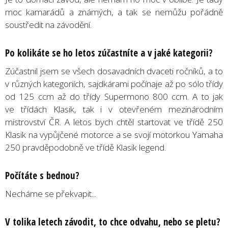
moc kamarádů a známých, a tak se nemůžu pořádně
soustředit na závodění.
Po kolikáte se ho letos zúčastníte a v jaké kategorii?
Zúčastnil jsem se všech dosavadních dvaceti ročníků, a to
v různých kategoriích, sajdkárami počínaje až po sólo třídy
od 125 ccm až do třídy Supermono 800 ccm. A to jak
ve třídách Klasik, tak i v otevřeném mezinárodním
mistrovství ČR. A letos bych chtěl startovat ve třídě 250
Klasik na vypůjčené motorce a se svojí motorkou Yamaha
250 pravděpodobně ve třídě Klasik legend.
Počítáte s bednou?
Necháme se překvapit...
V tolika letech závodit, to chce odvahu, nebo se pletu?