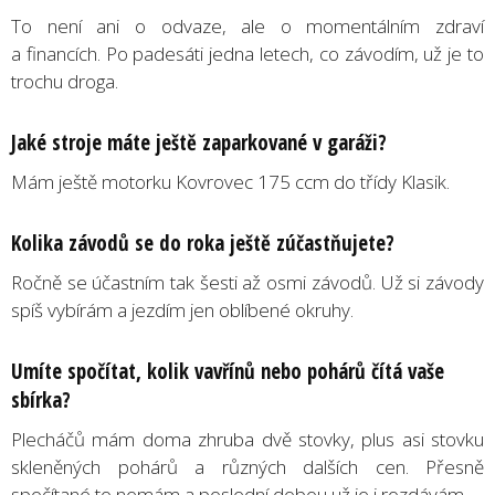
To není ani o odvaze, ale o momentálním zdraví
a financích. Po padesáti jedna letech, co závodím, už je to
trochu droga.
Jaké stroje máte ještě zaparkované v garáži?
Mám ještě motorku Kovrovec 175 ccm do třídy Klasik.
Kolika závodů se do roka ještě zúčastňujete?
Ročně se účastním tak šesti až osmi závodů. Už si závody
spíš vybírám a jezdím jen oblíbené okruhy.
Umíte spočítat, kolik vavřínů nebo pohárů čítá vaše
sbírka?
Plecháčů mám doma zhruba dvě stovky, plus asi stovku
skleněných pohárů a různých dalších cen. Přesně
spočítané to nemám a poslední dobou už je i rozdávám.