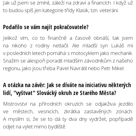
Jak už jsem se zmínil, záleží na zdraví a financích. I když už
to budou spíš jen kategorie třídy Klasik, tzn. veteráni.
Podařilo se vám najít pokračovatele?
Jelikož vím, co to finančně a časově obnáší, tak jsem
na nikoho z rodiny netlačil. Ale mladší syn Lukáš mi
v posledních letech pomáhá s motocyklem jako mechanik.
Snažím se alespoň poradit mladším závodníkům z našeho
regionu, jako jsou třeba Pavel Navrátil nebo Petr Mikel.
A otázka na závěr: Jak se díváte na iniciativu některých
lidí, "vyštvat" Slovácký okruh ze Starého Města?
Mistrovství na přírodních okruzích se odjakživa jezdilo
ve městech, vesnicích, zkrátka zastavěných zónách.
A myslím si, že se to dá ty dva dny vydržet, popřípadě
odjet na výlet mimo bydliště.