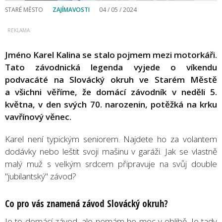
STARÉ MĚSTO
ZAJÍMAVOSTI
04 / 05 / 2024
Jméno Karel Kalina se stalo pojmem mezi motorkáři.
Tato závodnická legenda vyjede o víkendu
podvacáté na Slovácký okruh ve Starém Městě
a všichni věříme, že domácí závodník v neděli 5.
května, v den svých 70. narozenin, potěžká na krku
vavřínový věnec.
Karel není typickým seniorem. Najdete ho za volantem
dodávky nebo leštit svoji mašinu v garáži. Jak se vlastně
malý muž s velkým srdcem připravuje na svůj double
"jubilantský" závod?
Co pro vás znamená závod Slovácký okruh?
Je to domácí závod, ale nemám ho moc v oblibě. Je tady