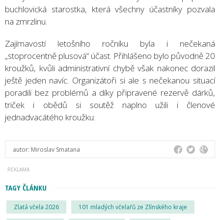
buchlovická starostka, která všechny účastníky pozvala
na zmrzlinu.
Zajímavostí letošního ročníku byla i nečekaná
„stoprocentně plusová“ účast. Přihlášeno bylo původně 20
kroužků, kvůli administrativní chybě však nakonec dorazil
ještě jeden navíc. Organizátoři si ale s nečekanou situací
poradili bez problémů a díky připravené rezervě dárků,
triček i obědů si soutěž naplno užili i členové
jednadvacátého kroužku.
autor:
Miroslav Smatana
TAGY ČLÁNKU
Zlatá včela 2026
101 mladých včelařů ze Zlínského kraje