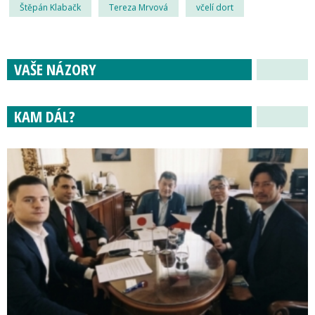
Štěpán Klabačk
Tereza Mrvová
včelí dort
VAŠE NÁZORY
KAM DÁL?