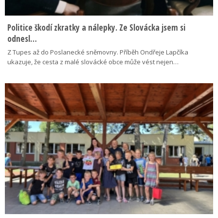
Politice škodí zkratky a nálepky. Ze Slovácka jsem si
odnesl…
Z Tupes až do Poslanecké sněmovny. Příběh Ondřeje Lapčíka
ukazuje, že cesta z malé slovácké obce může vést nejen…