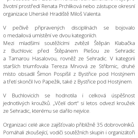
životní prostředí
Renata Prchlíková
nebo zástupce okresní
organizace Uherské Hradiště
Miloš Valenta
.
V pečlivě připravených disciplínách se bojovalo
o medailová umístění ve dvou kategoriích.
Mezi mladšími soutěžícími zvítězil
Štěpán Klabačka
z Buchlovic před
Štěpánem Plešou
ze Sehradic
a
Tamarou Hasalovou
, rovněž ze Sehradic. V kategorii
starších triumfovala
Tereza Mrvová
ze Stříbrnic, druhé
místo obsadil
Šimon Pospíšil
z Bystřice pod Hostýnem
a třetí skončil
Ivo Papežík
, také z Bystřice pod Hostýnem.
V Buchlovicích se hodnotila i celková úspěšnost
jednotlivých kroužků. „Včelí dort“ si letos odvezl kroužek
ze Sehradic, kterému se dařilo nejvíce.
Organizaci celé akce zajišťovalo přibližně 35 dobrovolníků.
Pomáhali zkoušející, vodiči soutěžních skupin i organizátoři