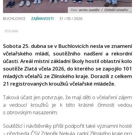
Foto:
archiv soutěže / Chřibští včelaříci.
BUCHLOVICE
ZAJÍMAVOSTI
31 / 05 / 2026
Sobota 25. dubna se v Buchlovicích nesla ve znamení
včelařského mládí, soutěžního nadšení a rekordní
účasti. Areál místní základní školy hostil oblastní kolo
soutěže Zlatá včela 2026, do kterého se zapojilo 101
mladých včelařů ze Zlínského kraje. Dorazili z celkem
21 registrovaných kroužků včelařské mládeže.
Taková účast jen potvrzuje, že mají děti o včelaření zájem
a vedoucí kroužků je k této krásné činnosti vedou
s obrovským nasazením.
Soutěžící i návštěvníky přišli podpořit také významní hosté
– předseda ČSV
Zdeněk Nekula
, radní Zlínského kraje pro