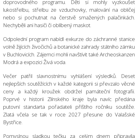
doprovodného programu. Děti si mohly vyzkoušet
lukostřelbu, střelbu ze vzduchovky, malování na obličej
nebo si pochutnat na čerstvě smažených palačinkách.
Nechyběli ani hasiči či oblíbený maskot.
Odpolední program nabídl exkurze do záchranné stanice
volně žijících živočichů a botanické zahrady státního zámku
v Buchlovicích. Zájemci mohli navštívit také Archeoskanzen
Modrá a expozici Živá voda.
Večer patřil slavnostnímu vyhlášení výsledků. Deset
nejlepších soutěžících v každé kategorii si převzalo věcné
ceny a každý kroužek obdržel památeční fotografii.
Poprvé v historii Zlínského kraje byla navíc předána
putovní standarta pořadateli příštího ročníku soutěže.
Zlatá včela se tak v roce 2027 přesune do Valašské
Bystřice.
Pomyslnou sladkou tečku za celým dnem připravila