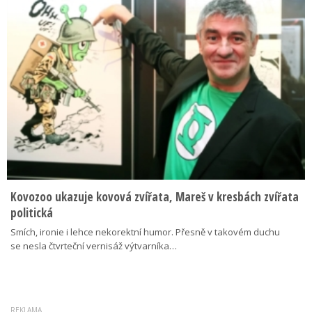
Kovozoo ukazuje kovová zvířata, Mareš v kresbách zvířata
politická
Smích, ironie i lehce nekorektní humor. Přesně v takovém duchu
se nesla čtvrteční vernisáž výtvarníka…