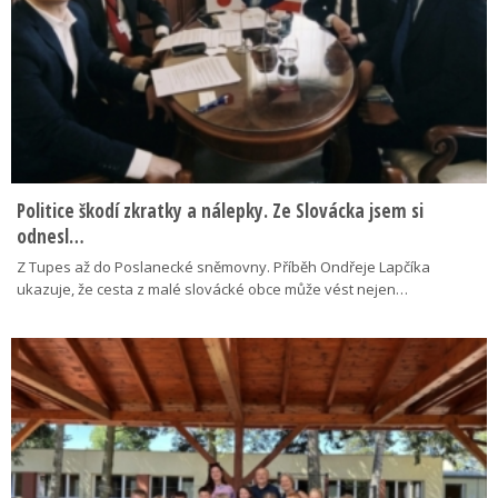
Politice škodí zkratky a nálepky. Ze Slovácka jsem si
odnesl…
Z Tupes až do Poslanecké sněmovny. Příběh Ondřeje Lapčíka
ukazuje, že cesta z malé slovácké obce může vést nejen…