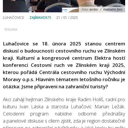
Foto:
archiv / ilustrační foto
LUHAČOVICE
ZAJÍMAVOSTI
21 / 01 / 2025
Luhačovice se 18. února 2025 stanou centrem
diskusí o budoucnosti cestovního ruchu ve Zlínském
kraji. Kulturní a kongresové centrum Elektra hostí
konferenci Cestovní ruch ve Zlínském kraji 2025,
kterou pořádá Centrála cestovního ruchu Východní
Moravy o.p.s. Hlavním tématem letošního ročníku je
otázka: Jsme připraveni na zahraniční turisty?
Akci zahájí hejtman Zlínského kraje Radim Holiš, radní pro
kulturu Ivan Láska a starosta Luhačovic Marian Ležák.
Celodenní program nabídne odborné přednášky
a panelové diskuse s cílem zjistit, zda je region dostatečně
připraven na zahraniční návštěvníky a jaké kroky by měly