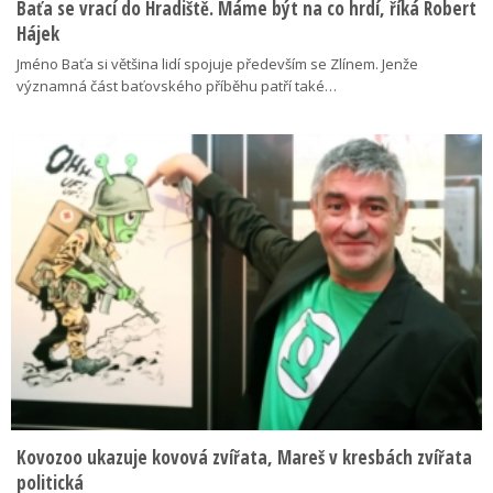
Baťa se vrací do Hradiště. Máme být na co hrdí, říká Robert
Hájek
Jméno Baťa si většina lidí spojuje především se Zlínem. Jenže
významná část baťovského příběhu patří také…
Kovozoo ukazuje kovová zvířata, Mareš v kresbách zvířata
politická