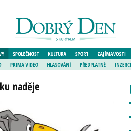
VY
SPOLEČNOST
KULTURA
SPORT
ZAJÍMAVOSTI
O
PRIMA VIDEO
HLASOVÁNÍ
PŘEDPLATNÉ
INZERC
pku naděje