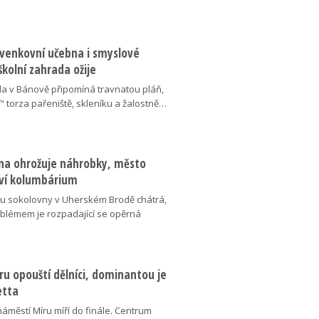
 venkovní učebna i smyslové
školní zahrada ožije
da v Bánově připomíná travnatou pláň,
“ torza pařeniště, skleníku a žalostně…
na ohrožuje náhrobky, město
ví kolumbárium
v u sokolovny v Uherském Brodě chátrá,
oblémem je rozpadající se opěrná
u opouští dělníci, dominantou je
etta
náměstí Míru míří do finále. Centrum