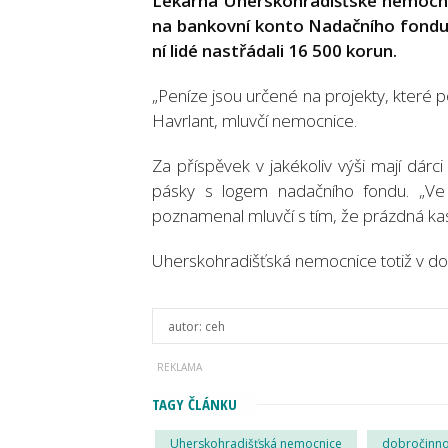
Lékárna Uherskohradišťské nemocnic
na bankovní konto Nadačního fondu K
ní lidé nastřádali 16 500 korun.
„Peníze jsou určené na projekty, které
Havrlant, mluvčí nemocnice.
Za příspěvek v jakékoliv výši mají dá
pásky s logem nadačního fondu. „Ve v
poznamenal mluvčí s tím, že prázdná kasi
Uherskohradišťská nemocnice totiž v do
autor:
ceh
TAGY ČLÁNKU
Uherskohradišťská nemocnice
dobročinno