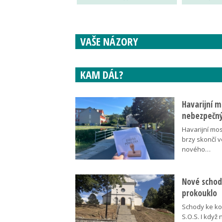
VAŠE NÁZORY
KAM DÁL?
Havarijní m
nebezpečný
Havarijní mos
brzy skončí 
nového…
Nové schody
prokouklo
Schody ke kos
S.O.S. I když