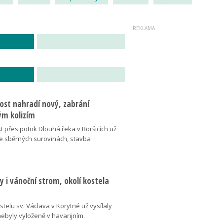
ost nahradí nový, zabrání
m kolizím
t přes potok Dlouhá řeka v Boršicích už
ve sběrných surovinách, stavba
 i vánoční strom, okolí kostela
telu sv. Václava v Korytné už vysílaly
 nebyly vyloženě v havarijním…