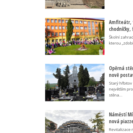
Amfiteátr,
chodníčky, 
Školní zahra
kterou „zdobí
Opěrná stě
nově posta
Starý hřbito
největším pr
stěna…
Náměstí Mír
nová piazz
Revitalizace 