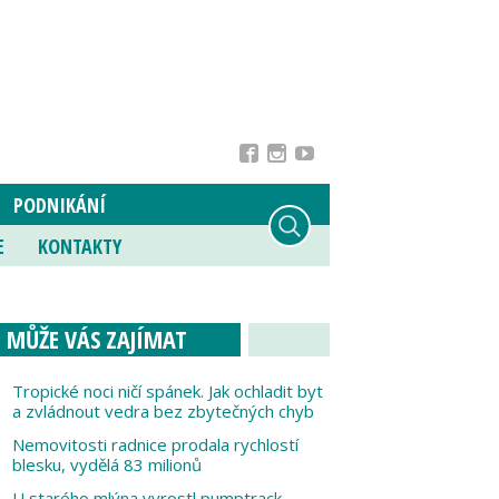
PODNIKÁNÍ
E
KONTAKTY
MŮŽE VÁS ZAJÍMAT
Tropické noci ničí spánek. Jak ochladit byt
a zvládnout vedra bez zbytečných chyb
Nemovitosti radnice prodala rychlostí
blesku, vydělá 83 milionů
U starého mlýna vyrostl pumptrack,