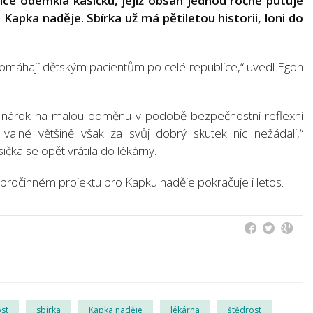
e odemkla kasičku, jejíž obsah jednou ročně putuje
apka naděje. Sbírka už má pětiletou historii, loni do
 pomáhají dětským pacientům po celé republice,“ uvedl Egon
rci nárok na malou odměnu v podobě bezpečnostní reflexní
alné většině však za svůj dobrý skutek nic nežádali,“
čka se opět vrátila do lékárny.
bročinném projektu pro Kapku naděje pokračuje i letos.
st
sbírka
Kapka naděje
lékárna
štědrost