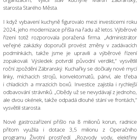
starosta Starého Města.
I když vybavení kuchyně figurovalo mezi investicemi roku
2024, jeho modernizace přišla na řadu až letos. Výběrové
řízení totiž rozporovala poražená firma. „Administrátor
veřejné zakázky doporučil provést změny v zadávacích
podmínkách, takže jsme je upravili a výběrové řízení
zopakovali. Výsledek potvrdil původní verdikt,“ vysvětlil
roční zpoždění Zábranský. Kuchařky se dočkaly nové mycí
linky, míchacích strojů, konvektomatů, pánví, ale třeba
i chladicích a mrazicích boxů. Investice zajistila i rychlejší
odbavování strávníků. „Obědy už se nevydávají z jednoho,
ale dvou okének, takže odpadá dlouhé stání ve frontách,“
vysvětlil starosta.
Nové gastrozařízení přišlo na 8 milionů korun, radnice
přitom využila i dotace 3,5 milionu z Operačního
programu Životní prostředí. „Rozvody vody, elektřiny