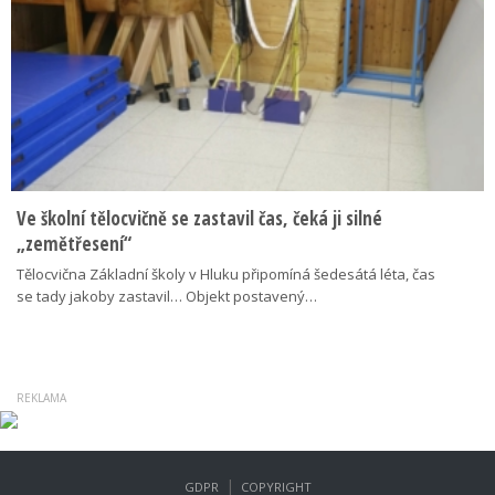
Ve školní tělocvičně se zastavil čas, čeká ji silné
„zemětřesení“
Tělocvična Základní školy v Hluku připomíná šedesátá léta, čas
se tady jakoby zastavil… Objekt postavený…
|
GDPR
COPYRIGHT