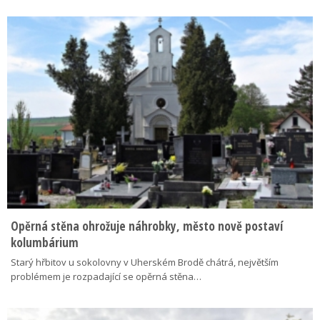
Opěrná stěna ohrožuje náhrobky, město nově postaví
kolumbárium
Starý hřbitov u sokolovny v Uherském Brodě chátrá, největším
problémem je rozpadající se opěrná stěna…