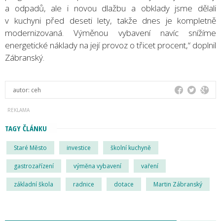
a odpadů, ale i novou dlažbu a obklady jsme dělali
v kuchyni před deseti lety, takže dnes je kompletně
modernizovaná. Výměnou vybavení navíc snížíme
energetické náklady na její provoz o třicet procent,“ doplnil
Zábranský.
autor:
ceh
TAGY ČLÁNKU
Staré Město
investice
školní kuchyně
gastrozařízení
výměna vybavení
vaření
základní škola
radnice
dotace
Martin Zábranský