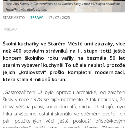
Foto:
Aleš Korvas / Gastrozařízení se od založení školy v roce 1978 nijak nezměnilo,
kuchařky s ním dělaly zázraky.
STARÉ MĚSTO
ZPRÁVY
17 / 07 / 2025
Školní kuchařky ve Starém Městě umí zázraky, více
než 400 stovkám strávníků na II. stupni totiž ještě
koncem školního roku vařily na bezmála 50 let
starém vybavení kuchyně! To už ale neplatí, protože
jejich „království“ prošlo kompletní modernizací,
která stála 8 milionů korun.
„Gastrozařízení už bylo opravdu archaické, od založení
školy v roce 1978 se nijak nezměnilo. A tak není divu, že
drtivá většina pánví, konvektomatů, míchacích strojů, mycí
linka a všechno ostatní skončilo ve sběrném dvoře. Jen
pár použitelných věcí ještě poslouží příspěvkovým
organizacím,“ vylíčil stav kuchyně Martin Zábranský,