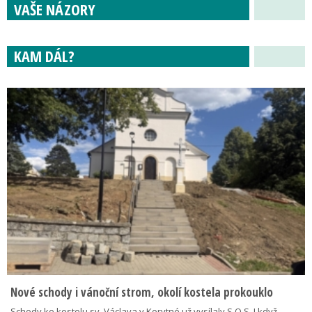
VAŠE NÁZORY
KAM DÁL?
Nové schody i vánoční strom, okolí kostela prokouklo
Schody ke kostelu sv. Václava v Korytné už vysílaly S.O.S. I když