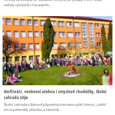
nebyly vyloženě v havarijním…
Amfiteátr, venkovní učebna i smyslové chodníčky, školní
zahrada ožije
Školní zahrada v Bánově připomíná travnatou pláň, kterou „zdobí“
torza pařeniště, skleníku a žalostně…