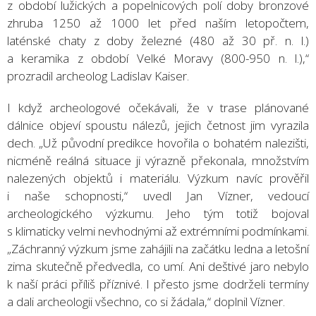
z období lužických a popelnicových polí doby bronzové
zhruba 1250 až 1000 let před naším letopočtem,
laténské chaty z doby železné (480 až 30 př. n. l.)
a keramika z období Velké Moravy (800-950 n. l.),“
prozradil archeolog Ladislav Kaiser.
I když archeologové očekávali, že v trase plánované
dálnice objeví spoustu nálezů, jejich četnost jim vyrazila
dech. „Už původní predikce hovořila o bohatém nalezišti,
nicméně reálná situace ji výrazně překonala, množstvím
nalezených objektů i materiálu. Výzkum navíc prověřil
i naše schopnosti,“ uvedl Jan Vízner, vedoucí
archeologického výzkumu. Jeho tým totiž bojoval
s klimaticky velmi nevhodnými až extrémními podmínkami.
„Záchranný výzkum jsme zahájili na začátku ledna a letošní
zima skutečně předvedla, co umí. Ani deštivé jaro nebylo
k naší práci příliš příznivé. I přesto jsme dodrželi termíny
a dali archeologii všechno, co si žádala,“ doplnil Vízner.