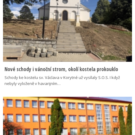
Nové schody i vánoční strom, okolí kostela prokouklo
Schody ke kostelu sv. Václava v Korytné už vysílaly S.O.S. I když
nebyly vyloženě v havarijním…