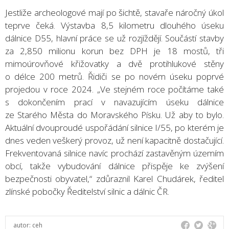
Jestliže archeologové mají po šichtě, stavaře náročný úkol
teprve čeká. Výstavba 8,5 kilometru dlouhého úseku
dálnice D55, hlavní práce se už rozjíždějí. Součástí stavby
za 2,850 milionu korun bez DPH je 18 mostů, tři
mimoúrovňové křižovatky a dvě protihlukové stěny
o délce 200 metrů. Řidiči se po novém úseku poprvé
projedou v roce 2024. „Ve stejném roce počítáme také
s dokončením prací v navazujícím úseku dálnice
ze Starého Města do Moravského Písku. Už aby to bylo.
Aktuální dvouproudé uspořádání silnice I/55, po kterém je
dnes veden veškerý provoz, už není kapacitně dostačující.
Frekventovaná silnice navíc prochází zastavěným územím
obcí, takže vybudování dálnice přispěje ke zvýšení
bezpečnosti obyvatel,“ zdůraznil Karel Chudárek, ředitel
zlínské pobočky Ředitelství silnic a dálnic ČR.
autor:
ceh