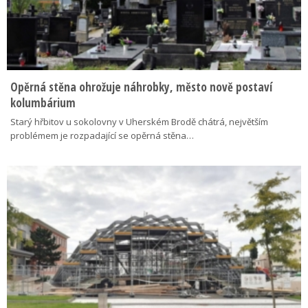
Opěrná stěna ohrožuje náhrobky, město nově postaví
kolumbárium
Starý hřbitov u sokolovny v Uherském Brodě chátrá, největším
problémem je rozpadající se opěrná stěna…