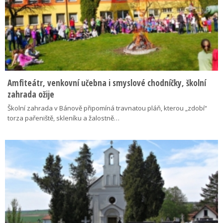
Amfiteátr, venkovní učebna i smyslové chodníčky, školní
zahrada ožije
Školní zahrada v Bánově připomíná travnatou pláň, kterou „zdobí“
torza pařeniště, skleníku a žalostně…