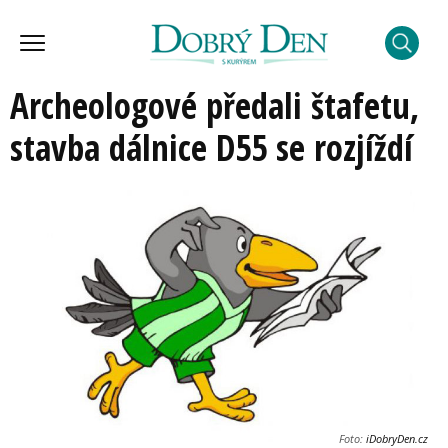
Archeologové předali štafetu,
stavba dálnice D55 se rozjíždí
Foto:
iDobryDen.cz