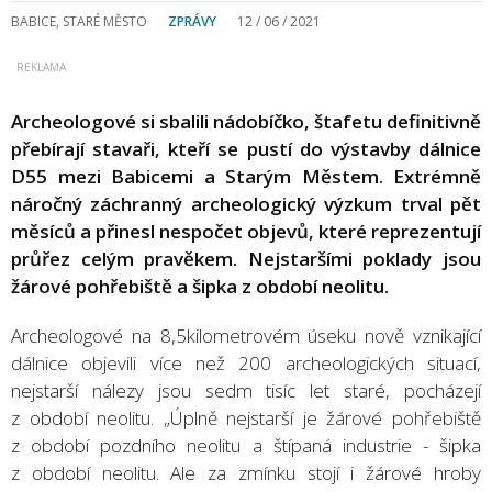
BABICE, STARÉ MĚSTO
ZPRÁVY
12 / 06 / 2021
Archeologové si sbalili nádobíčko, štafetu definitivně
přebírají stavaři, kteří se pustí do výstavby dálnice
D55 mezi Babicemi a Starým Městem. Extrémně
náročný záchranný archeologický výzkum trval pět
měsíců a přinesl nespočet objevů, které reprezentují
průřez celým pravěkem. Nejstaršími poklady jsou
žárové pohřebiště a šipka z období neolitu.
Archeologové na 8,5kilometrovém úseku nově vznikající
dálnice objevili více než 200 archeologických situací,
nejstarší nálezy jsou sedm tisíc let staré, pocházejí
z období neolitu. „Úplně nejstarší je žárové pohřebiště
z období pozdního neolitu a štípaná industrie - šipka
z období neolitu. Ale za zmínku stojí i žárové hroby