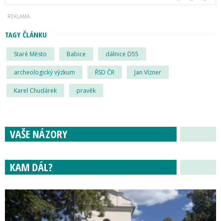
TAGY ČLÁNKU
Staré Město
Babice
dálnice D55
archeologický výzkum
ŘSD ČR
Jan Vízner
Karel Chudárek
pravěk
VAŠE NÁZORY
KAM DÁL?