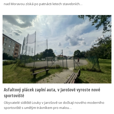
nad Moravou získá po patnácti letech stavebních…
Asfaltový plácek zaplní auta, v Jarošově vyroste nové
sportoviště
Obyvatelé sídliště Louky v Jarošově se dočkají nového moderního
sportoviště s umělým trávníkem pro malou…