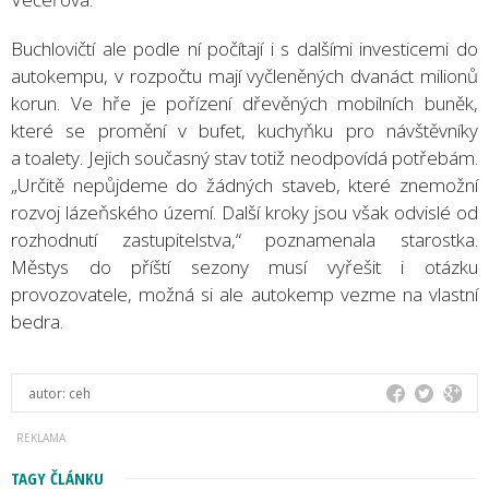
Buchlovičtí ale podle ní počítají i s dalšími investicemi do
autokempu, v rozpočtu mají vyčleněných dvanáct milionů
korun. Ve hře je pořízení dřevěných mobilních buněk,
které se promění v bufet, kuchyňku pro návštěvníky
a toalety. Jejich současný stav totiž neodpovídá potřebám.
„Určitě nepůjdeme do žádných staveb, které znemožní
rozvoj lázeňského území. Další kroky jsou však odvislé od
rozhodnutí zastupitelstva,“ poznamenala starostka.
Městys do příští sezony musí vyřešit i otázku
provozovatele, možná si ale autokemp vezme na vlastní
bedra.
autor:
ceh
TAGY ČLÁNKU