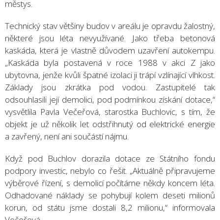
městys.
Technický stav většiny budov v areálu je opravdu žalostný,
některé jsou léta nevyužívané. Jako třeba betonová
kaskáda, která je vlastně důvodem uzavření autokempu.
„Kaskáda byla postavená v roce 1988 v akci Z jako
ubytovna, jenže kvůli špatné izolaci ji trápí vzlínající vlhkost.
Základy jsou zkrátka pod vodou. Zastupitelé tak
odsouhlasili její demolici, pod podmínkou získání dotace,“
vysvětlila Pavla Večeřová, starostka Buchlovic, s tím, že
objekt je už několik let odstřihnutý od elektrické energie
a zavřený, není ani součástí nájmu.
Když pod Buchlov dorazila dotace ze Státního fondu
podpory investic, nebylo co řešit. „Aktuálně připravujeme
výběrové řízení, s demolicí počítáme někdy koncem léta.
Odhadované náklady se pohybují kolem deseti milionů
korun, od státu jsme dostali 8,2 milionu,“ informovala
Večeřová.