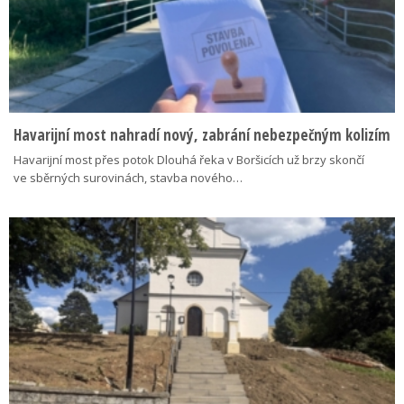
Havarijní most nahradí nový, zabrání nebezpečným kolizím
Havarijní most přes potok Dlouhá řeka v Boršicích už brzy skončí
ve sběrných surovinách, stavba nového…