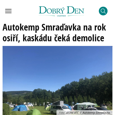
Autokemp Smraďavka na rok
osiří, kaskádu čeká demolice
Foto:
archiv ATC / Autokemp Smraďavka