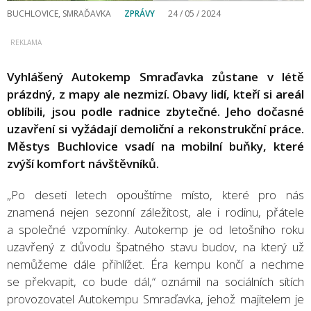
BUCHLOVICE, SMRAĎAVKA
ZPRÁVY
24 / 05 / 2024
Vyhlášený Autokemp Smraďavka zůstane v létě
prázdný, z mapy ale nezmizí. Obavy lidí, kteří si areál
oblíbili, jsou podle radnice zbytečné. Jeho dočasné
uzavření si vyžádají demoliční a rekonstrukční práce.
Městys Buchlovice vsadí na mobilní buňky, které
zvýší komfort návštěvníků.
„Po deseti letech opouštíme místo, které pro nás
znamená nejen sezonní záležitost, ale i rodinu, přátele
a společné vzpomínky. Autokemp je od letošního roku
uzavřený z důvodu špatného stavu budov, na který už
nemůžeme dále přihlížet. Éra kempu končí a nechme
se překvapit, co bude dál,“ oznámil na sociálních sítích
provozovatel Autokempu Smraďavka, jehož majitelem je