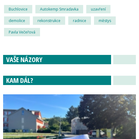
Buchlovice
Autokemp Smraďavka
uzavření
demolice
rekonstrukce
radnice
městys
Pavla Večeřová
VAŠE NÁZORY
KAM DÁL?