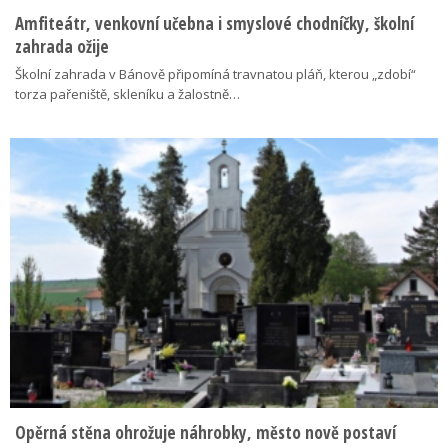
Amfiteátr, venkovní učebna i smyslové chodníčky, školní
zahrada ožije
Školní zahrada v Bánově připomíná travnatou pláň, kterou „zdobí“
torza pařeniště, skleníku a žalostně…
Opěrná stěna ohrožuje náhrobky, město nově postaví