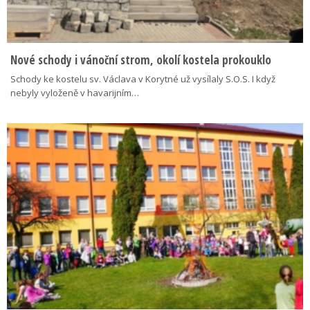
Nové schody i vánoční strom, okolí kostela prokouklo
Schody ke kostelu sv. Václava v Korytné už vysílaly S.O.S. I když
nebyly vyloženě v havarijním…