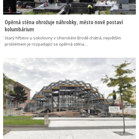
Opěrná stěna ohrožuje náhrobky, město nově postaví
kolumbárium
Starý hřbitov u sokolovny v Uherském Brodě chátrá, největším
problémem je rozpadající se opěrná stěna…