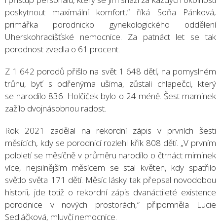
poskytnout maximální komfort,“ říká Soňa Pánková,
primářka porodnicko gynekologického oddělení
Uherskohradišťské nemocnice. Za patnáct let se tak
porodnost zvedla o 61 procent.
Z 1 642 porodů přišlo na svět 1 648 dětí, na pomyslném
trůnu, byť s odřenýma ušima, zůstali chlapečci, který
se narodilo 836. Holčiček bylo o 24 méně. Šest maminek
zažilo dvojnásobnou radost.
Rok 2021 zadělal na rekordní zápis v prvních šesti
měsících, kdy se porodnicí rozlehl křik 808 dětí. „V prvním
pololetí se měsíčně v průměru narodilo o čtrnáct miminek
více, nejsilnějším měsícem se stal květen, kdy spatřilo
světlo světa 171 dětí. Měsíc lásky tak přepsal novodobou
historii, jde totiž o rekordní zápis dvanáctileté existence
porodnice v nových prostorách,“ připomněla Lucie
Sedláčková, mluvčí nemocnice.