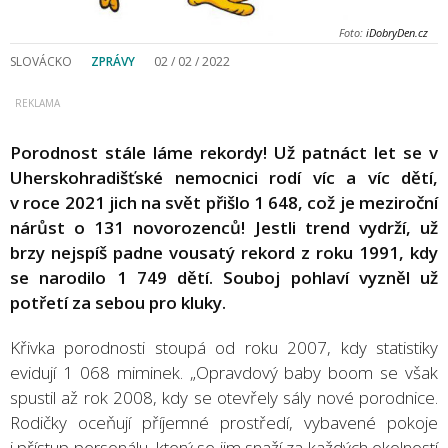
Foto:
iDobryDen.cz
SLOVÁCKO
ZPRÁVY
02 / 02 / 2022
Porodnost stále láme rekordy! Už patnáct let se v
Uherskohradišťské nemocnici rodí víc a víc dětí,
v roce 2021 jich na svět přišlo 1 648, což je meziroční
nárůst o 131 novorozenců! Jestli trend vydrží, už
brzy nejspíš padne vousatý rekord z roku 1991, kdy
se narodilo 1 749 dětí. Souboj pohlaví vyzněl už
potřetí za sebou pro kluky.
Křivka porodnosti stoupá od roku 2007, kdy statistiky
evidují 1 068 miminek. „Opravdový baby boom se však
spustil až rok 2008, kdy se otevřely sály nové porodnice.
Rodičky oceňují příjemné prostředí, vybavené pokoje
i přístup personálu, který se jim snaží za každých okolností