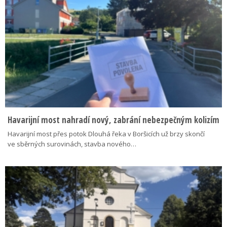
Havarijní most nahradí nový, zabrání nebezpečným kolizím
Havarijní most přes potok Dlouhá řeka v Boršicích už brzy skončí
ve sběrných surovinách, stavba nového…