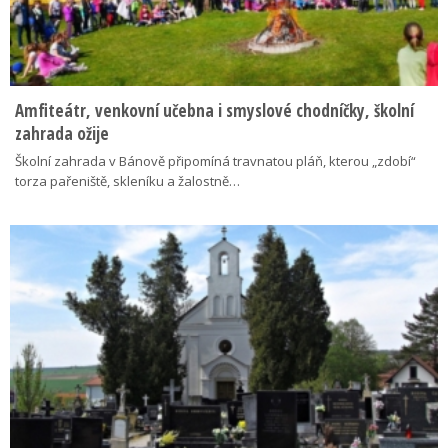
Amfiteátr, venkovní učebna i smyslové chodníčky, školní
zahrada ožije
Školní zahrada v Bánově připomíná travnatou pláň, kterou „zdobí“
torza pařeniště, skleníku a žalostně…