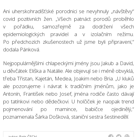
Ani uherskohradišťské porodnici se nevyhnuly „návštěvy“
covid pozitivních žen. „Všech patnáct porodů proběhlo
v pořádku, samozřejmě za dodržení všech
epidemiologických pravidel a v izolačním režimu.
Po předchozích zkušenostech už jsme byli připravení,“
dodala Pánková.
Nejpopulárnějšími chlapeckými jmény jsou Jakub a David,
u děvčátek Eliška a Natálie. Ale objevují se i méně obvyklá,
třeba Třistan, Kajetán, Medea, Joakim nebo Bria. „U kluků
ale pozorujeme i návrat k tradičním jménům, jako je
Antonín, František nebo Josef, jména rodiče často dávají
po tatínkovi nebo dědečkovi. U holčiček je naopak trend
pojmenování po mamince, babičce ojedinělý,“
poznamenala Šárka Došková, staniční sestra šestinedělí.
autor:
Petr ČECH