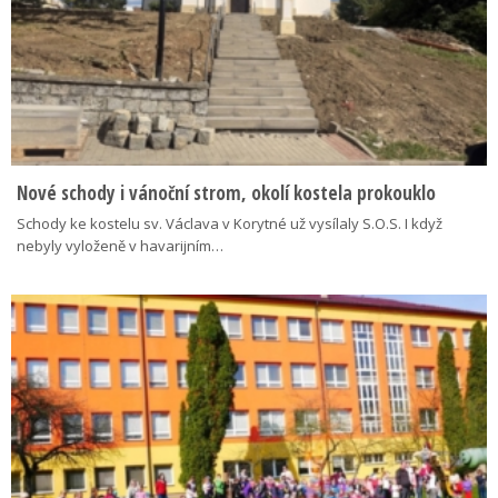
Nové schody i vánoční strom, okolí kostela prokouklo
Schody ke kostelu sv. Václava v Korytné už vysílaly S.O.S. I když
nebyly vyloženě v havarijním…