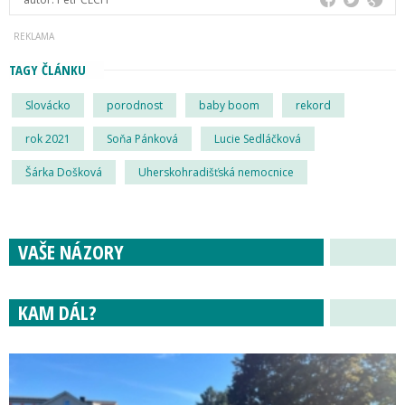
TAGY ČLÁNKU
Slovácko
porodnost
baby boom
rekord
rok 2021
Soňa Pánková
Lucie Sedláčková
Šárka Došková
Uherskohradišťská nemocnice
VAŠE NÁZORY
KAM DÁL?