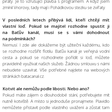
piráty. Je to vzrušující plavba s programem. A když jsem
zmínil Vnorovy, tady mají i Pohádkovou stezku se zvířaty.
V posledních letech přibývá lidí, kteří chtějí mít
vlastní loď. Pokud se majitel rozhodne spustit ji
na Baťův kanál, musí se s vámi dohodnout
na podmínkách?
Nemusí. I zde ale dokážeme být užiteční každému, kdo
se rozhodne rozšířit flotilu. Baťův kanál je veřejná vodní
cesta a pokud se rozhodnete pořídit si loď, můžete
pravidelně využívat našich služeb. Žádnou smlouvu s námi
nebudete uzavírat. Vše potřebné najdete na webových
stránkách batacanal.cz.
Kotvit ale nemůžu podle libosti. Nebo ano?
Pokud máte zájem o dlouhodobé stání, potřebujete mít
nutně kotviště. A místo si jednoduše pronajmete. Plavidlo
nemůžete přistavit podle vlastního uvážení a zůstat tam