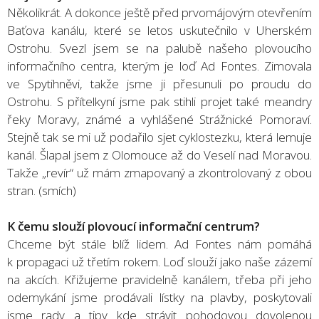
Několikrát. A dokonce ještě před prvomájovým otevřením
Baťova kanálu, které se letos uskutečnilo v Uherském
Ostrohu. Svezl jsem se na palubě našeho plovoucího
informačního centra, kterým je loď Ad Fontes. Zimovala
ve Spytihněvi, takže jsme ji přesunuli po proudu do
Ostrohu. S přítelkyní jsme pak stihli projet také meandry
řeky Moravy, známé a vyhlášené Strážnické Pomoraví.
Stejně tak se mi už podařilo sjet cyklostezku, která lemuje
kanál. Šlapal jsem z Olomouce až do Veselí nad Moravou.
Takže „revír“ už mám zmapovaný a zkontrolovaný z obou
stran. (smích)
K čemu slouží plovoucí informační centrum?
Chceme být stále blíž lidem. Ad Fontes nám pomáhá
k propagaci už třetím rokem. Loď slouží jako naše zázemí
na akcích. Křižujeme pravidelně kanálem, třeba při jeho
odemykání jsme prodávali lístky na plavby, poskytovali
jsme rady a tipy kde strávit pohodovou dovolenou