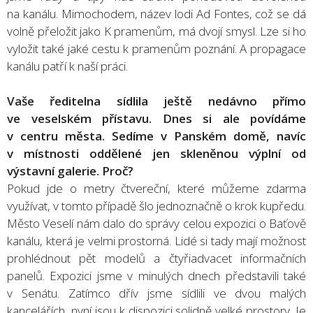
na kanálu. Mimochodem, název lodi Ad Fontes, což se dá
volně přeložit jako K pramenům, má dvojí smysl. Lze si ho
vyložit také jaké cestu k pramenům poznání. A propagace
kanálu patří k naší práci.
Vaše ředitelna sídlila ještě nedávno přímo
ve veselském přístavu. Dnes si ale povídáme
v centru města. Sedíme v Panském domě, navíc
v místnosti oddělené jen skleněnou výplní od
výstavní galerie. Proč?
Pokud jde o metry čtvereční, které můžeme zdarma
využívat, v tomto případě šlo jednoznačně o krok kupředu.
Město Veselí nám dalo do správy celou expozici o Baťově
kanálu, která je velmi prostorná. Lidé si tady mají možnost
prohlédnout pět modelů a čtyřiadvacet informačních
panelů. Expozici jsme v minulých dnech představili také
v Senátu. Zatímco dřív jsme sídlili ve dvou malých
kancelářích, nyní jsou k dispozici solidně velké prostory. Je