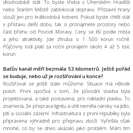
dlouhodobě stát. To byste třeba v Uherském Hradišti
nebo Starém Městě zablokoval dopravu. Přístavní hrany
slouží jen pro krátkodobá kotvení. Pokud byste chtěl stát
v přístavu delší dobu, tak si pronajmete prostory nebo
část břehu od Povodí Moravy. Ceny se liší podle místa
a jeho atraktivity. Jde zhruba o 1 500 korun ročně.
Půjčovny lodí platí za roční pronájem okolo 4 až 5 tisíc
korun.
Baťův kanál měří bezmála 53 kilometrů. Ještě pořád
se buduje, nebo už je rozšiřování u konce?
Rozšiřovat se ještě stále můžeme. Situace má několik
poloh. První spočívá v tom, že původní stavba byla
projektovaná, a také postavená, pro nákladní plavbu. To
znamená, že přeprava lignitu a uhlí neměla nároky na jídlo,
pití a sociální zázemí. Infrastruktura z první republiky byla
připravena výhradně pro přepravu zboží. Vyřešila však
mnohé, co by se dnes ukázalo jako problém. Mám tím