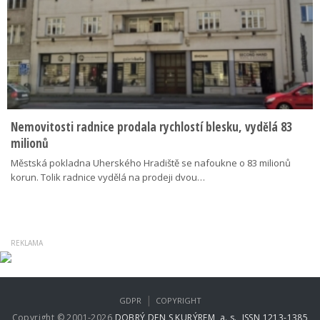
Nemovitosti radnice prodala rychlostí blesku, vydělá 83
milionů
Městská pokladna Uherského Hradiště se nafoukne o 83 milionů
korun. Tolik radnice vydělá na prodeji dvou…
|
GDPR
COPYRIGHT
Copyright © 2001-2026
DOBRÝ DEN S KURÝREM, a. s., ISSN 1213-1385