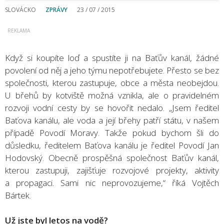
SLOVÁCKO
ZPRÁVY
23 / 07 / 2015
Když si koupíte loď a spustíte ji na Baťův kanál, žádné
povolení od něj a jeho týmu nepotřebujete. Přesto se bez
společnosti, kterou zastupuje, obce a města neobejdou.
U břehů by kotviště možná vznikla, ale o pravidelném
rozvoji vodní cesty by se hovořit nedalo. „Jsem ředitel
Baťova kanálu, ale voda a její břehy patří státu, v našem
případě Povodí Moravy. Takže pokud bychom šli do
důsledku, ředitelem Baťova kanálu je ředitel Povodí Jan
Hodovský. Obecně prospěšná společnost Baťův kanál,
kterou zastupuji, zajišťuje rozvojové projekty, aktivity
a propagaci. Sami nic neprovozujeme,“ říká Vojtěch
Bártek.
Už jste byl letos na vodě?