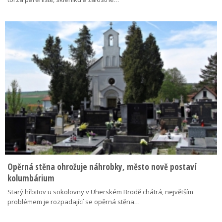
Opěrná stěna ohrožuje náhrobky, město nově postaví
kolumbárium
Starý hřbitov u sokolovny v Uherském Brodě chátrá, největším
problémem je rozpadající se opěrná stěna…