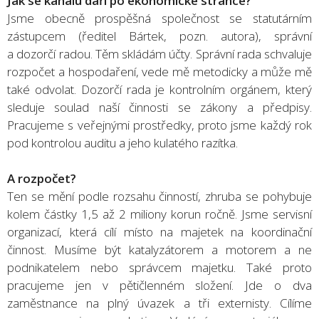
Jak se kanálu daří po ekonomické stránce?
Jsme obecně prospěšná společnost se statutárním
zástupcem (ředitel Bártek, pozn. autora), správní
a dozorčí radou. Těm skládám účty. Správní rada schvaluje
rozpočet a hospodaření, vede mě metodicky a může mě
také odvolat. Dozorčí rada je kontrolním orgánem, který
sleduje soulad naší činnosti se zákony a předpisy.
Pracujeme s veřejnými prostředky, proto jsme každý rok
pod kontrolou auditu a jeho kulatého razítka.
A rozpočet?
Ten se mění podle rozsahu činností, zhruba se pohybuje
kolem částky 1,5 až 2 miliony korun ročně. Jsme servisní
organizací, která cílí místo na majetek na koordinační
činnost. Musíme být katalyzátorem a motorem a ne
podnikatelem nebo správcem majetku. Také proto
pracujeme jen v pětičlenném složení. Jde o dva
zaměstnance na plný úvazek a tři externisty. Cílíme