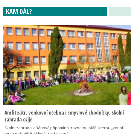
KAM DÁL?
Amfiteátr, venkovní učebna i smyslové chodníčky, školní
zahrada ožije
Školní zahrada v Bánově připomíná travnatou pláň, kterou „zdobí“
torza pařeniště, skleníku a žalostně…