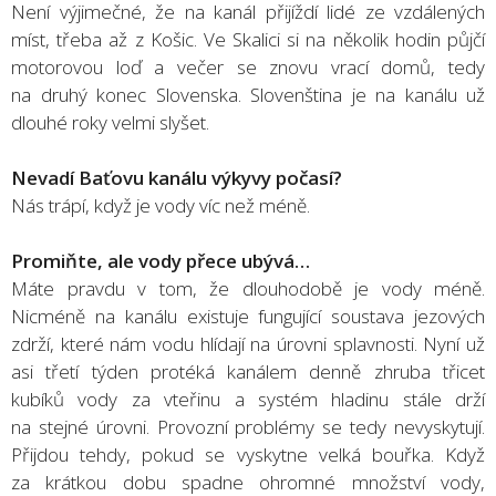
Není výjimečné, že na kanál přijíždí lidé ze vzdálených
míst, třeba až z Košic. Ve Skalici si na několik hodin půjčí
motorovou loď a večer se znovu vrací domů, tedy
na druhý konec Slovenska. Slovenština je na kanálu už
dlouhé roky velmi slyšet.
Nevadí Baťovu kanálu výkyvy počasí?
Nás trápí, když je vody víc než méně.
Promiňte, ale vody přece ubývá…
Máte pravdu v tom, že dlouhodobě je vody méně.
Nicméně na kanálu existuje fungující soustava jezových
zdrží, které nám vodu hlídají na úrovni splavnosti. Nyní už
asi třetí týden protéká kanálem denně zhruba třicet
kubíků vody za vteřinu a systém hladinu stále drží
na stejné úrovni. Provozní problémy se tedy nevyskytují.
Přijdou tehdy, pokud se vyskytne velká bouřka. Když
za krátkou dobu spadne ohromné množství vody,