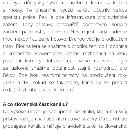
na mysli důmyslný systém plavebních komor a křížení
s mosty. To dnešnímu využití kanálu ušetřilo velkou
spoustu práce. Pak je zde infrastruktura pro turistické
zázemí. Tedy přístavy, přístaviště, občerstvení, sociální
zařízení, parkoviště, infocentra. Nevím, jestli tady budeme
moci někdy říct, že je hotovo. Druhou věcí je prodloužení
trasy. Dlouhá léta se snažíme o prodloužení do Hodonína
a Kroměříže. Pravomocné územní rozhodnutí na vznik
plavební komory Rohatec už máme na stole, nyní
se usilovně snažíme dotáhnout stejné rozhodnutí pro
Bělov. Zde jsou reálnými termíny na prodloužení roky
2017 a 18. Pokud se tak stane, kanál by se protáhl
o dalších zhruba dvacet kilometrů.
A co slovenská část kanálu?
Na vysoké úrovni je spolupráce se Skalicí, která má svůj
přístav napojen na naše internetové stránky. Dá se říct, že
propagace kanálu směřuje pravidelně také na Slovensko.