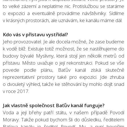
to velké zázemí a neplatíme nic. Protislužbou se staráme
o expozici a eventuálně provádíme návštěvníky. Sídlíme
v krásných prostorách, ale uznávám, ke kanálu máme dál.
Kdo vás v přístavu vystřídal?
Jeho provozovatel. Je ale docela možné, že zase budeme
k vodě blíž. Existuje totiž možnost, že se nastěhujeme do
budovy bývalé Myslivny, která stojí jen několik metrů od
přístavu. Město uvažuje o její rekonstrukci. Pokud se vše
povede podle plánu, Baťův kanál získá skutečně
reprezentativní prostory také pro expozici. Jde zhruba
o dvouletý výhled, takže ke stěhování by mohlo dojít snad
v roce 2017.
Jak vlastně společnost Baťův kanál funguje?
Voda a její břehy patří státu, v našem případě Povodí
Moravy. Takže pokud bychom šli do důsledku, ředitelem
Baťova kanálu je ředitel Povodí. My, a nyní hovořím