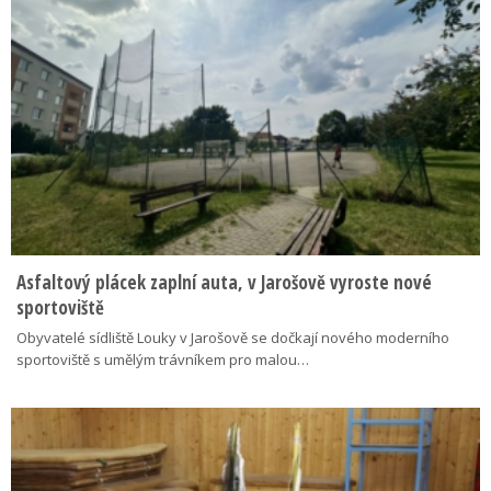
Asfaltový plácek zaplní auta, v Jarošově vyroste nové
sportoviště
Obyvatelé sídliště Louky v Jarošově se dočkají nového moderního
sportoviště s umělým trávníkem pro malou…