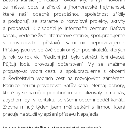
za města, obce a zlínské a jihomoravské hejtmanství,
které naši obecně prospěšnou společnost zřídily
a podporují, se staráme o rozvojové projekty, aktivity
a propagaci. K dispozici je Informační centrum Baťova
kanálu, vedeme živé internetové stránky, spolupracujeme
s provozovateli přístavů. Sami nic neprovozujeme.
Přístavy jsou ve správě soukromých podnikatelů, kterých
je rok co rok víc. Předloni jich bylo patnáct, loni dvacet.
Půjčují lodě, provozují občerstvení. My se snažíme
propagovat vodní cestu a spolupracujeme s obcemi
a Ředitelstvím vodních cest na rozvojových záměrech.
Radnice neumí provozovat Baťův kanál. Nemají odbory,
které by se na něco podobného specializovaly. Je na nás,
abychom byli v kontaktu se všemi obcemi podél kanálu.
Zrovna minulý týden jsem měl setkání s firmou, která
pracuje na studii vylepšení přístavu Napajedla.