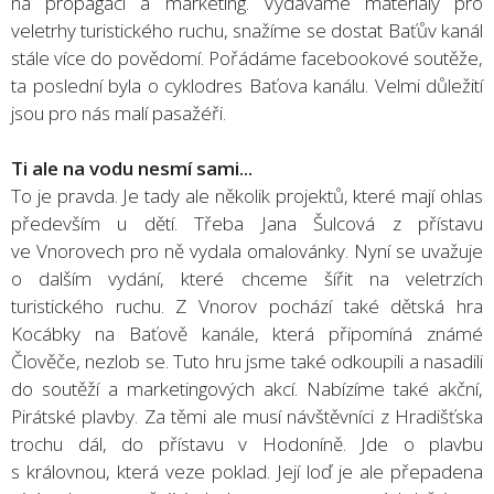
na propagaci a marketing. Vydáváme materiály pro
veletrhy turistického ruchu, snažíme se dostat Baťův kanál
stále více do povědomí. Pořádáme facebookové soutěže,
ta poslední byla o cyklodres Baťova kanálu. Velmi důležití
jsou pro nás malí pasažéři.
Ti ale na vodu nesmí sami...
To je pravda. Je tady ale několik projektů, které mají ohlas
především u dětí. Třeba Jana Šulcová z přístavu
ve Vnorovech pro ně vydala omalovánky. Nyní se uvažuje
o dalším vydání, které chceme šířit na veletrzích
turistického ruchu. Z Vnorov pochází také dětská hra
Kocábky na Baťově kanále, která připomíná známé
Člověče, nezlob se. Tuto hru jsme také odkoupili a nasadili
do soutěží a marketingových akcí. Nabízíme také akční,
Pirátské plavby. Za těmi ale musí návštěvníci z Hradišťska
trochu dál, do přístavu v Hodoníně. Jde o plavbu
s královnou, která veze poklad. Její loď je ale přepadena