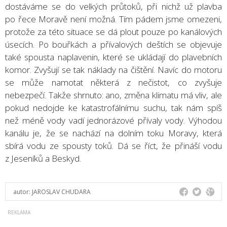
dostáváme se do velkých průtoků, při nichž už plavba
po řece Moravě není možná. Tím pádem jsme omezeni,
protože za této situace se dá plout pouze po kanálových
úsecích. Po bouřkách a přívalových deštích se objevuje
také spousta naplavenin, které se ukládají do plavebních
komor. Zvyšují se tak náklady na čištění. Navíc do motoru
se může namotat některá z nečistot, co zvyšuje
nebezpečí. Takže shrnuto: ano, změna klimatu má vliv, ale
pokud nedojde ke katastrofálnímu suchu, tak nám spíš
než méně vody vadí jednorázové přívaly vody. Výhodou
kanálu je, že se nachází na dolním toku Moravy, která
sbírá vodu ze spousty toků. Dá se říct, že přináší vodu
z Jeseníků a Beskyd.
autor:
JAROSLAV CHUDARA