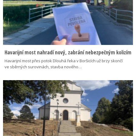
Havarijní most nahradí nový, zabrání nebezpečným kolizím
Havarijní most přes potok Dlouhá řeka v Boršicích už brzy skončí
ve sběrných surovinách, stavba nového…