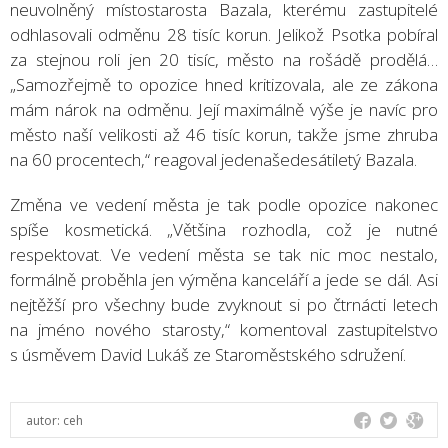
neuvolněný místostarosta Bazala, kterému zastupitelé
odhlasovali odměnu 28 tisíc korun. Jelikož Psotka pobíral
za stejnou roli jen 20 tisíc, město na rošádě prodělá…
„Samozřejmě to opozice hned kritizovala, ale ze zákona
mám nárok na odměnu. Její maximálně výše je navíc pro
město naší velikosti až 46 tisíc korun, takže jsme zhruba
na 60 procentech,“ reagoval jedenašedesátiletý Bazala.
Změna ve vedení města je tak podle opozice nakonec
spíše kosmetická. „Většina rozhodla, což je nutné
respektovat. Ve vedení města se tak nic moc nestalo,
formálně proběhla jen výměna kanceláří a jede se dál. Asi
nejtěžší pro všechny bude zvyknout si po čtrnácti letech
na jméno nového starosty,“ komentoval zastupitelstvo
s úsměvem David Lukáš ze Staroměstského sdružení.
autor:
ceh