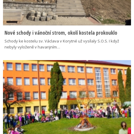
Nové schody i vánoční strom, okolí kostela prokouklo
Schody ke kostelu sv. Václava v Korytné už vysílaly S.O.S. I když
nebyly vyloženě v havarijním…