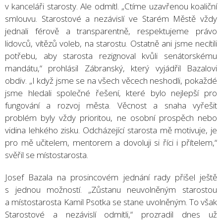
v kanceláři starosty. Ale odmítl. „Ctíme uzavřenou koaliční
smlouvu. Starostové a nezávislí ve Starém Městě vždy
jednali férově a transparentně, respektujeme právo
lidovců, vítězů voleb, na starostu. Ostatně ani jsme necítili
potřebu, aby starosta rezignoval kvůli senátorskému
mandátu,“ prohlásil Zábranský, který vyjádřil Bazalovi
obdiv. „I když jsme se na všech věcech neshodli, pokaždé
jsme hledali společné řešení, které bylo nejlepší pro
fungování a rozvoj města. Věcnost a snaha vyřešit
problém byly vždy prioritou, ne osobní prospěch nebo
vidina lehkého zisku. Odcházející starosta mě motivuje, je
pro mě učitelem, mentorem a dovoluji si říci i přítelem,“
svěřil se místostarosta.
Josef Bazala na prosincovém jednání rady přišel ještě
s jednou možností. „Zůstanu neuvolněným starostou
a místostarosta Kamil Psotka se stane uvolněným. To však
Starostové a nezávislí odmítli,“ prozradil dnes už