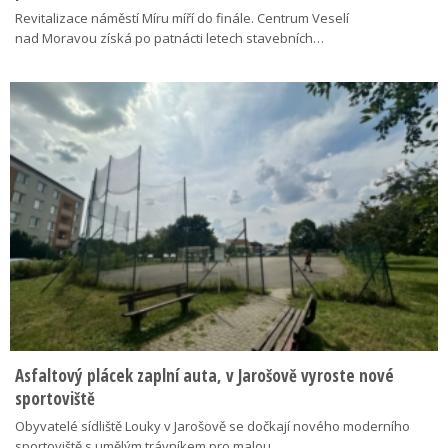
Revitalizace náměstí Míru míří do finále. Centrum Veselí
nad Moravou získá po patnácti letech stavebních…
Asfaltový plácek zaplní auta, v Jarošově vyroste nové
sportoviště
Obyvatelé sídliště Louky v Jarošově se dočkají nového moderního
sportoviště s umělým trávníkem pro malou…