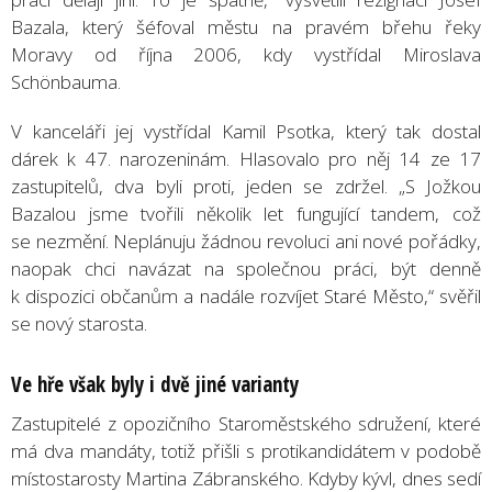
Bazala, který šéfoval městu na pravém břehu řeky
Moravy od října 2006, kdy vystřídal Miroslava
Schönbauma.
V kanceláři jej vystřídal Kamil Psotka, který tak dostal
dárek k 47. narozeninám. Hlasovalo pro něj 14 ze 17
zastupitelů, dva byli proti, jeden se zdržel. „S Jožkou
Bazalou jsme tvořili několik let fungující tandem, což
se nezmění. Neplánuju žádnou revoluci ani nové pořádky,
naopak chci navázat na společnou práci, být denně
k dispozici občanům a nadále rozvíjet Staré Město,“ svěřil
se nový starosta.
Ve hře však byly i dvě jiné varianty
Zastupitelé z opozičního Staroměstského sdružení, které
má dva mandáty, totiž přišli s protikandidátem v podobě
místostarosty Martina Zábranského. Kdyby kývl, dnes sedí