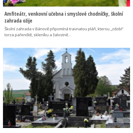
Amfiteátr, venkovní učebna i smyslové chodníčky, školní
zahrada ožije
Školní zahrada v Bánově připomíná travnatou pláň, kterou „zdobí“
torza pařeniště, skleníku a žalostně…