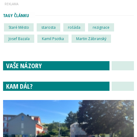
TAGY ČLÁNKU
Staré Město
starosta
rošáda
rezignace
Josef Bazala
Kamil Psotka
Martin Zábranský
VAŠE NÁZORY
KAM DÁL?