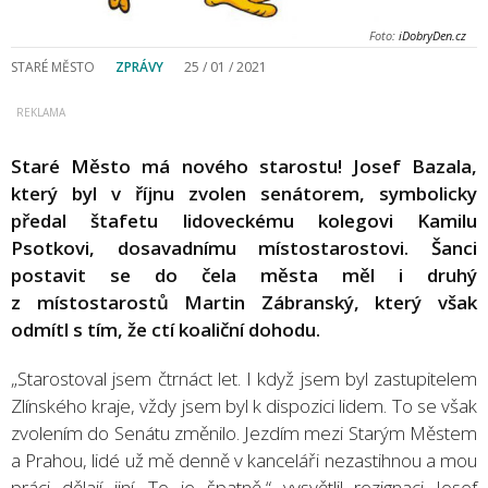
Foto:
iDobryDen.cz
STARÉ MĚSTO
ZPRÁVY
25 / 01 / 2021
Staré Město má nového starostu! Josef Bazala,
který byl v říjnu zvolen senátorem, symbolicky
předal štafetu lidoveckému kolegovi Kamilu
Psotkovi, dosavadnímu místostarostovi. Šanci
postavit se do čela města měl i druhý
z místostarostů Martin Zábranský, který však
odmítl s tím, že ctí koaliční dohodu.
„Starostoval jsem čtrnáct let. I když jsem byl zastupitelem
Zlínského kraje, vždy jsem byl k dispozici lidem. To se však
zvolením do Senátu změnilo. Jezdím mezi Starým Městem
a Prahou, lidé už mě denně v kanceláři nezastihnou a mou
práci dělají jiní. To je špatně,“ vysvětlil rezignaci Josef