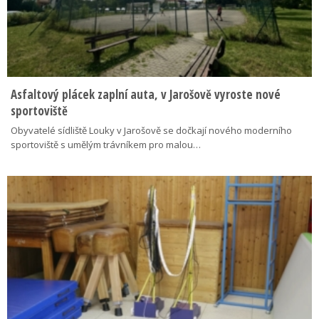
Asfaltový plácek zaplní auta, v Jarošově vyroste nové
sportoviště
Obyvatelé sídliště Louky v Jarošově se dočkají nového moderního
sportoviště s umělým trávníkem pro malou…