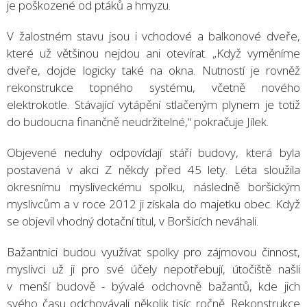
je poškozené od ptáků a hmyzu.
V žalostném stavu jsou i vchodové a balkonové dveře,
které už většinou nejdou ani otevírat. „Když vyměníme
dveře, dojde logicky také na okna. Nutností je rovněž
rekonstrukce topného systému, včetně nového
elektrokotle. Stávající vytápění stlačeným plynem je totiž
do budoucna finančně neudržitelné,“ pokračuje Jílek.
Objevené neduhy odpovídají stáří budovy, která byla
postavená v akci Z někdy před 45 lety. Léta sloužila
okresnímu mysliveckému spolku, následně boršickým
myslivcům a v roce 2012 ji získala do majetku obec. Když
se objevil vhodný dotační titul, v Boršicích neváhali.
Bažantnici budou využívat spolky pro zájmovou činnost,
myslivci už ji pro své účely nepotřebují, útočiště našli
v menší budově - bývalé odchovně bažantů, kde jich
svého času odchovávali několik tisíc ročně. Rekonstrukce