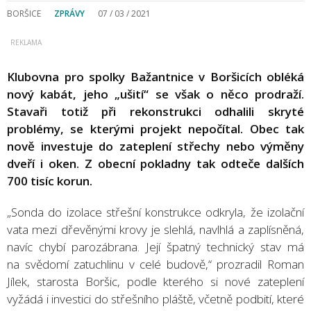
BORŠICE
ZPRÁVY
07 / 03 / 2021
Klubovna pro spolky Bažantnice v Boršicích obléká
nový kabát, jeho „ušití“ se však o něco prodraží.
Stavaři totiž při rekonstrukci odhalili skryté
problémy, se kterými projekt nepočítal. Obec tak
nově investuje do zateplení střechy nebo výměny
dveří i oken. Z obecní pokladny tak odteče dalších
700 tisíc korun.
„Sonda do izolace střešní konstrukce odkryla, že izolační
vata mezi dřevěnými krovy je slehlá, navlhlá a zaplísněná,
navíc chybí parozábrana. Její špatný technický stav má
na svědomí zatuchlinu v celé budově,“ prozradil Roman
Jílek, starosta Boršic, podle kterého si nové zateplení
vyžádá i investici do střešního pláště, včetně podbití, které