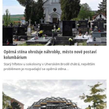
Opěrná stěna ohrožuje náhrobky, město nově postaví
kolumbárium
Starý hřbitov u sokolovny v Uherském Brodě chátrá, největším
problémem je rozpadající se opěrná stěna…