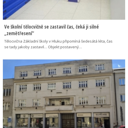
Ve školní tělocvičně se zastavil čas, čeká ji silné
„zemětřesení“
Tělocvična Základní školy v Hluku připomíná šedesátá léta, čas
se tady jakoby zastavil… Objekt postavený…