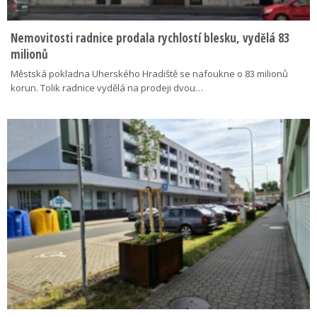
Nemovitosti radnice prodala rychlostí blesku, vydělá 83
milionů
Městská pokladna Uherského Hradiště se nafoukne o 83 milionů
korun. Tolik radnice vydělá na prodeji dvou…