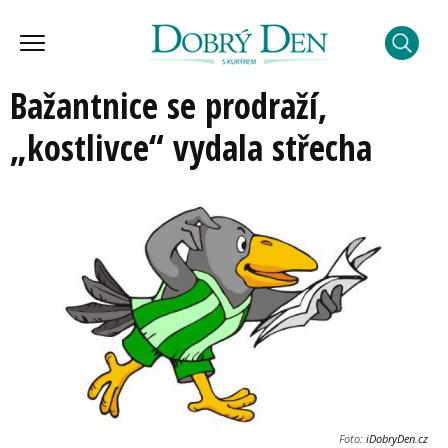
Bažantnice se prodraží,
„kostlivce“ vydala střecha
Foto:
iDobryDen.cz