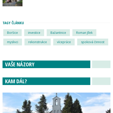
TAGY ČLÁNKU
Boršice
investice
Bažantnice
Roman Jílek
myslivci
rekonstrukce
vícepráce
spoková činnost
VAŠE NÁZORY
KAM DÁL?